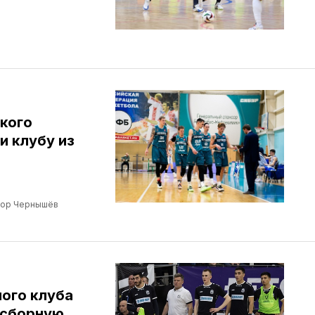
кого
и клубу из
гор Чернышёв
ого клуба
 сборную