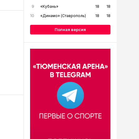
9
«Кубань»
18
18
10
«Динамо» (Ставрополь)
18
18
Полная версия