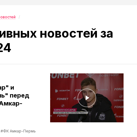
новостей
ивных новостей за
24
р" и
нь" перед
"Амкар-
#ФК Амкар-Пермь