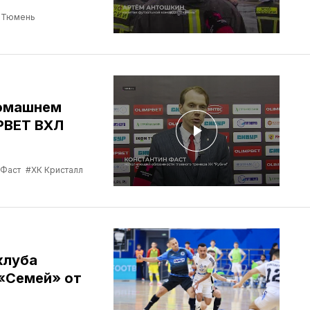
б Тюмень
домашнем
PBET ВХЛ
 Фаст
#ХК Кристалл
клуба
«Семей» от