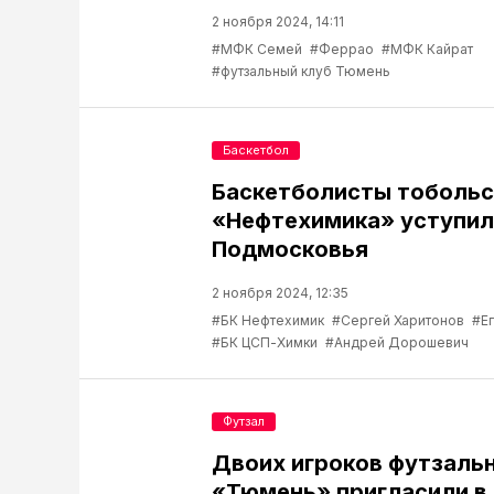
2 ноября 2024, 14:11
#МФК Семей
#Феррао
#МФК Кайрат
#футзальный клуб Тюмень
Баскетбол
Баскетболисты тобольс
«Нефтехимика» уступил
Подмосковья
2 ноября 2024, 12:35
#БК Нефтехимик
#Сергей Харитонов
#Е
#БК ЦСП-Химки
#Андрей Дорошевич
Футзал
Двоих игроков футзальн
«Тюмень» пригласили в