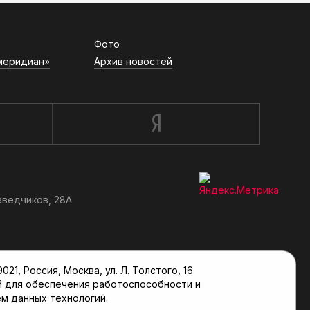
Фото
меридиан»
Архив новостей
зведчиков, 28А
, Россия, Москва, ул. Л. Толстого, 16
й для обеспечения работоспособности и
м данных технологий.