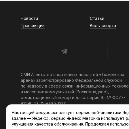
Новости
Статьи
Трансляции
Виды спорта
СМИ Агентство спортивных новостей «Тюменская
арена» зарегистрировано Федеральной службой
по надзору в сфере связи, информационных техноло
и массовых коммуникаций (Роскомнадзор),
регистрационный номер и дата: серия Эл № ФС77-
81090 от 25 мая 2021 г.
Учредитель: АНО «ТРК «Тюменское время».
Настоящий ресурс использует сервис веб-аналитики Янде
Главный редактор: Мартынов В. В.
(далее — Яндекс), сервис Яндекс Метрика использует 
При использовании материалов ссылка обязательна.
улучшения качества обслуживания. Продолжая использо