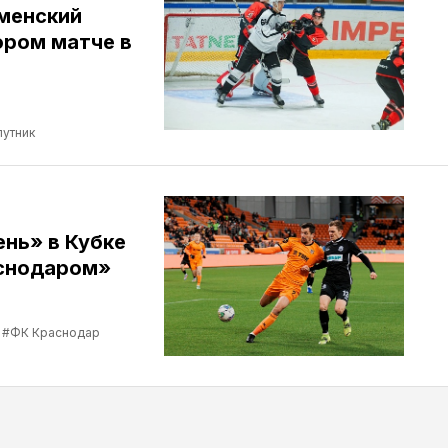
менский
ором матче в
утник
нь» в Кубке
аснодаром»
#ФК Краснодар