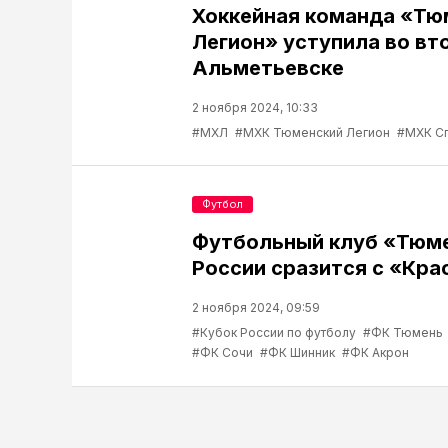
Хоккейная команда «Тю
Легион» уступила во вт
Альметьевске
2 ноября 2024, 10:33
#МХЛ
#МХК Тюменский Легион
#МХК Сп
Футбол
Футбольный клуб «Тюме
России сразится с «Кр
2 ноября 2024, 09:59
#Кубок России по футболу
#ФК Тюмень
#ФК Сочи
#ФК Шинник
#ФК Акрон