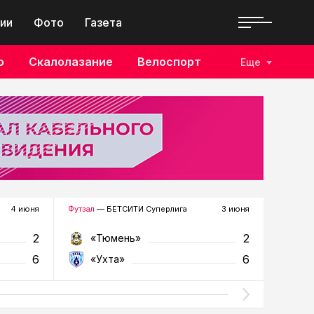
ии
Фото
Газета
о
Скалолазание
Велоспорт
Еще
4 июня
Футзал
— БЕТСИТИ Суперлига
3 июня
Футзал
—
2
2
«Тюмень»
«У
6
6
«Ухта»
«Т