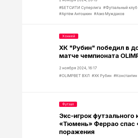
#БЕТСИТИ Суперлига
#Футзальный клу
#Артём Антошкин
#Азиз Муждаков
Хоккей
ХК "Рубин" победил в 
матче чемпионата OLIM
2 ноября 2024, 16:17
#OLIMPBET ВХЛ
#ХК Рубин
#Константин
Футзал
Экс-игрок футзального 
«Тюмень» Феррао спас 
поражения