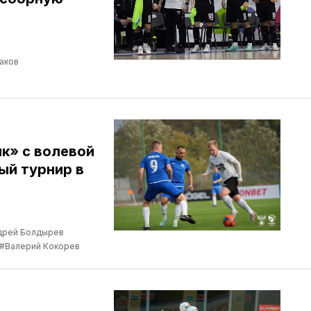
аков
к» с волевой
ый турнир в
дрей Болдырев
#Валерий Кокорев