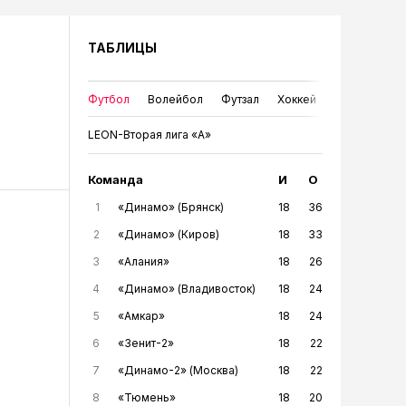
ТАБЛИЦЫ
Футбол
Волейбол
Футзал
Хоккей
LEON-Вторая лига «А»
Команда
И
О
1
«Динамо» (Брянск)
18
36
2
«Динамо» (Киров)
18
33
3
«Алания»
18
26
4
«Динамо» (Владивосток)
18
24
5
«Амкар»
18
24
6
«Зенит-2»
18
22
7
«Динамо-2» (Москва)
18
22
8
«Тюмень»
18
20