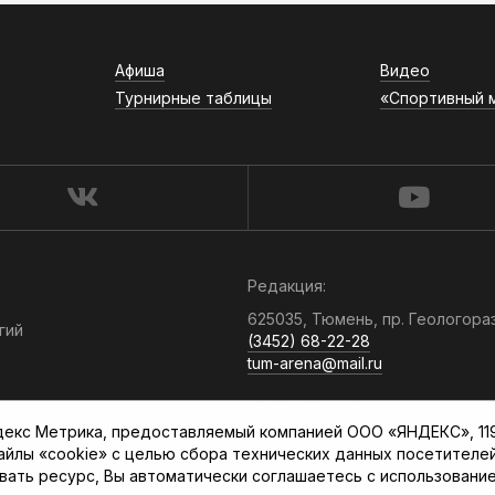
Афиша
Видео
Турнирные таблицы
«Спортивный 
Редакция:
625035, Тюмень, пр. Геологора
гий
(3452) 68-22-28
tum-arena@mail.ru
Отдел продаж:
кс Метрика, предоставляемый компанией ООО «ЯНДЕКС», 119021
(3452) 68-89-78
файлы «cookie» с целью сбора технических данных посетителе
kotovaev@sibinformburo.ru
вать ресурс, Вы автоматически соглашаетесь с использование