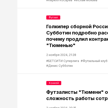
#Кирилл Косарев
#Ислам Мокаев
Футзал
Голкипер сборной Росс
Субботин подробно рас
почему продлил контрак
"Тюменью"
2 ноября 2024, 21:28
#БЕТСИТИ Суперлига
#Футзальный клу
#Денис Субботин
Хоккей
Футзалисты "Тюмени" 
сложность работы сот
2 ноября 2024, 20:15