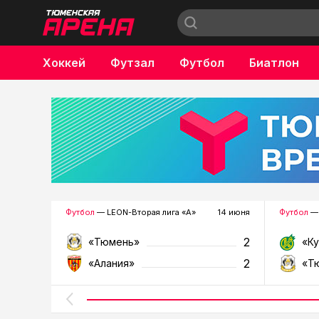
Хоккей
Футзал
Футбол
Биатлон
Бокс
Футбол
— LEON-Вторая лига «А»
14 июня
Футбол
— 
2
«Тюмень»
«К
2
«Алания»
«Т