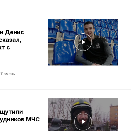
ии Денис
сказал,
т с
б Тюмень
ощутили
рудников МЧС