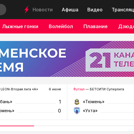
Новости
Афиша
Видео
Трансляц
Лыжные гонки
Волейбол
Плавание
Дзюд
LEON-Вторая лига «А»
6 июня
Футзал
— БЕТСИТИ Суперлига
1
убань»
«Тюмень»
0
юмень»
«Ухта»