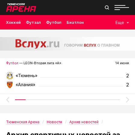
Хоккей
Футзал
Футбол
Биатлон
Еще
Лыжные гонки
Волейбол
Плавание
Дзюдо
Скалолазание
Велоспорт
Бокс
Футбол
— LEON-Вторая лига «А»
14 июня
2
«Тюмень»
2
«Алания»
Тюменская Арена
Новости
Архив новостей
Архив спортивных новостей за