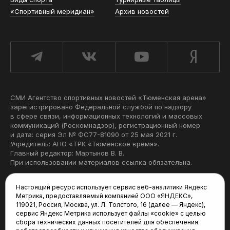
«Спортивный меридиан»
Архив новостей
СМИ Агентство спортивных новостей «Тюменская арена»
зарегистрировано Федеральной службой по надзору
в сфере связи, информационных технологий и массовых
коммуникаций (Роскомнадзор), регистрационный номер
и дата: серия Эл № ФС77-81090 от 25 мая 2021 г.
Учредитель: АНО «ТРК «Тюменское время».
Главный редактор: Мартынов В. В.
При использовании материалов ссылка обязательна.
Политика конфиденциальности
Настоящий ресурс использует сервис веб-аналитики Яндекс
Метрика, предоставляемый компанией ООО «ЯНДЕКС»,
Редакция:
119021, Россия, Москва, ул. Л. Толстого, 16 (далее — Яндекс),
сервис Яндекс Метрика использует файлы «cookie» с целью
625035, Тюмень, пр. Геологоразведчиков, 28А
сбора технических данных посетителей для обеспечения
(3452) 68-22-28