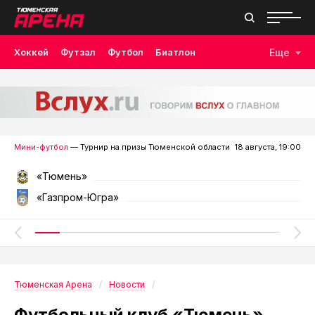
Хоккей
Футзал
Футбол
Биатлон
Еще
Лыжные гонки
Волейбол
Плавание
Дзюдо
Скалолазание
Велоспорт
Бокс
Мини-футбол
— Турнир на призы Тюменской области
18 августа, 19:00
«Тюмень»
«Газпром-Югра»
Тюменская Арена
Новости
Футбольный клуб «Тюмень»