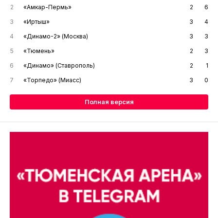
2
«Амкар-Пермь»
2
6
3
«Иртыш»
3
4
4
«Динамо-2» (Москва)
3
3
5
«Тюмень»
2
3
6
«Динамо» (Ставрополь)
2
1
7
«Торпедо» (Миасс)
3
0
Полная версия