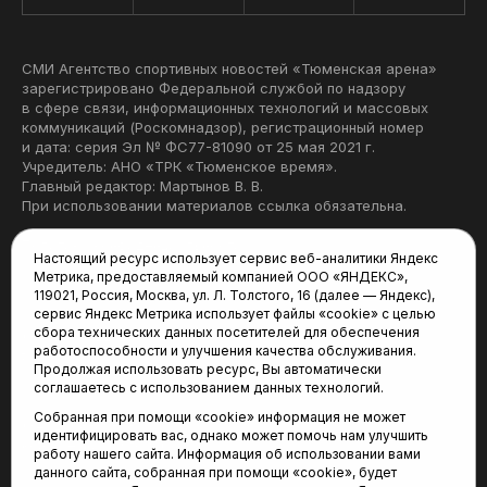
СМИ Агентство спортивных новостей «Тюменская арена»
зарегистрировано Федеральной службой по надзору
в сфере связи, информационных технологий и массовых
коммуникаций (Роскомнадзор), регистрационный номер
и дата: серия Эл № ФС77-81090 от 25 мая 2021 г.
Учредитель: АНО «ТРК «Тюменское время».
Главный редактор: Мартынов В. В.
При использовании материалов ссылка обязательна.
Политика конфиденциальности
Настоящий ресурс использует сервис веб-аналитики Яндекс
Метрика, предоставляемый компанией ООО «ЯНДЕКС»,
Редакция:
119021, Россия, Москва, ул. Л. Толстого, 16 (далее — Яндекс),
сервис Яндекс Метрика использует файлы «cookie» с целью
625035, Тюмень, пр. Геологоразведчиков, 28А
сбора технических данных посетителей для обеспечения
(3452) 68-22-28
работоспособности и улучшения качества обслуживания.
tum-arena@mail.ru
Продолжая использовать ресурс, Вы автоматически
соглашаетесь с использованием данных технологий.
Отдел продаж:
Собранная при помощи «cookie» информация не может
(3452) 68-89-78
идентифицировать вас, однако может помочь нам улучшить
kotovaev@sibinformburo.ru
работу нашего сайта. Информация об использовании вами
данного сайта, собранная при помощи «cookie», будет