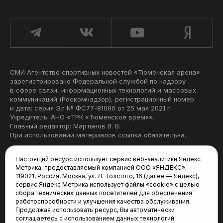
СМИ Агентство спортивных новостей «Тюменская арена»
зарегистрировано Федеральной службой по надзору
в сфере связи, информационных технологий и массовых
коммуникаций (Роскомнадзор), регистрационный номер
и дата: серия Эл № ФС77-81090 от 25 мая 2021 г.
Учредитель: АНО «ТРК «Тюменское время».
Главный редактор: Мартынов В. В.
При использовании материалов ссылка обязательна.
Политика конфиденциальности
Настоящий ресурс использует сервис веб-аналитики Яндекс
Метрика, предоставляемый компанией ООО «ЯНДЕКС»,
Редакция:
119021, Россия, Москва, ул. Л. Толстого, 16 (далее — Яндекс),
сервис Яндекс Метрика использует файлы «cookie» с целью
625035, Тюмень, пр. Геологоразведчиков, 28А
сбора технических данных посетителей для обеспечения
(3452) 68-22-28
работоспособности и улучшения качества обслуживания.
tum-arena@mail.ru
Продолжая использовать ресурс, Вы автоматически
соглашаетесь с использованием данных технологий.
Отдел продаж: