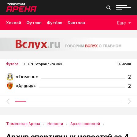
Хоккей
Футзал
Футбол
Биатлон
Еще
Лыжные гонки
Волейбол
Плавание
Дзюдо
Скалолазание
Велоспорт
Бокс
Футбол
— LEON-Вторая лига «А»
14 июня
2
«Тюмень»
2
«Алания»
Тюменская Арена
Новости
Архив новостей
Архив спортивных новостей за 4