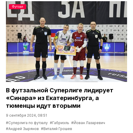
Футзал
В футзальной Суперлиге лидирует
«Синара» из Екатеринбурга, а
тюменцы идут вторыми
9 сентября 2024, 08:51
#Суперлига по футзалу
#Габриэль
#Йован Лазаревич
#Андрей Зырянов
#Виталий Грошев