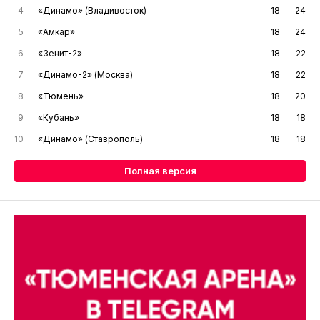
4
«Динамо» (Владивосток)
18
24
5
«Амкар»
18
24
6
«Зенит-2»
18
22
7
«Динамо-2» (Москва)
18
22
8
«Тюмень»
18
20
9
«Кубань»
18
18
10
«Динамо» (Ставрополь)
18
18
Полная версия