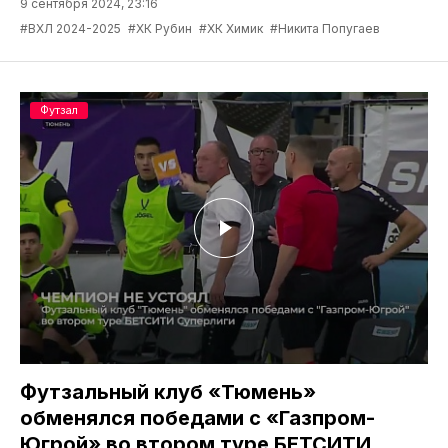
9 сентября 2024, 23:16
#ВХЛ 2024-2025
#ХК Рубин
#ХК Химик
#Никита Попугаев
Футзал
Футзальный клуб «Тюмень»
обменялся победами с «Газпром-
Югрой» во втором туре БЕТСИТИ