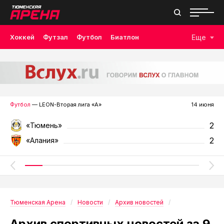
Хоккей
Футзал
Футбол
Биатлон
Еще
Лыжные гонки
Волейбол
Плавание
Дзюдо
Скалолазание
Велоспорт
Бокс
Футбол
— LEON-Вторая лига «А»
14 июня
2
«Тюмень»
2
«Алания»
Тюменская Арена
Новости
Архив новостей
Архив спортивных новостей за 9