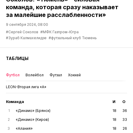
команда, которая сразу наказывает
за малейшие расслабленности»
9 сентября 2024, 08:00
#Сергей Соколов
#МФК Газпром-Югра
#Зураб Калмахелидзе
#футзальный клуб Тюмень
ТАБЛИЦЫ
Футбол
Волейбол
Футзал
Хоккей
LEON-Вторая лига «А»
Команда
И
О
1
«Динамо» (Брянск)
18
36
2
«Динамо» (Киров)
18
33
3
«Алания»
18
26