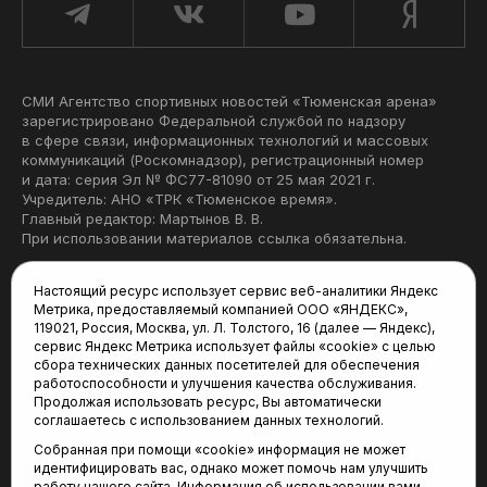
СМИ Агентство спортивных новостей «Тюменская арена»
зарегистрировано Федеральной службой по надзору
в сфере связи, информационных технологий и массовых
коммуникаций (Роскомнадзор), регистрационный номер
и дата: серия Эл № ФС77-81090 от 25 мая 2021 г.
Учредитель: АНО «ТРК «Тюменское время».
Главный редактор: Мартынов В. В.
При использовании материалов ссылка обязательна.
Политика конфиденциальности
Настоящий ресурс использует сервис веб-аналитики Яндекс
Метрика, предоставляемый компанией ООО «ЯНДЕКС»,
Редакция:
119021, Россия, Москва, ул. Л. Толстого, 16 (далее — Яндекс),
сервис Яндекс Метрика использует файлы «cookie» с целью
625035, Тюмень, пр. Геологоразведчиков, 28А
сбора технических данных посетителей для обеспечения
(3452) 68-22-28
работоспособности и улучшения качества обслуживания.
tum-arena@mail.ru
Продолжая использовать ресурс, Вы автоматически
соглашаетесь с использованием данных технологий.
Отдел продаж:
Собранная при помощи «cookie» информация не может
(3452) 68-89-78
идентифицировать вас, однако может помочь нам улучшить
kotovaev@sibinformburo.ru
работу нашего сайта. Информация об использовании вами