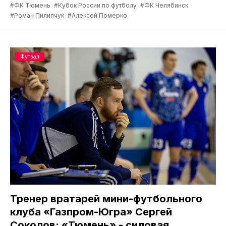
#ФК Тюмень
#Кубок России по футболу
#ФК Челябинск
#Роман Пилипчук
#Алексей Померко
Футзал
Тренер вратарей мини-футбольного
клуба «Газпром-Югра» Сергей
Соколов: «Тюмень» - силовая