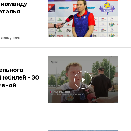
 команду
аталья
 Якимушкин
ельного
 юбилей - 30
ивной