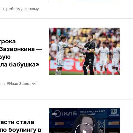
по гребному слалому
грока
Зазвонкина —
рвую
ела бабушка»
жев
#Иван Зазвонкин
асти стала
по боулингу в