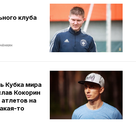
ьного клуба
чёнкин
ь Кубка мира
слав Кокорин
 атлетов на
акая-то