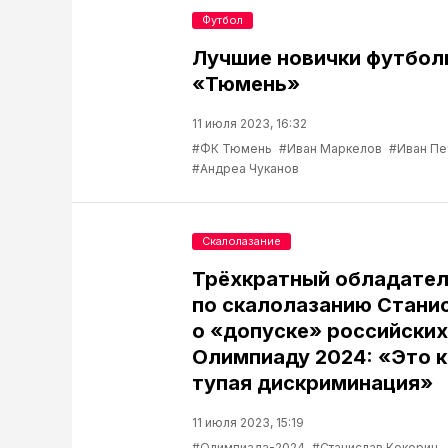
Футбол
Лучшие новички футбол
«Тюмень»
11 июля 2023, 16:32
#ФК Тюмень
#Иван Маркелов
#Иван Пе
#Андреа Чуканов
Скалолазание
Трёхкратный обладател
по скалолазанию Стани
о «допуске» российских
Олимпиаду 2024: «Это к
тупая дискриминация»
11 июля 2023, 15:19
#Олимпиада-2024
#Станислав Кокорин