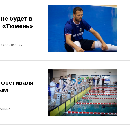
не будет в
е «Тюмень»
Аксентиевич
 фестиваля
рым
унина