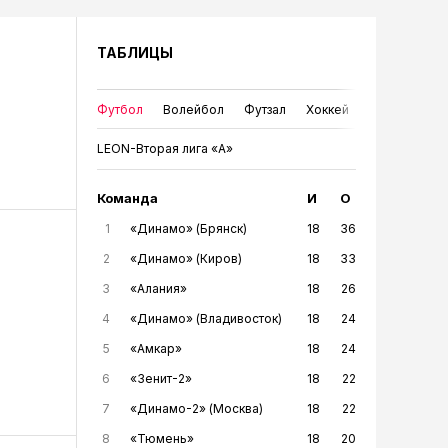
ТАБЛИЦЫ
Футбол
Волейбол
Футзал
Хоккей
LEON-Вторая лига «А»
Команда
И
О
1
«Динамо» (Брянск)
18
36
2
«Динамо» (Киров)
18
33
3
«Алания»
18
26
4
«Динамо» (Владивосток)
18
24
5
«Амкар»
18
24
6
«Зенит-2»
18
22
7
«Динамо-2» (Москва)
18
22
8
«Тюмень»
18
20