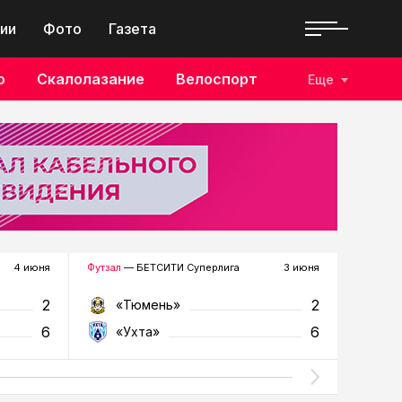
ии
Фото
Газета
о
Скалолазание
Велоспорт
Еще
4 июня
Футзал
— БЕТСИТИ Суперлига
3 июня
Футзал
—
2
2
«Тюмень»
«У
6
6
«Ухта»
«Т