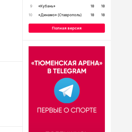
9
«Кубань»
18
18
10
«Динамо» (Ставрополь)
18
18
Полная версия