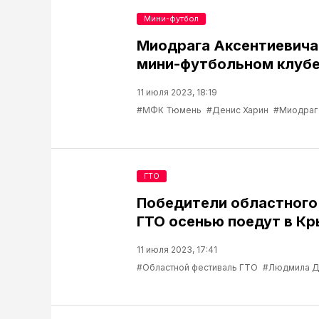
Мини-футбол
Миодрага Аксентиевича 
мини-футбольном клуб
11 июля 2023, 18:19
#МФК Тюмень
#Денис Харин
#Миодраг 
ГТО
Победители областного
ГТО осенью поедут в К
11 июля 2023, 17:41
#Областной фестиваль ГТО
#Людмила Д