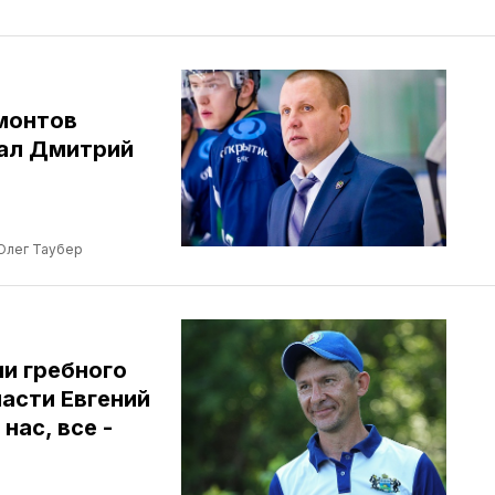
монтов
тал Дмитрий
Олег Таубер
и гребного
асти Евгений
нас, все -