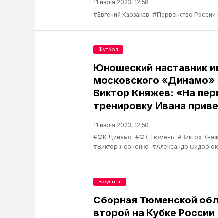
11 июля 2023, 12:58
#Евгений Карзаков
#Первенство России 
Футбол
Юношеский наставник и
московского «Динамо» 
Виктор Княжев: «На пе
тренировку Ивана прив
11 июля 2023, 12:50
#ФК Динамо
#ФК Тюмень
#Виктор Кня
#Виктор Леоненко
#Александр Сидорюк
Боулинг
Сборная Тюменской обл
второй на Кубке России 