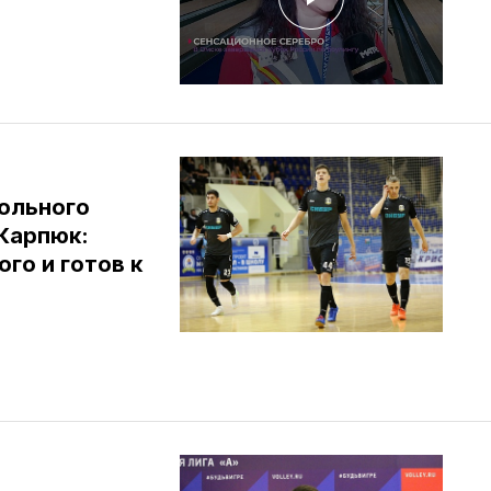
ольного
Карпюк:
го и готов к