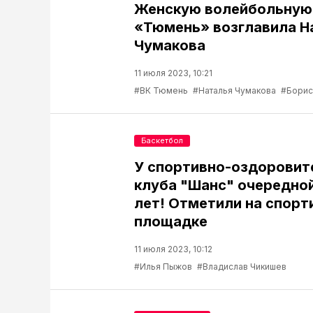
Женскую волейбольную
«Тюмень» возглавила Н
Чумакова
11 июля 2023, 10:21
#ВК Тюмень
#Наталья Чумакова
#Борис
Баскетбол
У спортивно-оздоровит
клуба "Шанс" очередной
лет! Отметили на спорт
площадке
11 июля 2023, 10:12
#Илья Пыжов
#Владислав Чикишев