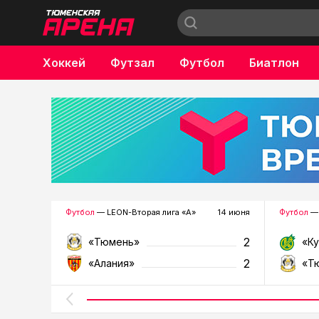
Хоккей
Футзал
Футбол
Биатлон
Бокс
Футбол
— LEON-Вторая лига «А»
14 июня
Футбол
— 
2
«Тюмень»
«К
2
«Алания»
«Т