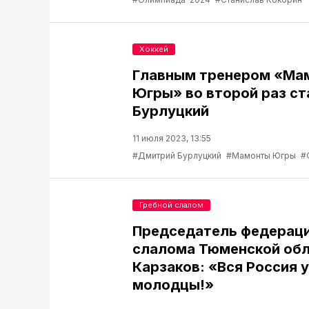
Хоккей
Главным тренером «Ма
Югры» во второй раз с
Бурлуцкий
11 июля 2023, 13:55
#Дмитрий Бурлуцкий
#Мамонты Югры
#
Гребной слалом
Председатель федераци
слалома Тюменской обл
Карзаков: «Вся Россия у 
молодцы!»