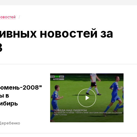
новостей
ивных новостей за
3
Тюмень-2008"
ы в
ибирь
Деребенко