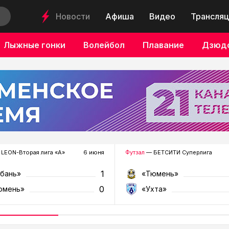
Новости
Афиша
Видео
Трансляц
Лыжные гонки
Волейбол
Плавание
Дзюд
LEON-Вторая лига «А»
6 июня
Футзал
— БЕТСИТИ Суперлига
1
убань»
«Тюмень»
0
юмень»
«Ухта»