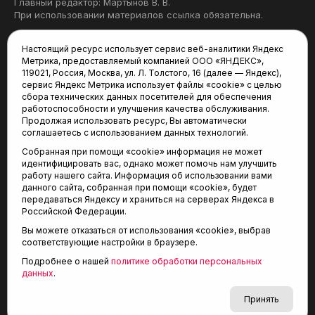
Главный редактор: Мартынов В. В.
При использовании материалов ссылка обязательна.
Политика конфиденциальности
Настоящий ресурс использует сервис веб-аналитики Яндекс
Метрика, предоставляемый компанией ООО «ЯНДЕКС»,
Редакция:
119021, Россия, Москва, ул. Л. Толстого, 16 (далее — Яндекс),
сервис Яндекс Метрика использует файлы «cookie» с целью
625035, Тюмень, пр. Геологоразведчиков, 28А
сбора технических данных посетителей для обеспечения
(3452) 68-22-28
работоспособности и улучшения качества обслуживания.
tum-arena@mail.ru
Продолжая использовать ресурс, Вы автоматически
соглашаетесь с использованием данных технологий.
Отдел продаж:
Собранная при помощи «cookie» информация не может
(3452) 68-89-78
идентифицировать вас, однако может помочь нам улучшить
kotovaev@sibinformburo.ru
работу нашего сайта. Информация об использовании вами
данного сайта, собранная при помощи «cookie», будет
передаваться Яндексу и храниться на серверах Яндекса в
Российской Федерации.
Вы можете отказаться от использования «cookie», выбрав
соответствующие настройки в браузере.
Подробнее о нашей
политике обработки персональных
© 2001-2026 Агентство спортивных новостей
данных
.
6+
«Тюменская арена»
Карта сайта
Принять