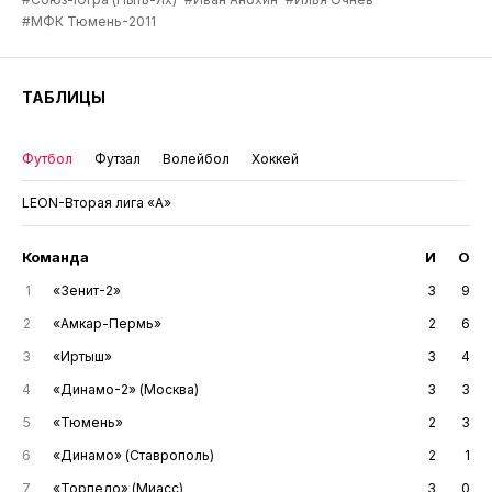
#МФК Тюмень-2011
ТАБЛИЦЫ
Футбол
Футзал
Волейбол
Хоккей
LEON-Вторая лига «А»
Команда
И
О
1
«Зенит-2»
3
9
2
«Амкар-Пермь»
2
6
3
«Иртыш»
3
4
4
«Динамо-2» (Москва)
3
3
5
«Тюмень»
2
3
6
«Динамо» (Ставрополь)
2
1
7
«Торпедо» (Миасс)
3
0