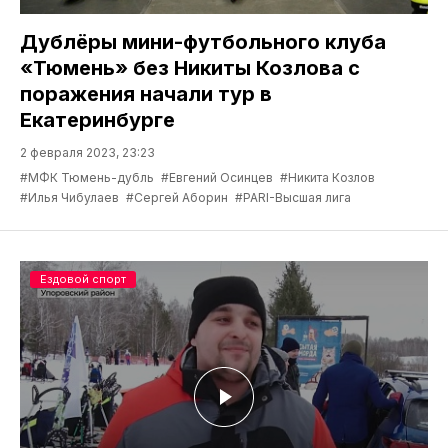
Дублёры мини-футбольного клуба
«Тюмень» без Никиты Козлова с
поражения начали тур в
Екатеринбурге
2 февраля 2023, 23:23
#МФК Тюмень-дубль
#Евгений Осинцев
#Никита Козлов
#Илья Чибулаев
#Сергей Аборин
#PARI-Высшая лига
Ездовой спорт