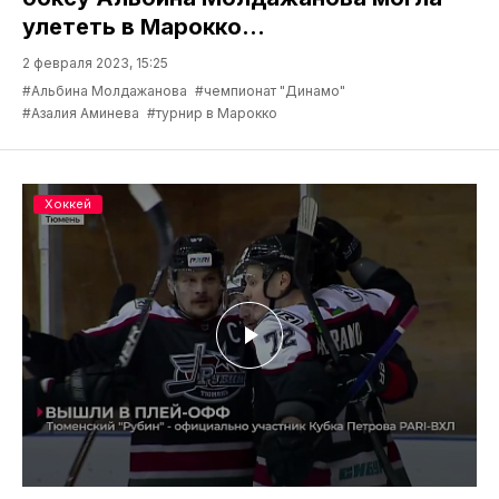
улететь в Марокко...
2 февраля 2023, 15:25
#Альбина Молдажанова
#чемпионат "Динамо"
#Азалия Аминева
#турнир в Марокко
Хоккей