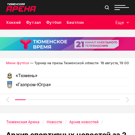
Хоккей
Футзал
Футбол
Биатлон
Еще
Лыжные гонки
Волейбол
Плавание
Дзюдо
Скалолазание
Велоспорт
Бокс
Мини-футбол
— Турнир на призы Тюменской области
18 августа, 19:00
«Тюмень»
«Газпром-Югра»
Тюменская Арена
Новости
Архив новостей
Архив спортивных новостей за 2