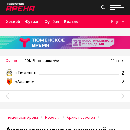
Хоккей
Футзал
Футбол
Биатлон
Еще
Лыжные гонки
Волейбол
Плавание
Дзюдо
Скалолазание
Велоспорт
Бокс
Футбол
— LEON-Вторая лига «А»
14 июня
2
«Тюмень»
2
«Алания»
Тюменская Арена
Новости
Архив новостей
Архив спортивных новостей за