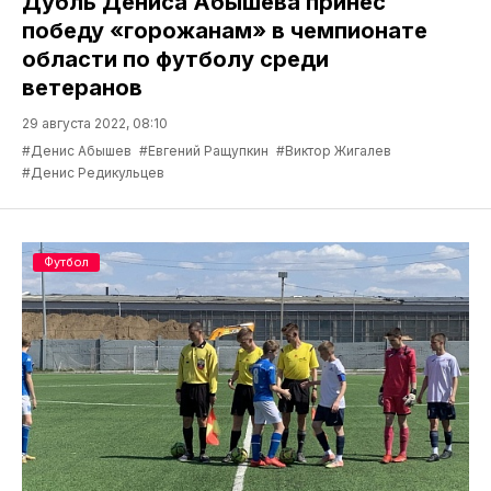
Дубль Дениса Абышева принёс
победу «горожанам» в чемпионате
области по футболу среди
ветеранов
29 августа 2022, 08:10
#Денис Абышев
#Евгений Ращупкин
#Виктор Жигалев
#Денис Редикульцев
Футбол