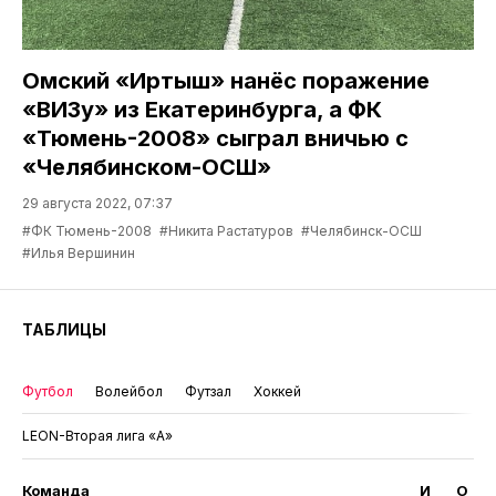
Омский «Иртыш» нанёс поражение
«ВИЗу» из Екатеринбурга, а ФК
«Тюмень-2008» сыграл вничью с
«Челябинском-ОСШ»
29 августа 2022, 07:37
#ФК Тюмень-2008
#Никита Растатуров
#Челябинск-ОСШ
#Илья Вершинин
ТАБЛИЦЫ
Футбол
Волейбол
Футзал
Хоккей
LEON-Вторая лига «А»
Команда
И
О