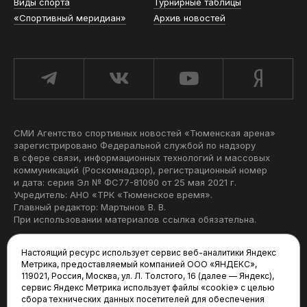
Виды спорта
Турнирные таблицы
«Спортивный меридиан»
Архив новостей
СМИ Агентство спортивных новостей «Тюменская арена»
зарегистрировано Федеральной службой по надзору
в сфере связи, информационных технологий и массовых
коммуникаций (Роскомнадзор), регистрационный номер
и дата: серия Эл № ФС77-81090 от 25 мая 2021 г.
Учредитель: АНО «ТРК «Тюменское время».
Главный редактор: Мартынов В. В.
При использовании материалов ссылка обязательна.
Политика конфиденциальности
Настоящий ресурс использует сервис веб-аналитики Яндекс
Метрика, предоставляемый компанией ООО «ЯНДЕКС»,
Редакция:
119021, Россия, Москва, ул. Л. Толстого, 16 (далее — Яндекс),
сервис Яндекс Метрика использует файлы «cookie» с целью
625035, Тюмень, пр. Геологоразведчиков, 28А
сбора технических данных посетителей для обеспечения
(3452) 68-22-28