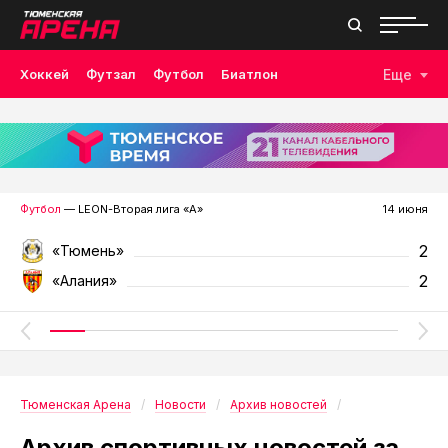
Хоккей
Футзал
Футбол
Биатлон
Еще
Лыжные гонки
Волейбол
Плавание
Дзюдо
Скалолазание
Велоспорт
Бокс
Футбол
— LEON-Вторая лига «А»
14 июня
2
«Тюмень»
2
«Алания»
Тюменская Арена
Новости
Архив новостей
Архив спортивных новостей за