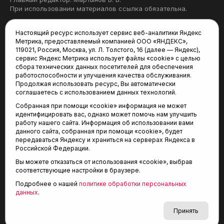
При использовании материалов ссылка обязательна.
Политика конфиденциальности
Настоящий ресурс использует сервис веб-аналитики Яндекс
Метрика, предоставляемый компанией ООО «ЯНДЕКС»,
Редакция:
119021, Россия, Москва, ул. Л. Толстого, 16 (далее — Яндекс),
сервис Яндекс Метрика использует файлы «cookie» с целью
625035, Тюмень, пр. Геологоразведчиков, 28А
сбора технических данных посетителей для обеспечения
(3452) 68-22-28
работоспособности и улучшения качества обслуживания.
tum-arena@mail.ru
Продолжая использовать ресурс, Вы автоматически
соглашаетесь с использованием данных технологий.
Отдел продаж:
Собранная при помощи «cookie» информация не может
(3452) 68-89-78
идентифицировать вас, однако может помочь нам улучшить
kotovaev@sibinformburo.ru
работу нашего сайта. Информация об использовании вами
данного сайта, собранная при помощи «cookie», будет
передаваться Яндексу и храниться на серверах Яндекса в
Российской Федерации.
Вы можете отказаться от использования «cookie», выбрав
соответствующие настройки в браузере.
Подробнее о нашей
политике обработки персональных
© 2001-2026 Агентство спортивных новостей
данных
.
6+
«Тюменская арена»
Карта сайта
Принять