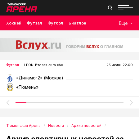
Хоккей
Футзал
Футбол
Биатлон
Еще
Лыжные гонки
Волейбол
Плавание
Дзюдо
Скалолазание
Велоспорт
Бокс
Футбол
— LEON-Вторая лига «А»
25 июля, 22:00
«Динамо-2» (Москва)
«Тюмень»
Тюменская Арена
Новости
Архив новостей
Архив спортивных новостей за