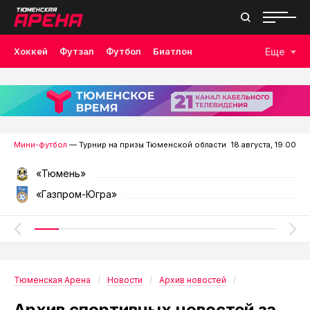
Хоккей
Футзал
Футбол
Биатлон
Еще
Лыжные гонки
Волейбол
Плавание
Дзюдо
Скалолазание
Велоспорт
Бокс
Мини-футбол
— Турнир на призы Тюменской области
18 августа, 19:00
«Тюмень»
«Газпром-Югра»
Тюменская Арена
Новости
Архив новостей
Архив спортивных новостей за