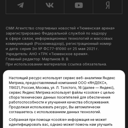
СМИ Агентство спортивных новостей «Тюменская арена»
зарегистрировано Федеральной службой по надзору
в сфере связи, информационных технологий и массовых
коммуникаций (Роскомнадзор), регистрационный номер
и дата: серия Эл № ФС77-81090 от 25 мая 2021 г.
Учредитель: АНО «ТРК «Тюменское время».
Главный редактор: Мартынов В. В.
При использовании материалов ссылка обязательна.
Политика конфиденциальности
Настоящий ресурс использует сервис веб-аналитики Яндекс
Метрика, предоставляемый компанией ООО «ЯНДЕКС»,
Редакция:
119021, Россия, Москва, ул. Л. Толстого, 16 (далее — Яндекс),
сервис Яндекс Метрика использует файлы «cookie» с целью
625035, Тюмень, пр. Геологоразведчиков, 28А
сбора технических данных посетителей для обеспечения
(3452) 68-22-28
работоспособности и улучшения качества обслуживания.
tum-arena@mail.ru
Продолжая использовать ресурс, Вы автоматически
соглашаетесь с использованием данных технологий.
Отдел продаж:
Собранная при помощи «cookie» информация не может
(3452) 68-89-78
идентифицировать вас, однако может помочь нам улучшить
kotovaev@sibinformburo.ru