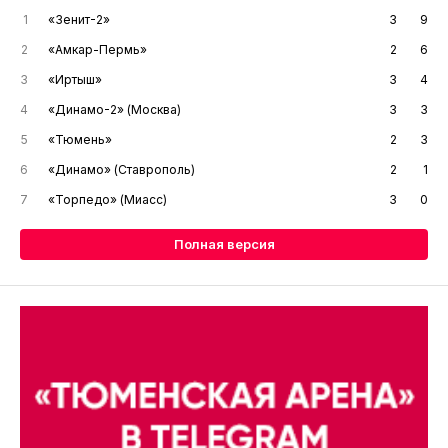
1
«Зенит-2»
3
9
2
«Амкар-Пермь»
2
6
3
«Иртыш»
3
4
4
«Динамо-2» (Москва)
3
3
5
«Тюмень»
2
3
6
«Динамо» (Ставрополь)
2
1
7
«Торпедо» (Миасс)
3
0
Полная версия