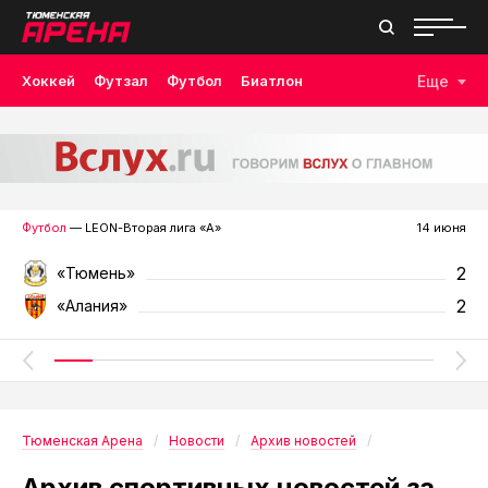
Хоккей
Футзал
Футбол
Биатлон
Еще
Лыжные гонки
Волейбол
Плавание
Дзюдо
Скалолазание
Велоспорт
Бокс
Футбол
— LEON-Вторая лига «А»
14 июня
2
«Тюмень»
2
«Алания»
Тюменская Арена
Новости
Архив новостей
Архив спортивных новостей за