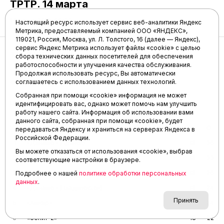
ТРТР. 14 марта
14 марта 2019, 09:03
Настоящий ресурс использует сервис веб-аналитики Яндекс
Метрика, предоставляемый компанией ООО «ЯНДЕКС»,
119021, Россия, Москва, ул. Л. Толстого, 16 (далее — Яндекс),
сервис Яндекс Метрика использует файлы «cookie» с целью
ТАБЛИЦЫ
сбора технических данных посетителей для обеспечения
работоспособности и улучшения качества обслуживания.
Продолжая использовать ресурс, Вы автоматически
соглашаетесь с использованием данных технологий.
Футбол
Волейбол
Футзал
Хоккей
Собранная при помощи «cookie» информация не может
LEON-Вторая лига «А»
идентифицировать вас, однако может помочь нам улучшить
работу нашего сайта. Информация об использовании вами
данного сайта, собранная при помощи «cookie», будет
Команда
И
О
передаваться Яндексу и храниться на серверах Яндекса в
Российской Федерации.
1
«Динамо» (Брянск)
18
36
Вы можете отказаться от использования «cookie», выбрав
2
«Динамо» (Киров)
18
33
соответствующие настройки в браузере.
3
«Алания»
18
26
Подробнее о нашей
политике обработки персональных
данных
.
4
«Динамо» (Владивосток)
18
24
Принять
5
«Амкар»
18
24
6
«Зенит-2»
18
22