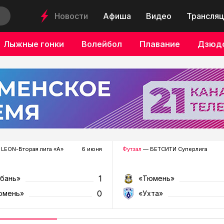
Новости
Афиша
Видео
Трансляц
Лыжные гонки
Волейбол
Плавание
Дзюд
LEON-Вторая лига «А»
6 июня
Футзал
— БЕТСИТИ Суперлига
1
убань»
«Тюмень»
0
юмень»
«Ухта»