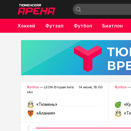
Хоккей
Футзал
Футбол
Биатлон
Бокс
Футбол
— LEON-Вторая лига
14 июня, 18:00
Футбол
— 
«А»
«Тюмень»
«К
«Алания»
«Т