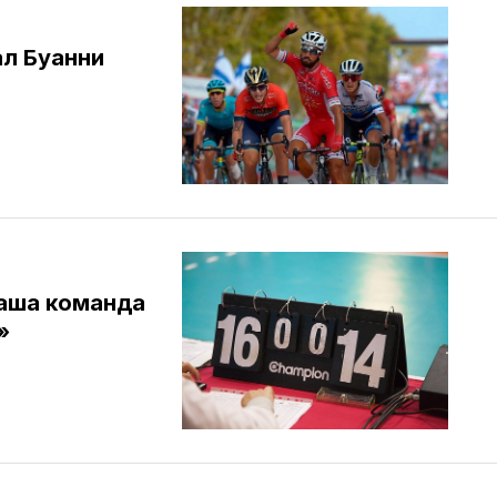
л Буанни
аша команда
»