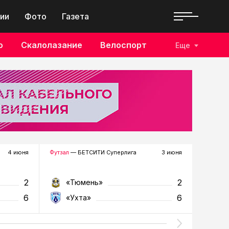
ии
Фото
Газета
о
Скалолазание
Велоспорт
Еще
4 июня
Футзал
— БЕТСИТИ Суперлига
3 июня
Футзал
—
2
2
«Тюмень»
«У
6
6
«Ухта»
«Т