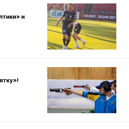
лтики» и
ятку»!