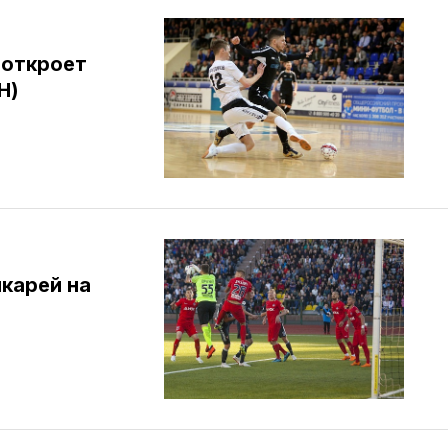
 откроет
Н)
карей на