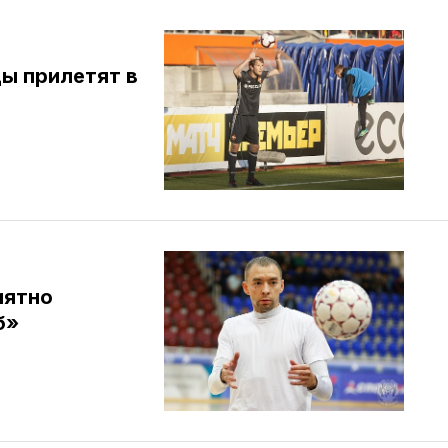
ы прилетят в
иятно
б»