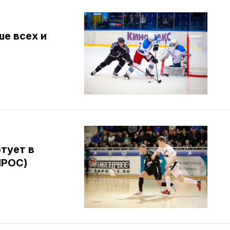
е всех и
тует в
ПРОС)