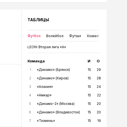
ТАБЛИЦЫ
Футбол
Волейбол
Футзал
Хоккей
LEON-Вторая лига «А»
Команда
И
О
1
«Динамо» (Брянск)
15
29
2
«Динамо» (Киров)
15
28
3
«Алания»
15
24
4
«Амкар»
15
22
5
«Динамо-2» (Москва)
15
20
6
«Динамо» (Владивосток)
15
20
7
«Тюмень»
15
19