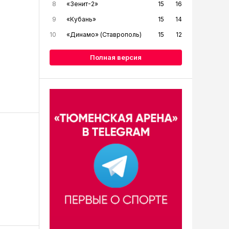
8
«Зенит-2»
15
16
9
«Кубань»
15
14
10
«Динамо» (Ставрополь)
15
12
Полная версия