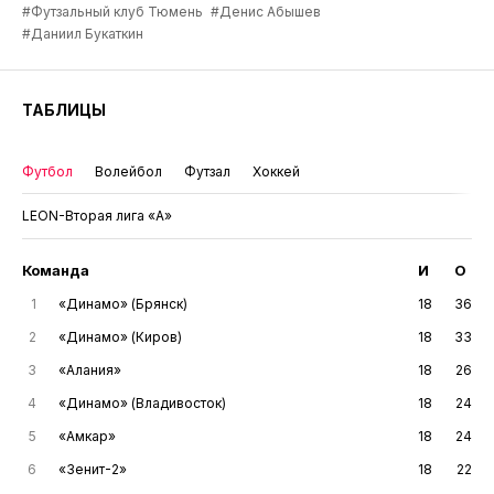
#Футзальный клуб Тюмень
#Денис Абышев
#Даниил Букаткин
ТАБЛИЦЫ
Футбол
Волейбол
Футзал
Хоккей
LEON-Вторая лига «А»
Команда
И
О
1
«Динамо» (Брянск)
18
36
2
«Динамо» (Киров)
18
33
3
«Алания»
18
26
4
«Динамо» (Владивосток)
18
24
5
«Амкар»
18
24
6
«Зенит-2»
18
22