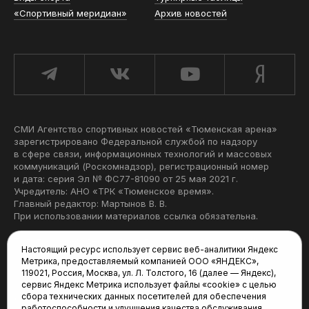
«Спортивный меридиан»
Архив новостей
СМИ Агентство спортивных новостей «Тюменская арена»
зарегистрировано Федеральной службой по надзору
в сфере связи, информационных технологий и массовых
коммуникаций (Роскомнадзор), регистрационный номер
и дата: серия Эл № ФС77-81090 от 25 мая 2021 г.
Учредитель: АНО «ТРК «Тюменское время».
Главный редактор: Мартынов В. В.
При использовании материалов ссылка обязательна.
Политика конфиденциальности
Настоящий ресурс использует сервис веб-аналитики Яндекс
Метрика, предоставляемый компанией ООО «ЯНДЕКС»,
Редакция:
119021, Россия, Москва, ул. Л. Толстого, 16 (далее — Яндекс),
сервис Яндекс Метрика использует файлы «cookie» с целью
625035, Тюмень, пр. Геологоразведчиков, 28А
сбора технических данных посетителей для обеспечения
(3452) 68-22-28
работоспособности и улучшения качества обслуживания.