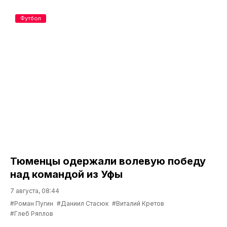
Футбол
Тюменцы одержали волевую победу
над командой из Уфы
7 августа, 08:44
#Роман Пугин
#Даниил Стасюк
#Виталий Кретов
#Глеб Ряплов