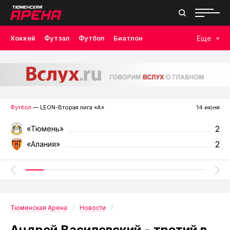
Хоккей
Футзал
Футбол
Биатлон
Еще
Лыжные гонки
Волейбол
Плавание
Дзюдо
Скалолазание
Велоспорт
Бокс
Футбол
— LEON-Вторая лига «А»
14 июня
2
«Тюмень»
2
«Алания»
Тюменская Арена
Новости
Андрей Василевский - третий в