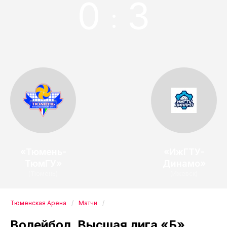
0
3
:
«Тюмень-
«ИжГТУ-
ТюмГУ»
Динамо»
(Тюмень)
(Ижевск)
Тюменская Арена
Матчи
Волейбол. Высшая лига «Б».