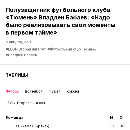
Полузащитник футбольного клуба
«Тюмень» Владлен Бабаев: «Надо
было реализовывать свои моменты
в первом тайме»
8 августа, 22:01
#LEON Вторая лига "А"
#Футбольный клуб Тюмень
#Владлен Бабаев
ТАБЛИЦЫ
Футбол
Волейбол
Футзал
Хоккей
LEON-Вторая лига «А»
Команда
И
О
1
«Динамо» (Брянск)
18
36