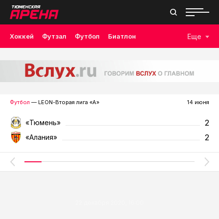
Хоккей
Футзал
Футбол
Биатлон
Еще
Лыжные гонки
Волейбол
Плавание
Дзюдо
Скалолазание
Велоспорт
Бокс
Футбол
— LEON-Вторая лига «А»
14 июня
2
«Тюмень»
2
«Алания»
22 декабря 2020, 16:00