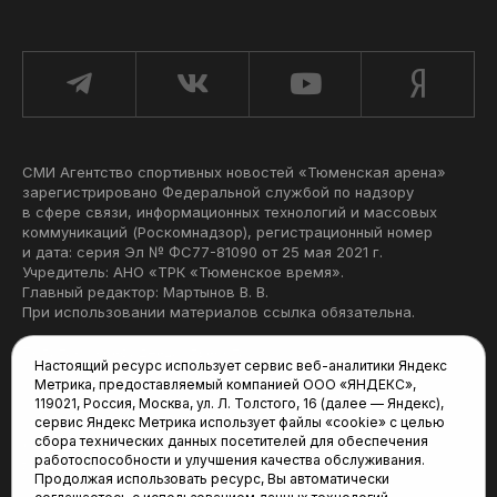
СМИ Агентство спортивных новостей «Тюменская арена»
зарегистрировано Федеральной службой по надзору
в сфере связи, информационных технологий и массовых
коммуникаций (Роскомнадзор), регистрационный номер
и дата: серия Эл № ФС77-81090 от 25 мая 2021 г.
Учредитель: АНО «ТРК «Тюменское время».
Главный редактор: Мартынов В. В.
При использовании материалов ссылка обязательна.
Политика конфиденциальности
Настоящий ресурс использует сервис веб-аналитики Яндекс
Метрика, предоставляемый компанией ООО «ЯНДЕКС»,
Редакция:
119021, Россия, Москва, ул. Л. Толстого, 16 (далее — Яндекс),
сервис Яндекс Метрика использует файлы «cookie» с целью
625035, Тюмень, пр. Геологоразведчиков, 28А
сбора технических данных посетителей для обеспечения
(3452) 68-22-28
работоспособности и улучшения качества обслуживания.
tum-arena@mail.ru
Продолжая использовать ресурс, Вы автоматически