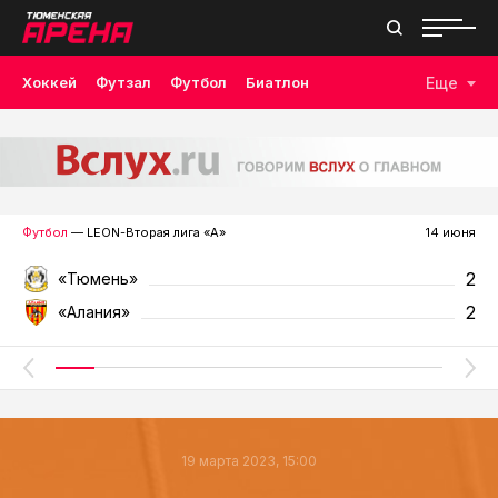
Хоккей
Футзал
Футбол
Биатлон
Еще
Лыжные гонки
Волейбол
Плавание
Дзюдо
Скалолазание
Велоспорт
Бокс
Футбол
— LEON-Вторая лига «А»
14 июня
2
«Тюмень»
2
«Алания»
19 марта 2023, 15:00