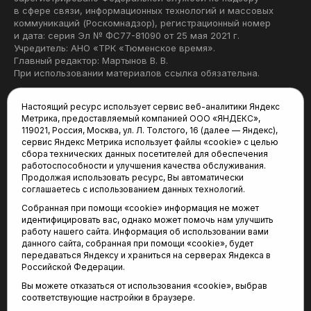
в сфере связи, информационных технологий и массовых
коммуникаций (Роскомнадзор), регистрационный номер
и дата: серия Эл № ФС77-81090 от 25 мая 2021 г.
Учредитель: АНО «ТРК «Тюменское время».
Главный редактор: Мартынов В. В.
При использовании материалов ссылка обязательна.
Политика конфиденциальности
Настоящий ресурс использует сервис веб-аналитики Яндекс
Метрика, предоставляемый компанией ООО «ЯНДЕКС»,
Редакция:
119021, Россия, Москва, ул. Л. Толстого, 16 (далее — Яндекс),
сервис Яндекс Метрика использует файлы «cookie» с целью
625035, Тюмень, пр. Геологоразведчиков, 28А
сбора технических данных посетителей для обеспечения
(3452) 68-22-28
работоспособности и улучшения качества обслуживания.
tum-arena@mail.ru
Продолжая использовать ресурс, Вы автоматически
соглашаетесь с использованием данных технологий.
Отдел продаж:
Собранная при помощи «cookie» информация не может
(3452) 68-89-78
идентифицировать вас, однако может помочь нам улучшить
kotovaev@sibinformburo.ru
работу нашего сайта. Информация об использовании вами
данного сайта, собранная при помощи «cookie», будет
передаваться Яндексу и храниться на серверах Яндекса в
Российской Федерации.
Вы можете отказаться от использования «cookie», выбрав
соответствующие настройки в браузере.