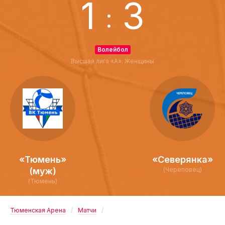
1
3
:
Волейбол
Высшая лига «А». Женщины
«Тюмень»
«Северянка»
(муж)
(Череповец)
(Тюмень)
Тюменская Арена
Матчи