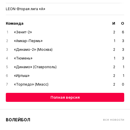
LEON-Вторая лига «А»
Команда
И
О
1
«Зенит-2»
2
6
2
«Амкар-Пермь»
1
3
3
«Динамо-2» (Москва)
2
3
4
«Тюмень»
1
3
5
«Динамо» (Ставрополь)
2
1
6
«Иртыш»
2
1
7
«Торпедо» (Миасс)
2
0
Полная версия
ВОЛЕЙБОЛ
все новости