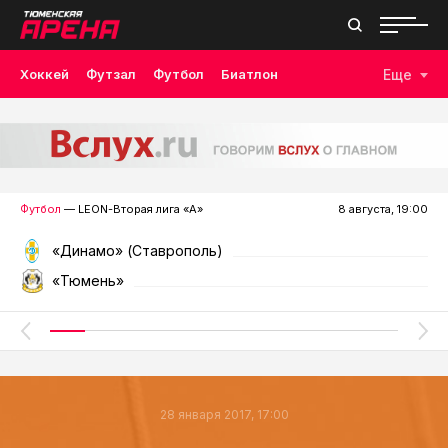
Хоккей
Футзал
Футбол
Биатлон
Еще
Лыжные гонки
Волейбол
Плавание
Дзюдо
Скалолазание
Велоспорт
Бокс
Футбол
— LEON-Вторая лига «А»
8 августа, 19:00
«Динамо» (Ставрополь)
«Тюмень»
28 января 2017, 17:00