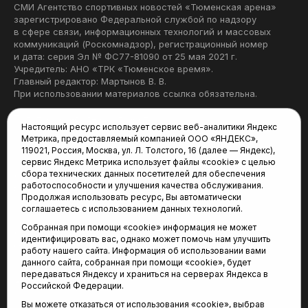
СМИ Агентство спортивных новостей «Тюменская арена»
зарегистрировано Федеральной службой по надзору
в сфере связи, информационных технологий и массовых
коммуникаций (Роскомнадзор), регистрационный номер
и дата: серия Эл № ФС77-81090 от 25 мая 2021 г.
Учредитель: АНО «ТРК «Тюменское время».
Главный редактор: Мартынов В. В.
При использовании материалов ссылка обязательна.
Политика конфиденциальности
Настоящий ресурс использует сервис веб-аналитики Яндекс
Метрика, предоставляемый компанией ООО «ЯНДЕКС»,
Редакция:
119021, Россия, Москва, ул. Л. Толстого, 16 (далее — Яндекс),
сервис Яндекс Метрика использует файлы «cookie» с целью
625035, Тюмень, пр. Геологоразведчиков, 28А
сбора технических данных посетителей для обеспечения
(3452) 68-22-28
работоспособности и улучшения качества обслуживания.
tum-arena@mail.ru
Продолжая использовать ресурс, Вы автоматически
соглашаетесь с использованием данных технологий.
Отдел продаж:
Собранная при помощи «cookie» информация не может
(3452) 68-89-78
идентифицировать вас, однако может помочь нам улучшить
kotovaev@sibinformburo.ru
работу нашего сайта. Информация об использовании вами
данного сайта, собранная при помощи «cookie», будет
передаваться Яндексу и храниться на серверах Яндекса в
Российской Федерации.
Вы можете отказаться от использования «cookie», выбрав