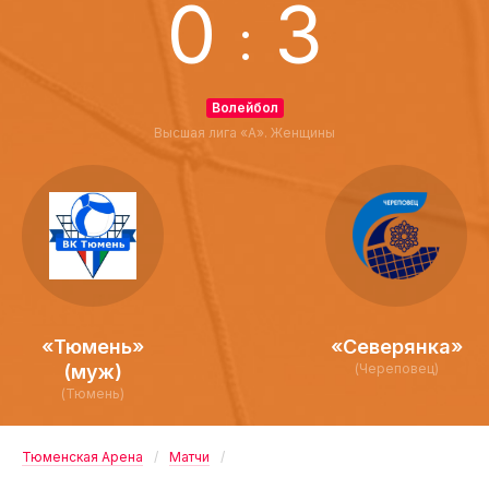
0
3
:
Волейбол
Высшая лига «А». Женщины
«Тюмень»
«Северянка»
(муж)
(Череповец)
(Тюмень)
Тюменская Арена
Матчи