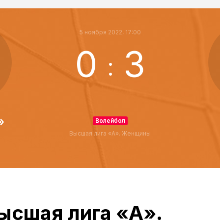
5 ноября 2022, 17:00
0
3
:
»
Волейбол
Высшая лига «А». Женщины
ысшая лига «А».