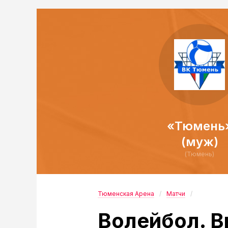
«Тюмень
(муж)
(Тюмень)
Тюменская Арена
Матчи
Волейбол. В