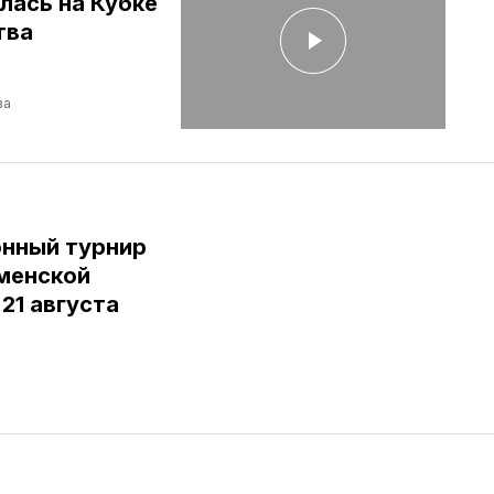
лась на Кубке
тва
ва
нный турнир
юменской
 21 августа