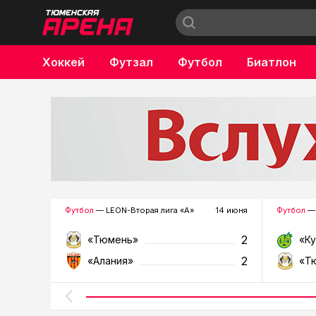
Хоккей
Футзал
Футбол
Биатлон
Бокс
Футбол
— LEON-Вторая лига «А»
14 июня
Футбол
— 
2
«Тюмень»
«К
2
«Алания»
«Т