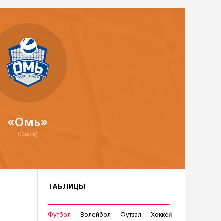
«Омь»
(Омск)
ТАБЛИЦЫ
Футбол
Волейбол
Футзал
Хоккей