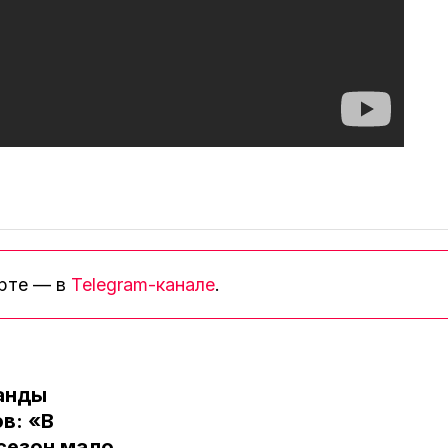
орте — в
Telegram-канале
.
анды
в: «В
сезон мало