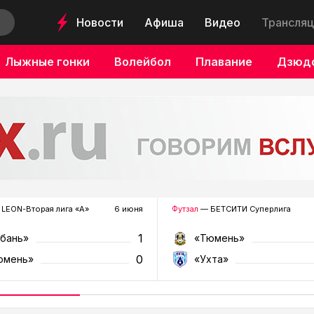
Новости
Афиша
Видео
Трансляц
Лыжные гонки
Волейбол
Плавание
Дзюд
LEON-Вторая лига «А»
6 июня
Футзал
— БЕТСИТИ Суперлига
1
убань»
«Тюмень»
0
юмень»
«Ухта»