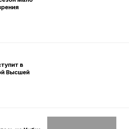
зрения
тупит в
ой Высшей