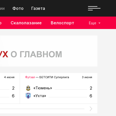
ии
Фото
Газета
о
Скалолазание
Велоспорт
Еще
4 июня
Футзал
— БЕТСИТИ Суперлига
3 июня
Футзал
—
2
2
«Тюмень»
«У
6
6
«Ухта»
«Т