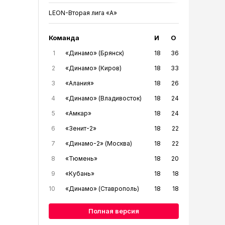
LEON-Вторая лига «А»
Команда
И
О
1
«Динамо» (Брянск)
18
36
2
«Динамо» (Киров)
18
33
3
«Алания»
18
26
4
«Динамо» (Владивосток)
18
24
5
«Амкар»
18
24
6
«Зенит-2»
18
22
7
«Динамо-2» (Москва)
18
22
8
«Тюмень»
18
20
9
«Кубань»
18
18
10
«Динамо» (Ставрополь)
18
18
Полная версия