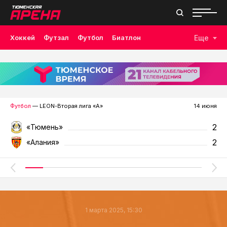
Хоккей
Футзал
Футбол
Биатлон
Еще
Лыжные гонки
Волейбол
Плавание
Дзюдо
Скалолазание
Велоспорт
Бокс
Футбол
— LEON-Вторая лига «А»
14 июня
2
«Тюмень»
2
«Алания»
1 марта 2025, 15:30