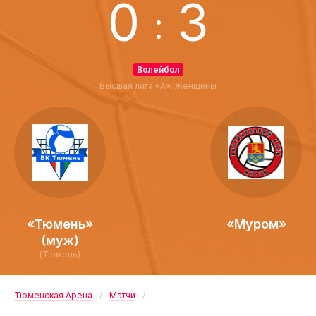
0
3
:
Волейбол
Высшая лига «А». Женщины
«Тюмень»
«Муром»
(муж)
(Тюмень)
Тюменская Арена
Матчи