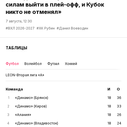
силам выйти в плей-офф, и Кубок
никто не отменял»
7 августа, 12:30
#ВХЛ 2026-2027
#ХК Рубин
#Данил Воеводин
ТАБЛИЦЫ
Футбол
Волейбол
Футзал
Хоккей
LEON-Вторая лига «А»
Команда
И
О
1
«Динамо» (Брянск)
18
36
2
«Динамо» (Киров)
18
33
3
«Алания»
18
26
4
«Динамо» (Владивосток)
18
24