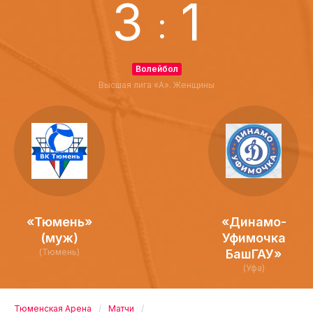
3
1
:
Волейбол
Высшая лига «А». Женщины
«Тюмень»
«Динамо-
(муж)
Уфимочка
(Тюмень)
БашГАУ»
(Уфа)
Тюменская Арена
Матчи