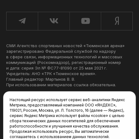
СМИ Агентство спортивных новостей «Тюменская арена»
зарегистрировано Федеральной службой по надзору
в сфере связи, информационных технологий и массовых
коммуникаций (Роскомнадзор), регистрационный номер
и дата: серия Эл № ФС77-81090 от 25 мая 2021 г.
Учредитель: АНО «ТРК «Тюменское время».
Главный редактор: Мартынов В. В.
При использовании материалов ссылка обязательна.
Политика конфиденциальности
Настоящий ресурс использует сервис веб-аналитики Яндекс
Метрика, предоставляемый компанией ООО «ЯНДЕКС»,
Редакция:
119021, Россия, Москва, ул. Л. Толстого, 16 (далее — Яндекс),
сервис Яндекс Метрика использует файлы «cookie» с целью
625035, Тюмень, пр. Геологоразведчиков, 28А
сбора технических данных посетителей для обеспечения
(3452) 68-22-28
работоспособности и улучшения качества обслуживания.
tum-arena@mail.ru
Продолжая использовать ресурс, Вы автоматически
соглашаетесь с использованием данных технологий.
Отдел продаж: