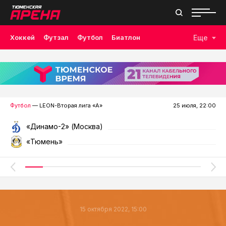
Хоккей
Футзал
Футбол
Биатлон
Еще
Лыжные гонки
Волейбол
Плавание
Дзюдо
Скалолазание
Велоспорт
Бокс
Футбол
— LEON-Вторая лига «А»
25 июля, 22:00
«Динамо-2» (Москва)
«Тюмень»
15 октября 2022, 15:00