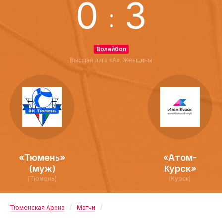
0
3
:
Волейбол
Высшая лига «А». Женщины
«Тюмень»
«Атом-
(муж)
Курск»
(Тюмень)
(Курск)
Тюменская Арена
Матчи