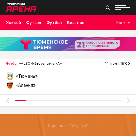
Хоккей
Футзал
Футбол
Биатлон
Еще
Лыжные гонки
Волейбол
Плавание
Дзюдо
Скалолазание
Велоспорт
Бокс
Футбол
— LEON-Вторая лига «А»
14 июня, 18:00
«Тюмень»
«Алания»
11 февраля 2022, 18:30