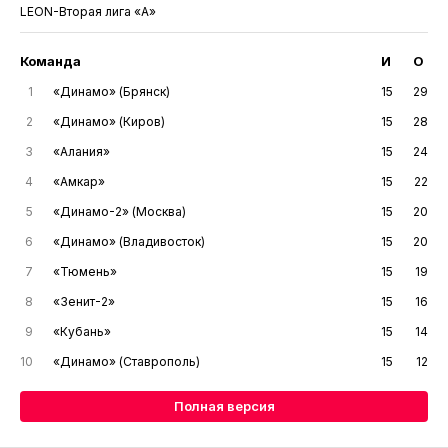
LEON-Вторая лига «А»
Команда
И
О
1
«Динамо» (Брянск)
15
29
2
«Динамо» (Киров)
15
28
3
«Алания»
15
24
4
«Амкар»
15
22
5
«Динамо-2» (Москва)
15
20
6
«Динамо» (Владивосток)
15
20
7
«Тюмень»
15
19
8
«Зенит-2»
15
16
9
«Кубань»
15
14
10
«Динамо» (Ставрополь)
15
12
Полная версия