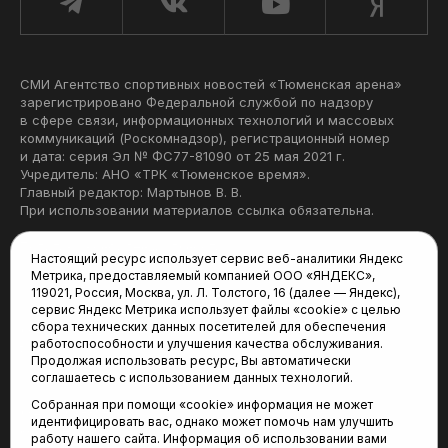
СМИ Агентство спортивных новостей «Тюменская арена»
зарегистрировано Федеральной службой по надзору
в сфере связи, информационных технологий и массовых
коммуникаций (Роскомнадзор), регистрационный номер
и дата: серия Эл № ФС77-81090 от 25 мая 2021 г.
Учредитель: АНО «ТРК «Тюменское время».
Главный редактор: Мартынов В. В.
При использовании материалов ссылка обязательна.
Политика конфиденциальности
Настоящий ресурс использует сервис веб-аналитики Яндекс
Метрика, предоставляемый компанией ООО «ЯНДЕКС»,
Редакция:
119021, Россия, Москва, ул. Л. Толстого, 16 (далее — Яндекс),
сервис Яндекс Метрика использует файлы «cookie» с целью
625035, Тюмень, пр. Геологоразведчиков, 28А
сбора технических данных посетителей для обеспечения
(3452) 68-22-28
работоспособности и улучшения качества обслуживания.
tum-arena@mail.ru
Продолжая использовать ресурс, Вы автоматически
соглашаетесь с использованием данных технологий.
Отдел продаж:
Собранная при помощи «cookie» информация не может
(3452) 68-89-78
идентифицировать вас, однако может помочь нам улучшить
kotovaev@sibinformburo.ru
работу нашего сайта. Информация об использовании вами