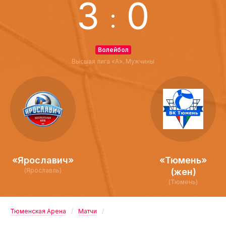
3
0
:
Волейбол
Высшая лига «А». Мужчины
«Ярославич»
«Тюмень»
(Ярославль)
(жен)
(Тюмень)
Тюменская Арена
Матчи