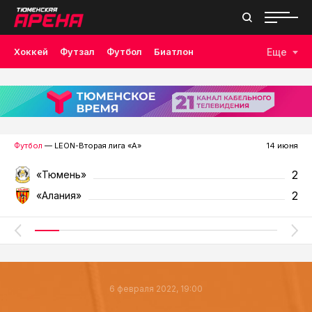
Хоккей
Футзал
Футбол
Биатлон
Еще
Лыжные гонки
Волейбол
Плавание
Дзюдо
Скалолазание
Велоспорт
Бокс
Футбол
— LEON-Вторая лига «А»
14 июня
2
«Тюмень»
2
«Алания»
6 февраля 2022, 19:00