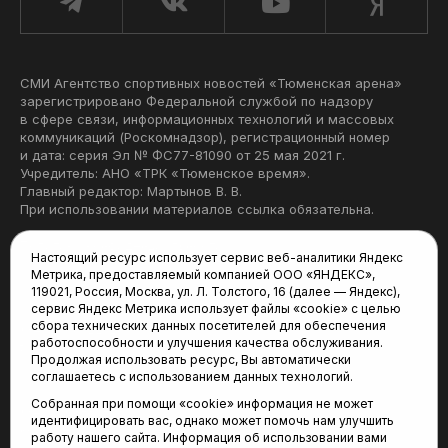
СМИ Агентство спортивных новостей «Тюменская арена»
зарегистрировано Федеральной службой по надзору
в сфере связи, информационных технологий и массовых
коммуникаций (Роскомнадзор), регистрационный номер
и дата: серия Эл № ФС77-81090 от 25 мая 2021 г.
Учредитель: АНО «ТРК «Тюменское время».
Главный редактор: Мартынов В. В.
При использовании материалов ссылка обязательна.
Политика конфиденциальности
Настоящий ресурс использует сервис веб-аналитики Яндекс
Метрика, предоставляемый компанией ООО «ЯНДЕКС»,
Редакция:
119021, Россия, Москва, ул. Л. Толстого, 16 (далее — Яндекс),
сервис Яндекс Метрика использует файлы «cookie» с целью
625035, Тюмень, пр. Геологоразведчиков, 28А
сбора технических данных посетителей для обеспечения
(3452) 68-22-28
работоспособности и улучшения качества обслуживания.
tum-arena@mail.ru
Продолжая использовать ресурс, Вы автоматически
соглашаетесь с использованием данных технологий.
Отдел продаж:
Собранная при помощи «cookie» информация не может
(3452) 68-89-78
идентифицировать вас, однако может помочь нам улучшить
kotovaev@sibinformburo.ru
работу нашего сайта. Информация об использовании вами