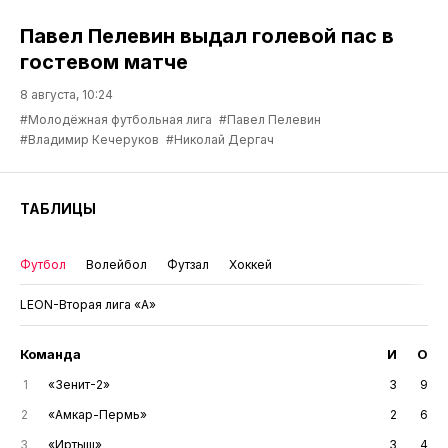
Павел Пелевин выдал голевой пас в
гостевом матче
8 августа, 10:24
#Молодёжная футбольная лига
#Павел Пелевин
#Владимир Кечеруков
#Николай Дергач
ТАБЛИЦЫ
Футбол
Волейбол
Футзал
Хоккей
LEON-Вторая лига «А»
Команда
И
О
1
«Зенит-2»
3
9
2
«Амкар-Пермь»
2
6
3
«Иртыш»
3
4