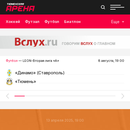
Хоккей
Футзал
Футбол
Биатлон
Еще
Лыжные гонки
Волейбол
Плавание
Дзюдо
Скалолазание
Велоспорт
Бокс
Футбол
— LEON-Вторая лига «А»
8 августа, 19:00
«Динамо» (Ставрополь)
«Тюмень»
13 апреля 2025, 19:00