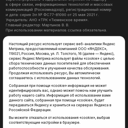
в сфере связи, информационных технологий и массовых
коммуникаций (Роскомнадзор), регистрационный номер
и дата: серия Эл № ФС77-81090 от 25 мая 2021 г.
Учредитель: АНО «ТРК «Тюменское время».
Главный редактор: Мартынов В. В.
При использовании материалов ссылка обязательна.
Политика конфиденциальности
Настоящий ресурс использует сервис веб-аналитики Яндекс
Метрика, предоставляемый компанией ООО «ЯНДЕКС»,
Редакция:
119021, Россия, Москва, ул. Л. Толстого, 16 (далее — Яндекс),
сервис Яндекс Метрика использует файлы «cookie» с целью
625035, Тюмень, пр. Геологоразведчиков, 28А
сбора технических данных посетителей для обеспечения
(3452) 68-22-28
работоспособности и улучшения качества обслуживания.
tum-arena@mail.ru
Продолжая использовать ресурс, Вы автоматически
соглашаетесь с использованием данных технологий.
Отдел продаж:
Собранная при помощи «cookie» информация не может
(3452) 68-89-78
идентифицировать вас, однако может помочь нам улучшить
kotovaev@sibinformburo.ru
работу нашего сайта. Информация об использовании вами
данного сайта, собранная при помощи «cookie», будет
передаваться Яндексу и храниться на серверах Яндекса в
Российской Федерации.
Вы можете отказаться от использования «cookie», выбрав
соответствующие настройки в браузере.