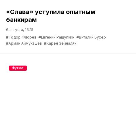
«Слава» уступила опытным
банкирам
6 августа, 13:15
#Тодор Флорев
#Евгений Ращупкин
#Виталий Бухер
#Арман Аймукашев
#Карен Зейналян
Футзал