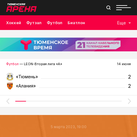
Хоккей
Футзал
Футбол
Биатлон
Еще
Лыжные гонки
Волейбол
Плавание
Дзюдо
Скалолазание
Велоспорт
Бокс
Футбол
— LEON-Вторая лига «А»
14 июня
2
«Тюмень»
2
«Алания»
5 марта 2023, 19:00