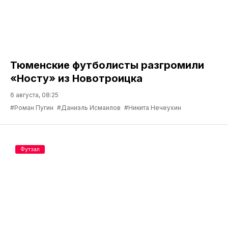
Тюменские футболисты разгромили
«Носту» из Новотроицка
6 августа, 08:25
#Роман Пугин
#Даниэль Исмаилов
#Никита Нечеухин
Футзал