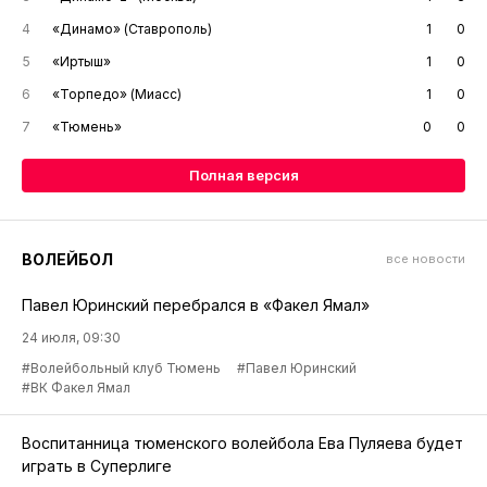
4
«Динамо» (Ставрополь)
1
0
5
«Иртыш»
1
0
6
«Торпедо» (Миасс)
1
0
7
«Тюмень»
0
0
Полная версия
ВОЛЕЙБОЛ
все новости
Павел Юринский перебрался в «Факел Ямал»
24 июля, 09:30
#Волейбольный клуб Тюмень
#Павел Юринский
#ВК Факел Ямал
Воспитанница тюменского волейбола Ева Пуляева будет
играть в Суперлиге