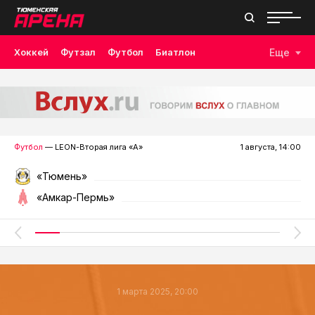
Хоккей
Футзал
Футбол
Биатлон
Еще
Лыжные гонки
Волейбол
Плавание
Дзюдо
Скалолазание
Велоспорт
Бокс
Футбол
— LEON-Вторая лига «А»
1 августа, 14:00
«Тюмень»
«Амкар-Пермь»
1 марта 2025, 20:00