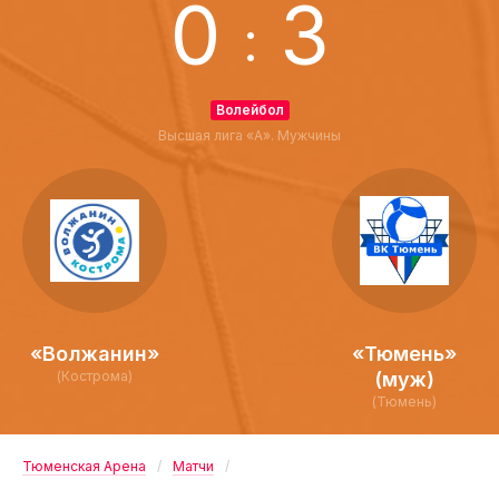
0
3
:
Волейбол
Высшая лига «А». Мужчины
«Волжанин»
«Тюмень»
(Кострома)
(муж)
(Тюмень)
Тюменская Арена
Матчи