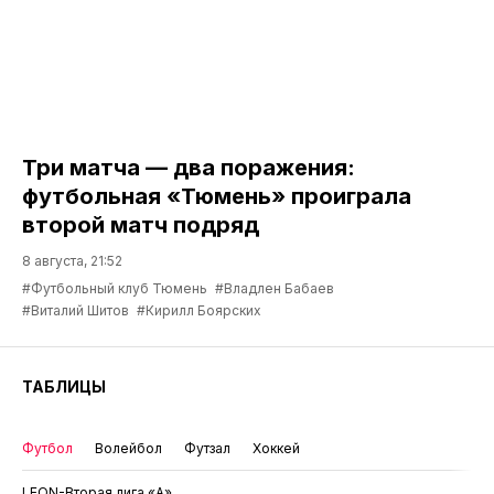
Три матча — два поражения:
футбольная «Тюмень» проиграла
второй матч подряд
8 августа, 21:52
#Футбольный клуб Тюмень
#Владлен Бабаев
#Виталий Шитов
#Кирилл Боярских
ТАБЛИЦЫ
Футбол
Волейбол
Футзал
Хоккей
LEON-Вторая лига «А»