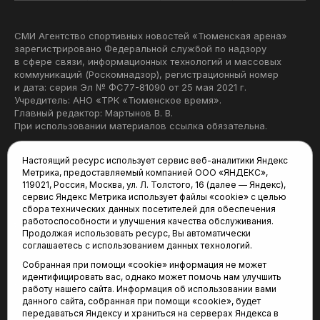
СМИ Агентство спортивных новостей «Тюменская арена»
зарегистрировано Федеральной службой по надзору
в сфере связи, информационных технологий и массовых
коммуникаций (Роскомнадзор), регистрационный номер
и дата: серия Эл № ФС77-81090 от 25 мая 2021 г.
Учредитель: АНО «ТРК «Тюменское время».
Главный редактор: Мартынов В. В.
При использовании материалов ссылка обязательна.
Политика конфиденциальности
Настоящий ресурс использует сервис веб-аналитики Яндекс
Метрика, предоставляемый компанией ООО «ЯНДЕКС»,
Редакция:
119021, Россия, Москва, ул. Л. Толстого, 16 (далее — Яндекс),
сервис Яндекс Метрика использует файлы «cookie» с целью
625035, Тюмень, пр. Геологоразведчиков, 28А
сбора технических данных посетителей для обеспечения
(3452) 68-22-28
работоспособности и улучшения качества обслуживания.
tum-arena@mail.ru
Продолжая использовать ресурс, Вы автоматически
соглашаетесь с использованием данных технологий.
Отдел продаж:
Собранная при помощи «cookie» информация не может
(3452) 68-89-78
идентифицировать вас, однако может помочь нам улучшить
kotovaev@sibinformburo.ru
работу нашего сайта. Информация об использовании вами
данного сайта, собранная при помощи «cookie», будет
передаваться Яндексу и храниться на серверах Яндекса в