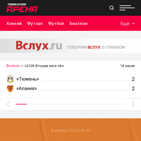
Хоккей
Футзал
Футбол
Биатлон
Еще
Лыжные гонки
Волейбол
Плавание
Дзюдо
Скалолазание
Велоспорт
Бокс
Футбол
— LEON-Вторая лига «А»
14 июня
2
«Тюмень»
2
«Алания»
8 ноября 2020, 16:00