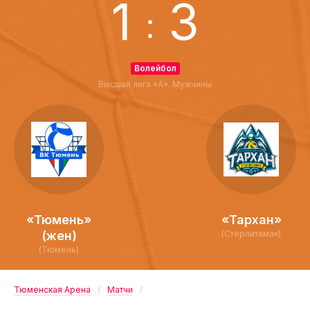
1
3
:
Волейбол
Высшая лига «А». Мужчины
«Тюмень»
«Тархан»
(жен)
(Стерлитамак)
(Тюмень)
Тюменская Арена
Матчи