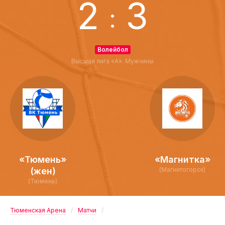
2
3
:
Волейбол
Высшая лига «А». Мужчины
«Тюмень»
«Магнитка»
(жен)
(Магнитогорск)
(Тюмень)
Тюменская Арена
Матчи