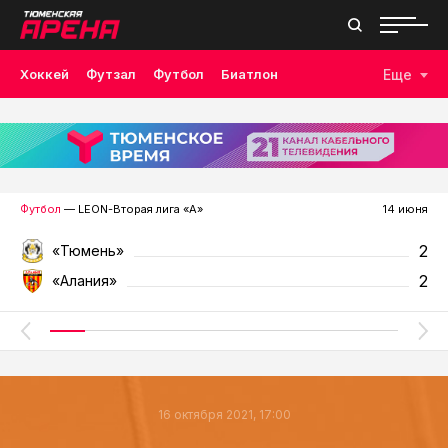
Хоккей
Футзал
Футбол
Биатлон
Еще
Лыжные гонки
Волейбол
Плавание
Дзюдо
Скалолазание
Велоспорт
Бокс
Футбол
— LEON-Вторая лига «А»
14 июня
2
«Тюмень»
2
«Алания»
16 октября 2021, 17:00