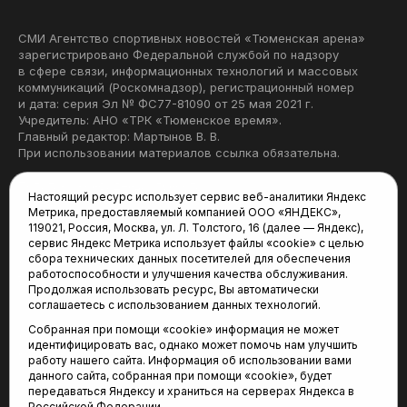
СМИ Агентство спортивных новостей «Тюменская арена»
зарегистрировано Федеральной службой по надзору
в сфере связи, информационных технологий и массовых
коммуникаций (Роскомнадзор), регистрационный номер
и дата: серия Эл № ФС77-81090 от 25 мая 2021 г.
Учредитель: АНО «ТРК «Тюменское время».
Главный редактор: Мартынов В. В.
При использовании материалов ссылка обязательна.
Политика конфиденциальности
Настоящий ресурс использует сервис веб-аналитики Яндекс
Метрика, предоставляемый компанией ООО «ЯНДЕКС»,
Редакция:
119021, Россия, Москва, ул. Л. Толстого, 16 (далее — Яндекс),
сервис Яндекс Метрика использует файлы «cookie» с целью
625035, Тюмень, пр. Геологоразведчиков, 28А
сбора технических данных посетителей для обеспечения
(3452) 68-22-28
работоспособности и улучшения качества обслуживания.
tum-arena@mail.ru
Продолжая использовать ресурс, Вы автоматически
соглашаетесь с использованием данных технологий.
Отдел продаж:
Собранная при помощи «cookie» информация не может
(3452) 68-89-78
идентифицировать вас, однако может помочь нам улучшить
kotovaev@sibinformburo.ru
работу нашего сайта. Информация об использовании вами
данного сайта, собранная при помощи «cookie», будет
передаваться Яндексу и храниться на серверах Яндекса в
Российской Федерации.