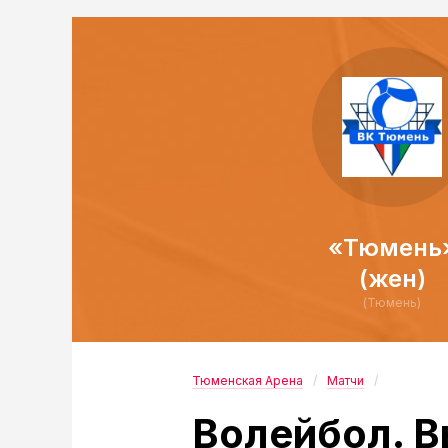
«Тюмень
(жен)
(Тюмень)
Тюменская Арена
Матчи
Волейбол. В