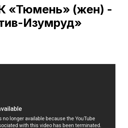
 «Тюмень» (жен) -
тив-Изумруд»