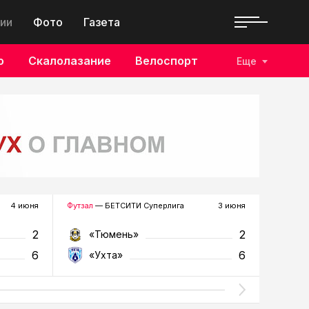
ии
Фото
Газета
о
Скалолазание
Велоспорт
Еще
4 июня
Футзал
— БЕТСИТИ Суперлига
3 июня
Футзал
—
2
2
«Тюмень»
«У
6
6
«Ухта»
«Т