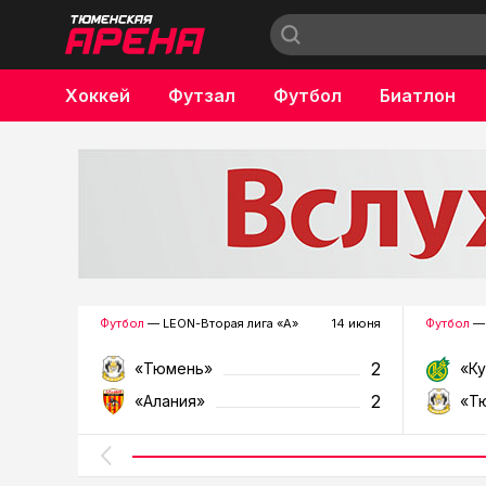
Хоккей
Футзал
Футбол
Биатлон
Бокс
Футбол
— LEON-Вторая лига «А»
14 июня
Футбол
— 
2
«Тюмень»
«К
2
«Алания»
«Т