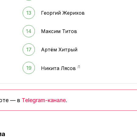
13
Георгий Жерихов
14
Максим Титов
17
Артём Хитрый
Л
19
Никита Лясов
орте — в
Telegram-канале
.
ла