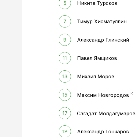
5
Никита Турсков
7
Тимур Хисматуллин
9
Александр Глинский
11
Павел Ямщиков
13
Михаил Моров
К
15
Максим Новгородов
17
Сагадат Молдагумаров
18
Александр Гончаров