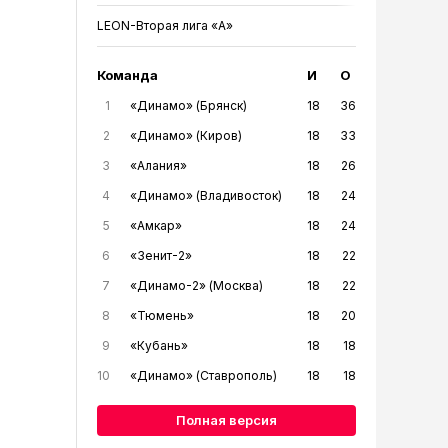
LEON-Вторая лига «А»
Команда
И
О
1
«Динамо» (Брянск)
18
36
2
«Динамо» (Киров)
18
33
3
«Алания»
18
26
4
«Динамо» (Владивосток)
18
24
5
«Амкар»
18
24
6
«Зенит-2»
18
22
7
«Динамо-2» (Москва)
18
22
8
«Тюмень»
18
20
9
«Кубань»
18
18
10
«Динамо» (Ставрополь)
18
18
Полная версия