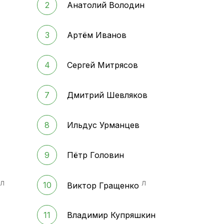
2
Анатолий Володин
3
Артём Иванов
4
Сергей Митрясов
7
Дмитрий Шевляков
8
Ильдус Урманцев
9
Пётр Головин
Л
Л
10
Виктор Гращенко
11
Владимир Купряшкин