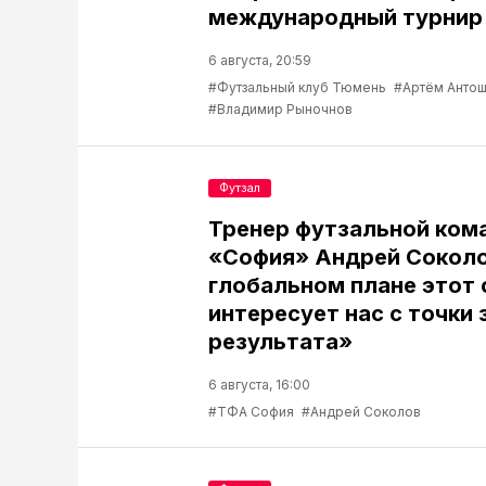
международный турнир 
6 августа, 20:59
#Футзальный клуб Тюмень
#Артём Антош
#Владимир Рыночнов
Футзал
Тренер футзальной ком
«София» Андрей Соколо
глобальном плане этот 
интересует нас с точки 
результата»
6 августа, 16:00
#ТФА София
#Андрей Соколов