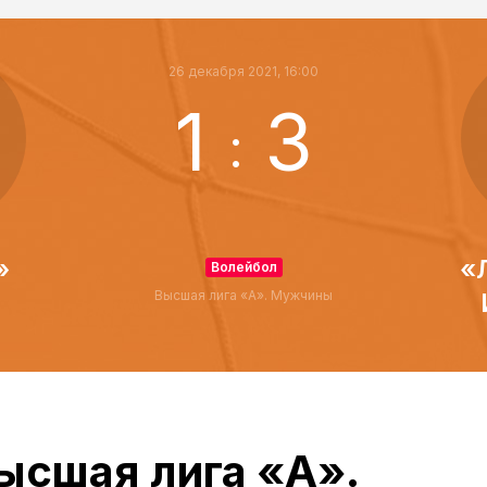
26 декабря 2021, 16:00
1
3
:
»
«
Волейбол
Высшая лига «А». Мужчины
ысшая лига «А».