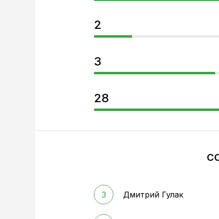
2
3
28
С
3
Дмитрий Гулак