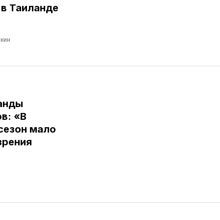
в Таиланде
кин
анды
в: «В
сезон мало
зрения