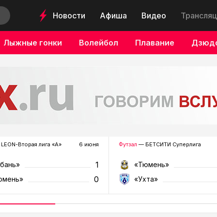
Новости
Афиша
Видео
Трансляц
Лыжные гонки
Волейбол
Плавание
Дзюд
LEON-Вторая лига «А»
6 июня
Футзал
— БЕТСИТИ Суперлига
1
убань»
«Тюмень»
0
юмень»
«Ухта»