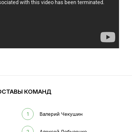
ОСТАВЫ КОМАНД
1
Валерий Чекушин
2
Алексей Лобызенко