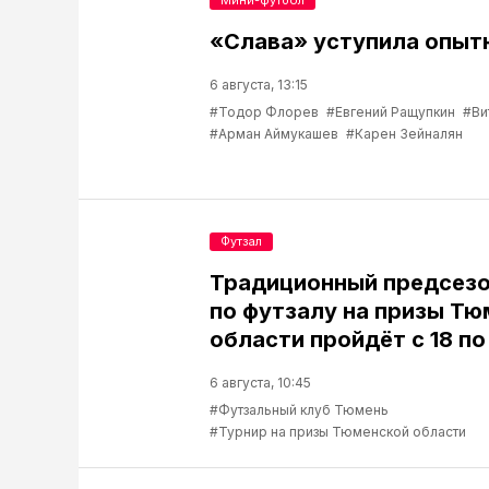
Мини-футбол
«Слава» уступила опыт
6 августа, 13:15
#Тодор Флорев
#Евгений Ращупкин
#Ви
#Арман Аймукашев
#Карен Зейналян
Футзал
Традиционный предсезо
по футзалу на призы Т
области пройдёт с 18 по
6 августа, 10:45
#Футзальный клуб Тюмень
#Турнир на призы Тюменской области