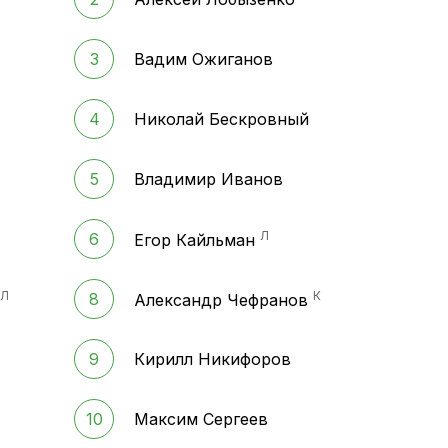
3
Вадим Ожиганов
4
Николай Бескровный
5
Владимир Иванов
Л
6
Егор Кайльман
Л
К
8
Александр Чефранов
9
Кирилл Никифоров
10
Максим Сергеев