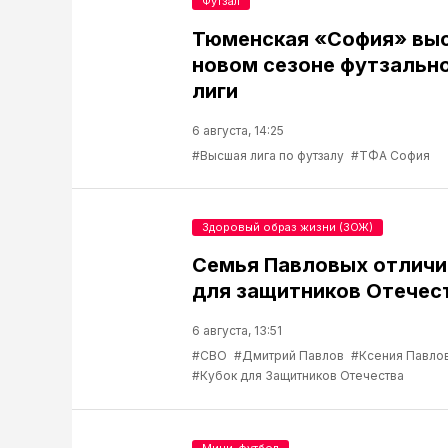
Футзал
Тюменская «София» выс
новом сезоне футзальн
лиги
6 августа, 14:25
#Высшая лига по футзалу
#ТФА София
Здоровый образ жизни (ЗОЖ)
Семья Павловых отличи
для защитников Отечес
6 августа, 13:51
#СВО
#Дмитрий Павлов
#Ксения Павло
#Кубок для Защитников Отечества