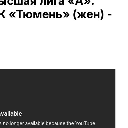
ысшая лига «А».
 «Тюмень» (жен) -