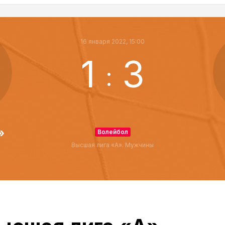
16 января 2022, 15:00
1
3
:
»
Волейбол
Высшая лига «А». Мужчины