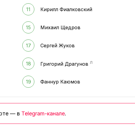
11
Кирилл Фиалковский
15
Михаил Щедров
17
Сергей Жуков
Л
18
Григорий Драгунов
19
Фаннур Каюмов
орте — в
Telegram-канале
.