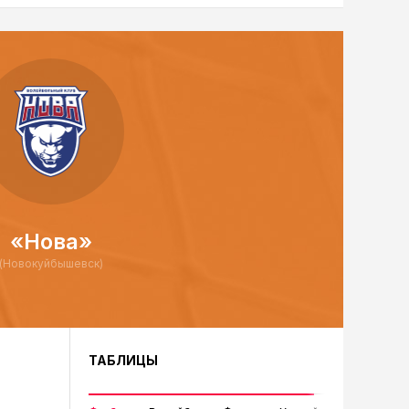
«Нова»
(Новокуйбышевск)
ТАБЛИЦЫ