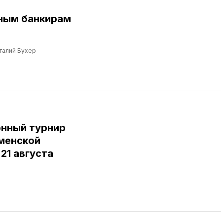
ным банкирам
талий Бухер
нный турнир
юменской
 21 августа