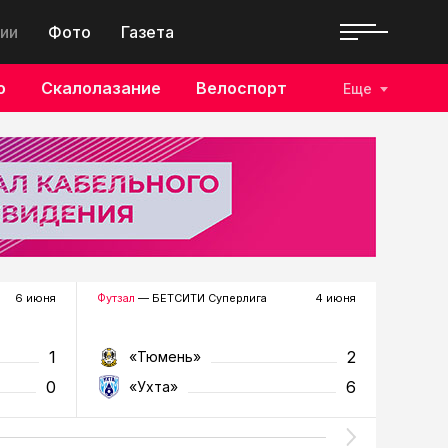
ии
Фото
Газета
о
Скалолазание
Велоспорт
Еще
6 июня
Футзал
— БЕТСИТИ Суперлига
4 июня
Футзал
—
1
2
«Тюмень»
«Т
0
6
«Ухта»
«У