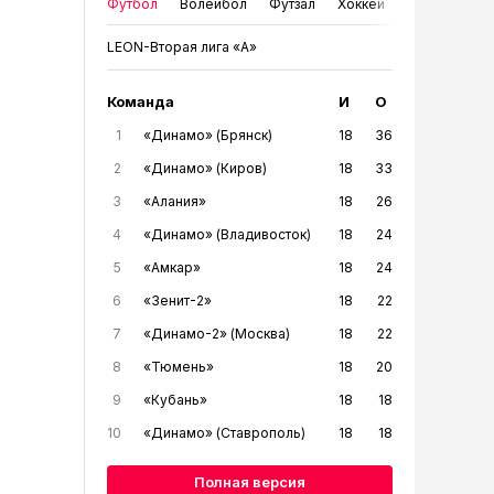
Футбол
Волейбол
Футзал
Хоккей
LEON-Вторая лига «А»
Команда
И
О
1
«Динамо» (Брянск)
18
36
2
«Динамо» (Киров)
18
33
3
«Алания»
18
26
4
«Динамо» (Владивосток)
18
24
5
«Амкар»
18
24
6
«Зенит-2»
18
22
7
«Динамо-2» (Москва)
18
22
8
«Тюмень»
18
20
9
«Кубань»
18
18
10
«Динамо» (Ставрополь)
18
18
Полная версия