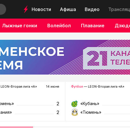
Новости
Афиша
Видео
Трансляц
Лыжные гонки
Волейбол
Плавание
Дзюд
LEON-Вторая лига «А»
14 июня
Футбол
— LEON-Вторая лига «А»
2
юмень»
«Кубань»
2
лания»
«Тюмень»