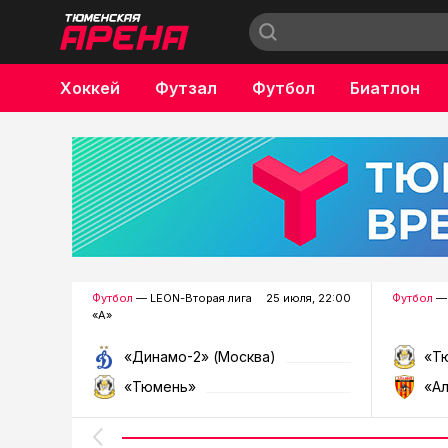
Хоккей
Футзал
Футбол
Биатлон
Бокс
Футбол
— LEON-Вторая лига
25 июля, 22:00
Футбол
— 
«А»
«Динамо-2» (Москва)
«Т
«Тюмень»
«А