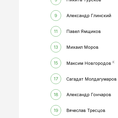
9
Александр Глинский
11
Павел Ямщиков
13
Михаил Моров
К
15
Максим Новгородов
17
Сагадат Молдагумаров
18
Александр Гончаров
19
Вячеслав Тресцов