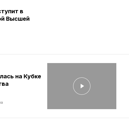
тупит в
ой Высшей
лась на Кубке
тва
ва