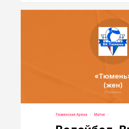
«Тюмень
(жен)
(Тюмень)
Тюменская Арена
Матчи