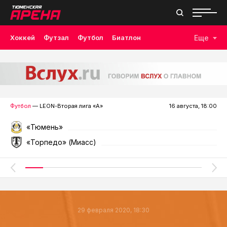
Хоккей
Футзал
Футбол
Биатлон
Еще
Лыжные гонки
Волейбол
Плавание
Дзюдо
Скалолазание
Велоспорт
Бокс
Футбол
— LEON-Вторая лига «А»
16 августа, 18:00
«Тюмень»
«Торпедо» (Миасс)
29 февраля 2020, 18:30