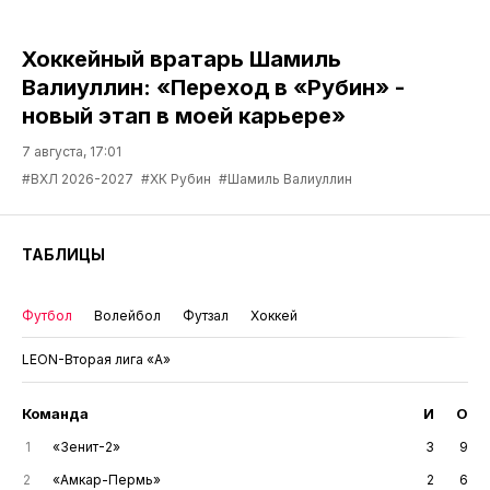
Хоккейный вратарь Шамиль
Валиуллин: «Переход в «Рубин» -
новый этап в моей карьере»
7 августа, 17:01
#ВХЛ 2026-2027
#ХК Рубин
#Шамиль Валиуллин
ТАБЛИЦЫ
Футбол
Волейбол
Футзал
Хоккей
LEON-Вторая лига «А»
Команда
И
О
1
«Зенит-2»
3
9
2
«Амкар-Пермь»
2
6