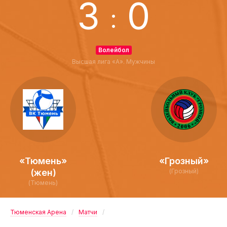
3
0
:
Волейбол
Высшая лига «А». Мужчины
«Тюмень»
«Грозный»
(жен)
(Грозный)
(Тюмень)
Тюменская Арена
Матчи