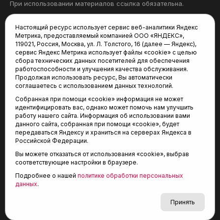
При использовании материалов ссылка обязательна.
Политика конфиденциальности
Настоящий ресурс использует сервис веб-аналитики Яндекс
Метрика, предоставляемый компанией ООО «ЯНДЕКС»,
Редакция:
119021, Россия, Москва, ул. Л. Толстого, 16 (далее — Яндекс),
сервис Яндекс Метрика использует файлы «cookie» с целью
625035, Тюмень, пр. Геологоразведчиков, 28А
сбора технических данных посетителей для обеспечения
(3452) 68-22-28
работоспособности и улучшения качества обслуживания.
tum-arena@mail.ru
Продолжая использовать ресурс, Вы автоматически
соглашаетесь с использованием данных технологий.
Отдел продаж:
Собранная при помощи «cookie» информация не может
(3452) 68-89-78
идентифицировать вас, однако может помочь нам улучшить
kotovaev@sibinformburo.ru
работу нашего сайта. Информация об использовании вами
данного сайта, собранная при помощи «cookie», будет
передаваться Яндексу и храниться на серверах Яндекса в
Российской Федерации.
Вы можете отказаться от использования «cookie», выбрав
соответствующие настройки в браузере.
Подробнее о нашей
политике обработки персональных
© 2001-2026 Агентство спортивных новостей
данных
.
6+
«Тюменская арена»
Карта сайта
Принять