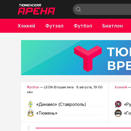
Хоккей
Футзал
Футбол
Биатлон
Бокс
Футбол
— LEON-Вторая лига
8 августа, 19:00
Хоккей
—
«А»
«Динамо» (Ставрополь)
«Р
«Тюмень»
«Г