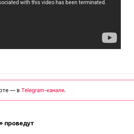
орте — в
Telegram-канале
.
» проведут