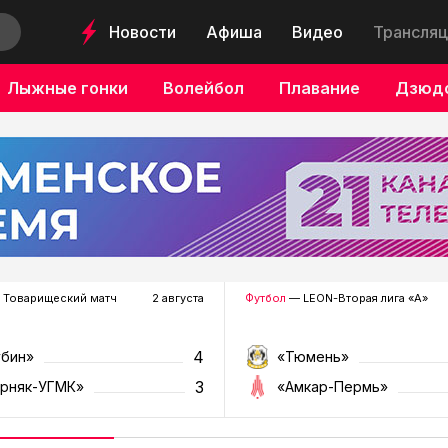
Новости
Афиша
Видео
Трансляц
Лыжные гонки
Волейбол
Плавание
Дзюд
 Товарищеский матч
2 августа
Футбол
— LEON-Вторая лига «А»
4
убин»
«Тюмень»
3
орняк-УГМК»
«Амкар-Пермь»