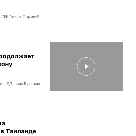
#ФК Амкар-Пермь-2
продолжает
зону
ев
#Даниил Букаткин
ла
в Таиланде