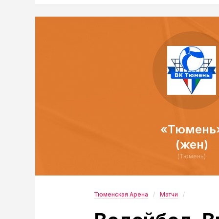
«Тюмень
(жен)
(Тюмень)
Тюменская Арена
Матчи