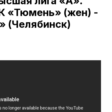
ысшая лига «А».
 «Тюмень» (жен) -
» (Челябинск)