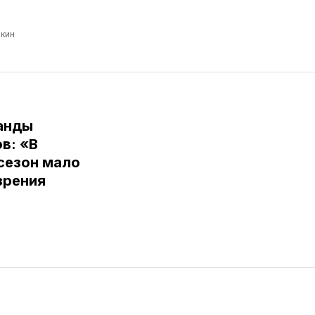
кин
анды
в: «В
сезон мало
зрения