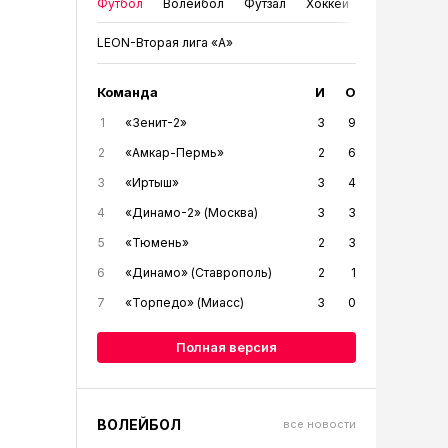
Футбол
Волейбол
Футзал
Хоккей
LEON-Вторая лига «А»
Команда
И
О
1
«Зенит-2»
3
9
2
«Амкар-Пермь»
2
6
3
«Иртыш»
3
4
4
«Динамо-2» (Москва)
3
3
5
«Тюмень»
2
3
6
«Динамо» (Ставрополь)
2
1
7
«Торпедо» (Миасс)
3
0
Полная версия
ВОЛЕЙБОЛ
все новости