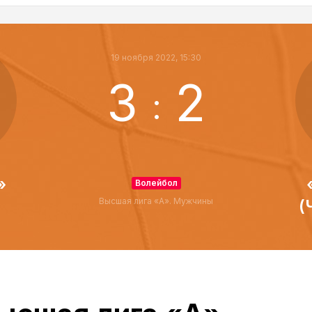
19 ноября 2022, 15:30
3
2
:
»
Волейбол
Высшая лига «А». Мужчины
(