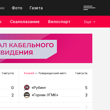
ии
Фото
Газета
о
Скалолазание
Велоспорт
Еще
1 августа
Хоккей
— Товарищеский матч
1 августа
Футбол
—
0
5
«Рубин»
«Д
2
3
«Горняк-УГМК»
«Т