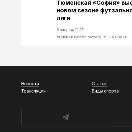
Тюменская «София» выс
новом сезоне футзальн
лиги
6 августа, 14:25
#Высшая лига по футзалу
#ТФА София
Новости
Статьи
Трансляции
Виды спорта