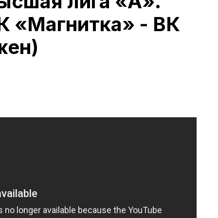
ысшая лига «А».
 «Магнитка» - ВК
жен)