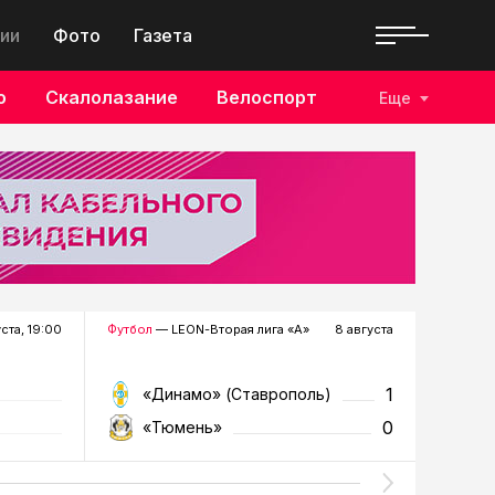
ии
Фото
Газета
о
Скалолазание
Велоспорт
Еще
уста, 19:00
Футбол
— LEON-Вторая лига «А»
8 августа
Хоккей
—
1
«Динамо» (Ставрополь)
«Р
0
«Тюмень»
«Г