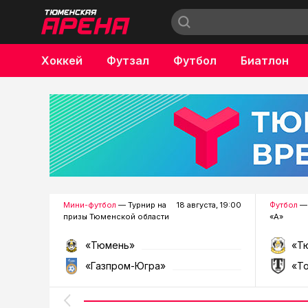
Хоккей
Футзал
Футбол
Биатлон
Бокс
Мини-футбол
— Турнир на
18 августа, 19:00
Футбол
— 
призы Тюменской области
«А»
«Тюмень»
«Т
«Газпром-Югра»
«Т