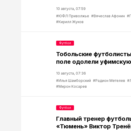
10 августа, 07:59
#ЮФЛ Приволжье
#Вячеслав Афонин
#
#Кирилл Жуков
Футбол
Тобольские футболисты
поле одолели уфимскую
10 августа, 07:36
#Илья Шамборский
#Радион Метелев
#
#Мирон Косарев
Футбол
Главный тренер футбол
«Тюмень» Виктор Тренё