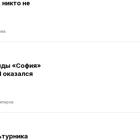
 никто не
нёв
нды «София»
Я оказался
кперов
ьтурника