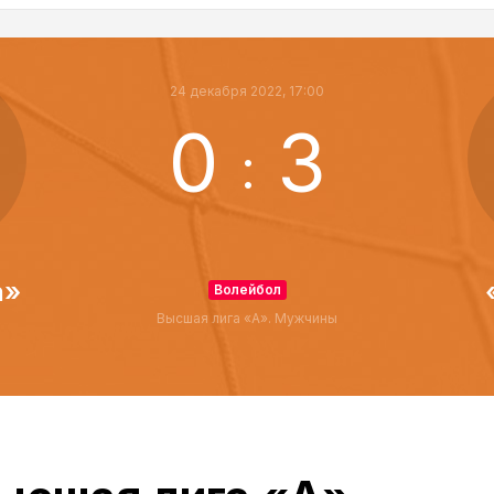
24 декабря 2022, 17:00
0
3
:
а»
Волейбол
Высшая лига «А». Мужчины