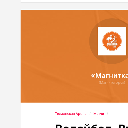
«Магнитк
(Магнитогорск)
Тюменская Арена
Матчи