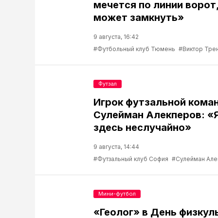
мечется по линии ворот,
может замкнуть»
9 августа, 16:42
#Футбольный клуб Тюмень
#Виктор Тре
Футзал
Игрок футзальной кома
Сулейман Алекперов: «
здесь неслучайно»
9 августа, 14:44
#Футзальный клуб София
#Сулейман Але
Мини-футбол
«Геолог» в День физкул