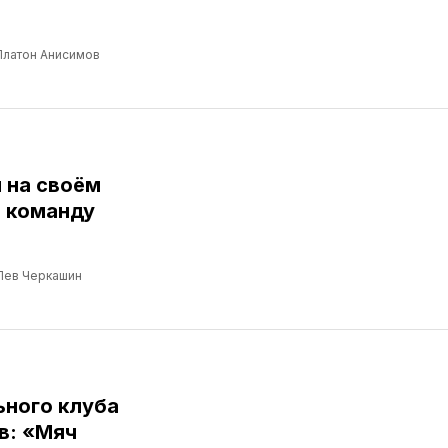
Платон Анисимов
 на своём
 команду
Лев Черкашин
ьного клуба
в: «Мяч