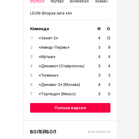
Футбол
Футзал
Волейбол
Хоккей
LEON-Вторая лига «А»
Команда
И
О
1
«Зенит-2»
4
12
2
«Амкар-Пермь»
3
9
3
«Иртыш»
4
4
4
«Динамо» (Ставрополь)
3
4
5
«Тюмень»
3
3
6
«Динамо-2» (Москва)
4
3
7
«Торпедо» (Миасс)
3
0
Полная версия
ВОЛЕЙБОЛ
все новости