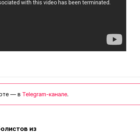
орте — в
Telegram-канале
.
олистов из