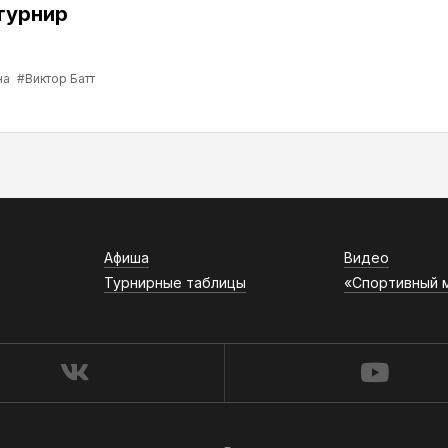
турнир
на
#Виктор Батт
Афиша
Видео
Турнирные таблицы
«Спортивный 