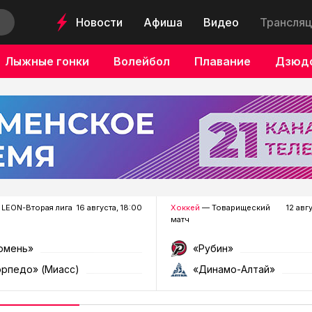
Новости
Афиша
Видео
Трансляц
Лыжные гонки
Волейбол
Плавание
Дзюд
LEON-Вторая лига
16 августа, 18:00
Хоккей
— Товарищеский
12 авг
матч
юмень»
«Рубин»
орпедо» (Миасс)
«Динамо-Алтай»