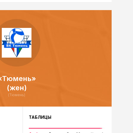
«Тюмень»
(жен)
(Тюмень)
ТАБЛИЦЫ