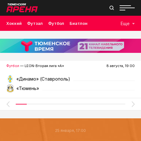
Хоккей
Футзал
Футбол
Биатлон
Еще
Лыжные гонки
Волейбол
Плавание
Дзюдо
Скалолазание
Велоспорт
Бокс
Футбол
— LEON-Вторая лига «А»
8 августа, 19:00
«Динамо» (Ставрополь)
«Тюмень»
25 января, 17:00