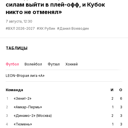
силам выйти в плей-офф, и Кубок
никто не отменял»
7 августа, 12:30
#ВХЛ 2026-2027
#ХК Рубин
#Данил Воеводин
ТАБЛИЦЫ
Футбол
Волейбол
Футзал
Хоккей
LEON-Вторая лига «А»
Команда
И
О
1
«Зенит-2»
2
6
2
«Амкар-Пермь»
1
3
3
«Динамо-2» (Москва)
2
3
4
«Тюмень»
1
3