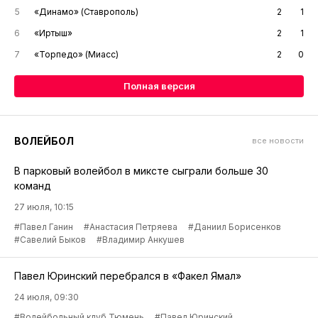
5
«Динамо» (Ставрополь)
2
1
6
«Иртыш»
2
1
7
«Торпедо» (Миасс)
2
0
Полная версия
ВОЛЕЙБОЛ
все новости
В парковый волейбол в миксте сыграли больше 30
команд
27 июля, 10:15
#Павел Ганин
#Анастасия Петряева
#Даниил Борисенков
#Савелий Быков
#Владимир Анкушев
Павел Юринский перебрался в «Факел Ямал»
24 июля, 09:30
#Волейбольный клуб Тюмень
#Павел Юринский