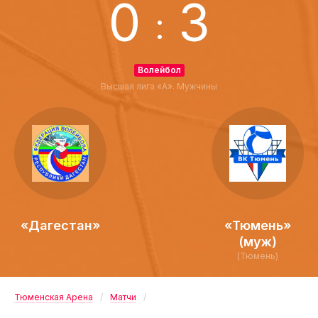
0
3
:
Волейбол
Высшая лига «А». Мужчины
«Дагестан»
«Тюмень»
(муж)
(Тюмень)
Тюменская Арена
Матчи