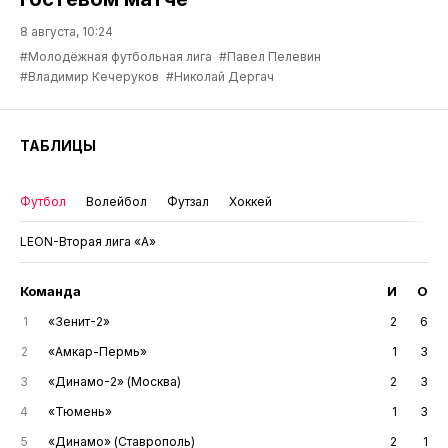
8 августа, 10:24
#Молодёжная футбольная лига
#Павел Пелевин
#Владимир Кечеруков
#Николай Дергач
ТАБЛИЦЫ
Футбол
Волейбол
Футзал
Хоккей
LEON-Вторая лига «А»
Команда
И
О
1
«Зенит-2»
2
6
2
«Амкар-Пермь»
1
3
3
«Динамо-2» (Москва)
2
3
4
«Тюмень»
1
3
5
«Динамо» (Ставрополь)
2
1