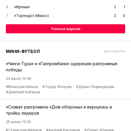
6
«Иртыш»
2
1
7
«Торпедо» (Миасс)
2
0
Полная версия
МИНИ-ФУТБОЛ
все новости
«Чинги-Тура» и «Газпромбанк» одержали разгромные
победы
24 июля, 12:46
#Вячеслав Менов
#Тодор Флорев
#Денис Редикульцев
#Дмитрий Бабанов
«Слава» разгромила «Дом обороны» и вернулась в
тройку лидеров
25 июня, 13:45
#Станислав Мешков
#Андрей Кардаков
#Денис Абышев