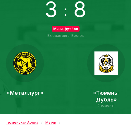
3
8
:
Мини-футбол
Высшая лига. Восток
«Металлург»
«Тюмень-
Дубль»
(Тюмень)
Тюменская Арена
Матчи