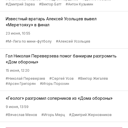
#Дмитрий Зарва
#Виктор Батт
#Антон Кузьмин
Известный вратарь Алексей Усольцев вывел
«Меретояху» в финал
23 июня, 10:55
#М-Лига по мини-футболу
#Алексей Усольцев
Гол Николая Переверзева помог банкирам разгромить
«Дом обороны»
15 июня, 12:20
#Николай Переверзев
#Сергей Усов
#Виктор Жигалёв
#Арсен Григорян
#Игорь Порохин
«Геолог» разгромил соперников из «Дома обороны»
9 июня, 13:59
#Вячеслав Менов
#Игорь Мерц
#Дмитрий Жерновников