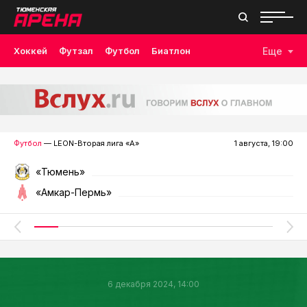
Хоккей
Футзал
Футбол
Биатлон
Еще
Лыжные гонки
Волейбол
Плавание
Дзюдо
Скалолазание
Велоспорт
Бокс
Футбол
— LEON-Вторая лига «А»
1 августа, 19:00
«Тюмень»
«Амкар-Пермь»
6 декабря 2024, 14:00