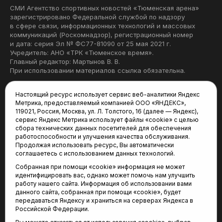
СМИ Агентство спортивных новостей «Тюменская арена»
зарегистрировано Федеральной службой по надзору
в сфере связи, информационных технологий и массовых
коммуникаций (Роскомнадзор), регистрационный номер
и дата: серия Эл № ФС77-81090 от 25 мая 2021 г.
Учредитель: АНО «ТРК «Тюменское время».
Главный редактор: Мартынов В. В.
При использовании материалов ссылка обязательна.
Политика конфиденциальности
Настоящий ресурс использует сервис веб-аналитики Яндекс
Метрика, предоставляемый компанией ООО «ЯНДЕКС»,
Редакция:
119021, Россия, Москва, ул. Л. Толстого, 16 (далее — Яндекс),
сервис Яндекс Метрика использует файлы «cookie» с целью
625035, Тюмень, пр. Геологоразведчиков, 28А
сбора технических данных посетителей для обеспечения
(3452) 68-22-28
работоспособности и улучшения качества обслуживания.
tum-arena@mail.ru
Продолжая использовать ресурс, Вы автоматически
соглашаетесь с использованием данных технологий.
Отдел продаж:
Собранная при помощи «cookie» информация не может
(3452) 68-89-78
идентифицировать вас, однако может помочь нам улучшить
kotovaev@sibinformburo.ru
работу нашего сайта. Информация об использовании вами
данного сайта, собранная при помощи «cookie», будет
передаваться Яндексу и храниться на серверах Яндекса в
Российской Федерации.