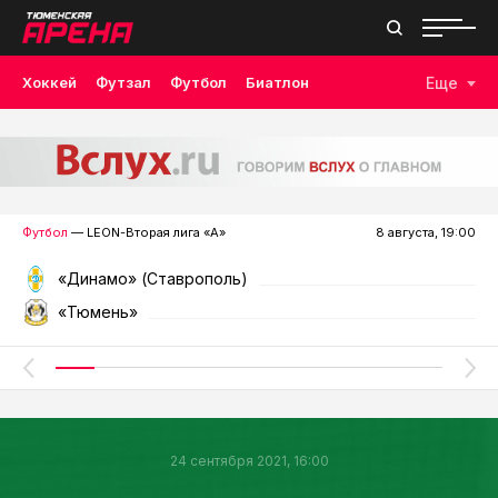
Хоккей
Футзал
Футбол
Биатлон
Еще
Лыжные гонки
Волейбол
Плавание
Дзюдо
Скалолазание
Велоспорт
Бокс
Футбол
— LEON-Вторая лига «А»
8 августа, 19:00
«Динамо» (Ставрополь)
«Тюмень»
24 сентября 2021, 16:00