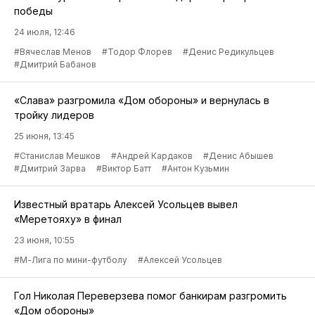
победы
24 июля, 12:46
#Вячеслав Менов
#Тодор Флорев
#Денис Редикульцев
#Дмитрий Бабанов
«Слава» разгромила «Дом обороны» и вернулась в
тройку лидеров
25 июня, 13:45
#Станислав Мешков
#Андрей Кардаков
#Денис Абышев
#Дмитрий Зарва
#Виктор Батт
#Антон Кузьмин
Известный вратарь Алексей Усольцев вывел
«Меретояху» в финал
23 июня, 10:55
#М-Лига по мини-футболу
#Алексей Усольцев
Гол Николая Переверзева помог банкирам разгромить
«Дом обороны»