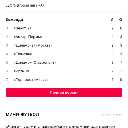
LEON-Вторая лига «А»
Команда
И
О
1
«Зенит-2»
2
6
2
«Амкар-Пермь»
1
3
3
«Динамо-2» (Москва)
2
3
4
«Тюмень»
1
3
5
«Динамо» (Ставрополь)
2
1
6
«Иртыш»
2
1
7
«Торпедо» (Миасс)
2
0
Полная версия
МИНИ-ФУТБОЛ
все новости
«Чинги-Тура» и «Газпромбанк» одержали разгромные