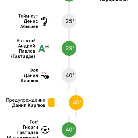
Тайм-аут
25'
Денис
Абышев
Автогол!
Андрей
29'
Павлов
(Гавтадзе)
Фол
40'
Данил
Карпюк
Предупреждение
40'
Данил Карпюк
Гол!
Гиорги
40'
Гавтадзе
(Владимиров)