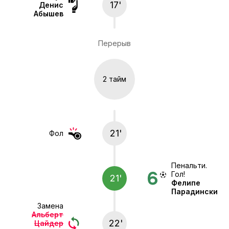
17'
Денис
Абышев
Перерыв
2 тайм
21'
Фол
Пенальти.
Гол!
21'
Фелипе
Парадински
Замена
Альберт
22'
Цайдер