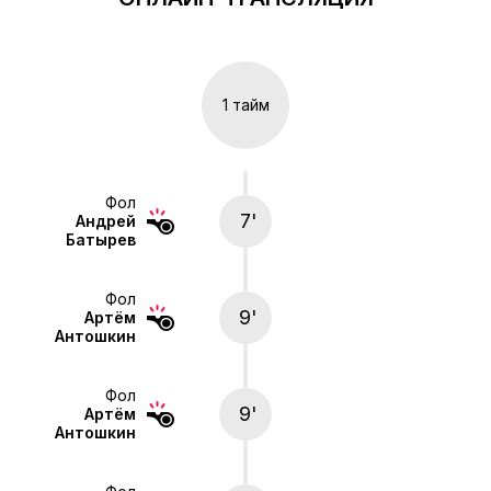
1 тайм
Фол
7'
Андрей
Батырев
Фол
9'
Артём
Антошкин
Фол
9'
Артём
Антошкин