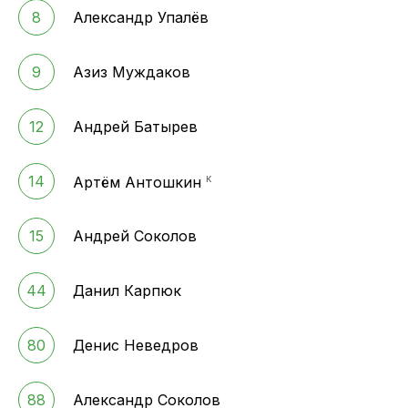
8
Александр Упалёв
9
Азиз Муждаков
12
Андрей Батырев
к
14
Артём Антошкин
15
Андрей Соколов
44
Данил Карпюк
80
Денис Неведров
88
Александр Соколов