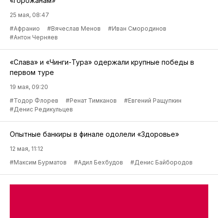
«горожанам»
25 мая, 08:47
#Афранио
#Вячеслав Менов
#Иван Смородинов
#Антон Черняев
«Слава» и «Чинги-Тура» одержали крупные победы в
первом туре
19 мая, 09:20
#Тодор Флорев
#Ренат Тимканов
#Евгений Ращупкин
#Денис Редикульцев
Опытные банкиры в финале одолели «Здоровье»
12 мая, 11:12
#Максим Бурматов
#Адил Бехбудов
#Денис Байбородов