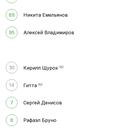
89
Никита Емельянов
95
Алексей Владимиров
вр
30
Кирилл Щурок
вр
14
Гитта
7
Сергей Денисов
8
Рафаэл Бруно