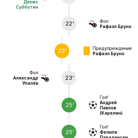
Денис
Субботин
Фол
22'
Рафаэл Бруно
Предупреждение
22'
Рафаэл Бруно
Фол
23'
Александр
Упалёв
Гол!
Андрей
25'
Павлов
(Карелин)
Гол!
25'
Фелипе
Парадински