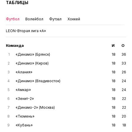
ТАБЛИЦЫ
Футбол
Волейбол
Футзал
Хоккей
LEON-Вторая лига «А»
Команда
И
О
1
«Динамо» (Брянск)
18
36
2
«Динамо» (Киров)
18
33
3
«Алания»
18
26
4
«Динамо» (Владивосток)
18
24
5
«Амкар»
18
24
6
«Зенит-2»
18
22
7
«Динамо-2» (Москва)
18
22
8
«Тюмень»
18
20
9
«Кубань»
18
18