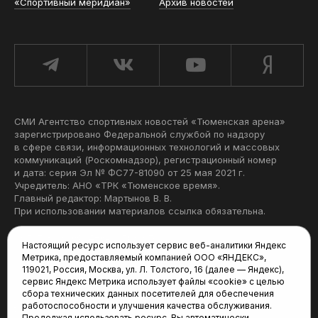
«Спортивный меридиан»
Архив новостей
СМИ Агентство спортивных новостей «Тюменская арена»
зарегистрировано Федеральной службой по надзору
в сфере связи, информационных технологий и массовых
коммуникаций (Роскомнадзор), регистрационный номер
и дата: серия Эл № ФС77-81090 от 25 мая 2021 г.
Учредитель: АНО «ТРК «Тюменское время».
Главный редактор: Мартынов В. В.
При использовании материалов ссылка обязательна.
Политика конфиденциальности
Настоящий ресурс использует сервис веб-аналитики Яндекс
Метрика, предоставляемый компанией ООО «ЯНДЕКС»,
Редакция:
119021, Россия, Москва, ул. Л. Толстого, 16 (далее — Яндекс),
сервис Яндекс Метрика использует файлы «cookie» с целью
625035, Тюмень, пр. Геологоразведчиков, 28А
сбора технических данных посетителей для обеспечения
(3452) 68-22-28
работоспособности и улучшения качества обслуживания.
tum-arena@mail.ru
Продолжая использовать ресурс, Вы автоматически