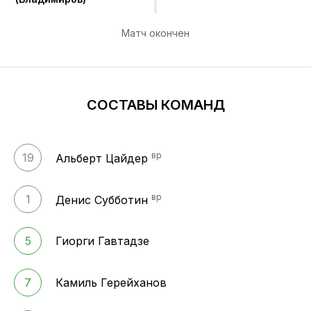
Матч окончен
СОСТАВЫ КОМАНД
вр
19
Альберт Цайдер
вр
1
Денис Субботин
5
Гиорги Гавтадзе
7
Камиль Герейханов