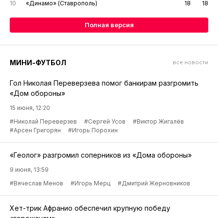
10
«Динамо» (Ставрополь)
18
18
Полная версия
МИНИ-ФУТБОЛ
все новости
Гол Николая Переверзева помог банкирам разгромить
«Дом обороны»
15 июня, 12:20
#Николай Переверзев
#Сергей Усов
#Виктор Жигалёв
#Арсен Григорян
#Игорь Порохин
«Геолог» разгромил соперников из «Дома обороны»
9 июня, 13:59
#Вячеслав Менов
#Игорь Мерц
#Дмитрий Жерновников
Хет-трик Афранио обеспечил крупную победу