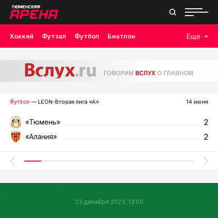
Хоккей
Футзал
Футбол
Биатлон
Еще
Лыжные гонки
Волейбол
Плавание
Дзюдо
Скалолазание
Велоспорт
Бокс
Футбол
— LEON-Вторая лига «А»
14 июня
2
«Тюмень»
2
«Алания»
23 декабря 2023, 13:00