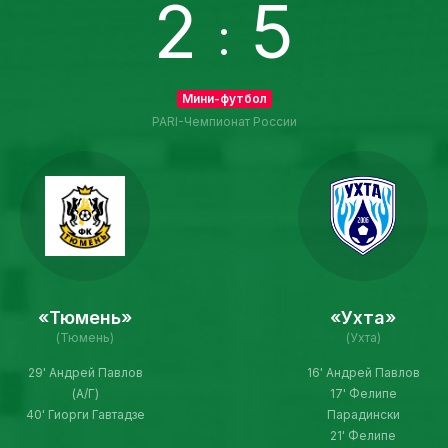
2
5
:
Мини-футбол
PARI-Чемпионат России
«Тюмень»
«Ухта»
(Тюмень)
(Ухта)
29' Андрей Павлов
16' Андрей Павлов
(А/Г)
17' Фелипе
40' Гиорги Гавтадзе
Парадински
21' Фелипе