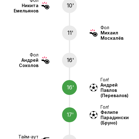
Фол
10'
Никита
Емельянов
Фол
11'
Михаил
Москалёв
Фол
16'
Андрей
Соколов
Гол!
Андрей
16'
Павлов
(Перевалов)
Гол!
Фелипе
17'
Парадински
(Бруно)
Тайм-аут