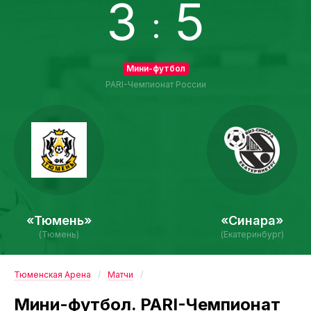
3
5
:
Мини-футбол
PARI-Чемпионат России
«Тюмень»
«Синара»
(Тюмень)
(Екатеринбург)
Тюменская Арена
Матчи
Мини-футбол. PARI-Чемпионат