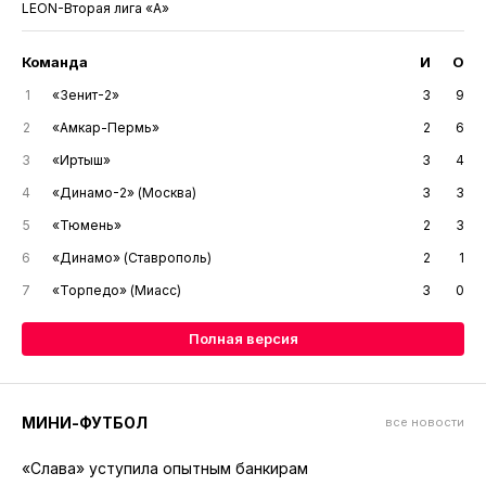
LEON-Вторая лига «А»
Команда
И
О
1
«Зенит-2»
3
9
2
«Амкар-Пермь»
2
6
3
«Иртыш»
3
4
4
«Динамо-2» (Москва)
3
3
5
«Тюмень»
2
3
6
«Динамо» (Ставрополь)
2
1
7
«Торпедо» (Миасс)
3
0
Полная версия
МИНИ-ФУТБОЛ
все новости
«Слава» уступила опытным банкирам