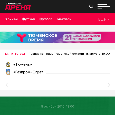
Хоккей
Футзал
Футбол
Биатлон
Еще
Лыжные гонки
Волейбол
Плавание
Дзюдо
Скалолазание
Велоспорт
Бокс
Мини-футбол
— Турнир на призы Тюменской области
18 августа, 19:00
«Тюмень»
«Газпром-Югра»
8 октября 2016, 13:00