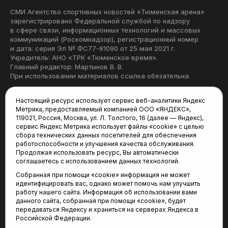
СМИ Агентство спортивных новостей «Тюменская арена»
зарегистрировано Федеральной службой по надзору
в сфере связи, информационных технологий и массовых
коммуникаций (Роскомнадзор), регистрационный номер
и дата: серия Эл № ФС77-81090 от 25 мая 2021 г.
Учредитель: АНО «ТРК «Тюменское время».
Главный редактор: Мартынов В. В.
При использовании материалов ссылка обязательна.
Политика конфиденциальности
Настоящий ресурс использует сервис веб-аналитики Яндекс
Метрика, предоставляемый компанией ООО «ЯНДЕКС»,
Редакция:
119021, Россия, Москва, ул. Л. Толстого, 16 (далее — Яндекс),
сервис Яндекс Метрика использует файлы «cookie» с целью
625035, Тюмень, пр. Геологоразведчиков, 28А
сбора технических данных посетителей для обеспечения
(3452) 68-22-28
работоспособности и улучшения качества обслуживания.
tum-arena@mail.ru
Продолжая использовать ресурс, Вы автоматически
соглашаетесь с использованием данных технологий.
Отдел продаж:
Собранная при помощи «cookie» информация не может
(3452) 68-89-78
идентифицировать вас, однако может помочь нам улучшить
kotovaev@sibinformburo.ru
работу нашего сайта. Информация об использовании вами
данного сайта, собранная при помощи «cookie», будет
передаваться Яндексу и храниться на серверах Яндекса в
Российской Федерации.