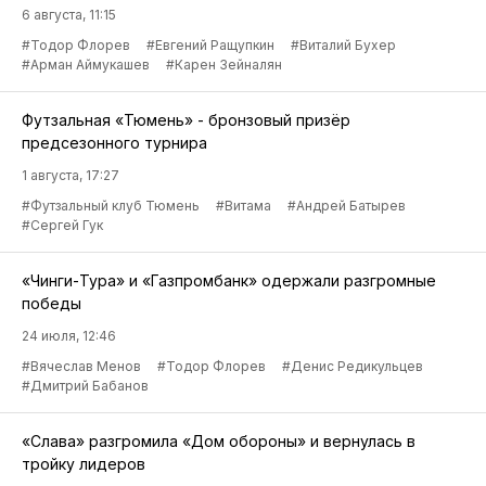
6 августа, 11:15
#Тодор Флорев
#Евгений Ращупкин
#Виталий Бухер
#Арман Аймукашев
#Карен Зейналян
Футзальная «Тюмень» - бронзовый призёр
предсезонного турнира
1 августа, 17:27
#Футзальный клуб Тюмень
#Витама
#Андрей Батырев
#Сергей Гук
«Чинги-Тура» и «Газпромбанк» одержали разгромные
победы
24 июля, 12:46
#Вячеслав Менов
#Тодор Флорев
#Денис Редикульцев
#Дмитрий Бабанов
«Слава» разгромила «Дом обороны» и вернулась в
тройку лидеров