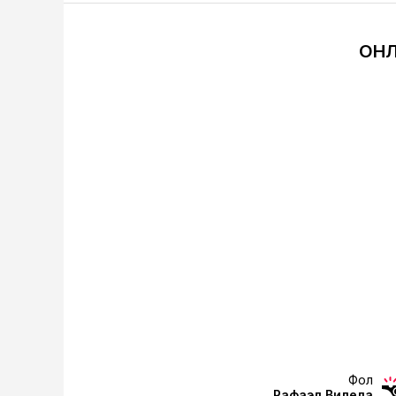
ОНЛ
Фол
Рафаэл Вилела