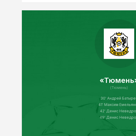
«Тюмень
(Тюмень)
30' Андрей Батыре
41' Максим Емельян
42' Денис Неведр
49' Денис Неведр