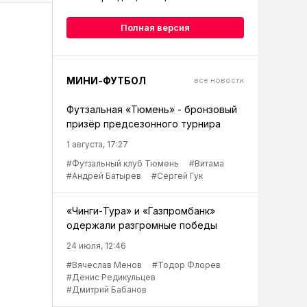
Полная версия
МИНИ-ФУТБОЛ
все новости
Футзальная «Тюмень» - бронзовый
призёр предсезонного турнира
1 августа, 17:27
#Футзальный клуб Тюмень
#Витама
#Андрей Батырев
#Сергей Гук
«Чинги-Тура» и «Газпромбанк»
одержали разгромные победы
24 июля, 12:46
#Вячеслав Менов
#Тодор Флорев
#Денис Редикульцев
#Дмитрий Бабанов