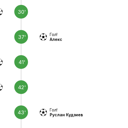
30'
Гол!
37'
Алекс
41'
42'
Гол!
43'
Руслан Кудзиев