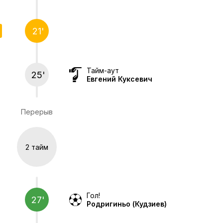
21'
Тайм-аут
25'
Евгений Куксевич
Перерыв
2 тайм
Гол!
27'
Родригиньо
(Кудзиев)