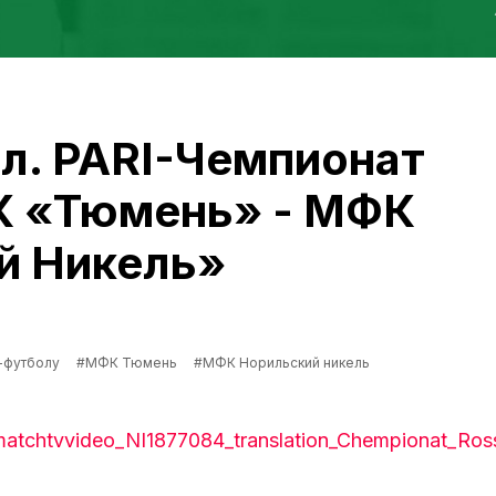
л. PARI-Чемпионат
К «Тюмень» - МФК
й Никель»
-футболу
#МФК Тюмень
#МФК Норильский никель
l/matchtvvideo_NI1877084_translation_Chempionat_Ross