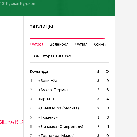
43' Руслан Кудзиев
ТАБЛИЦЫ
Футбол
Волейбол
Футзал
Хоккей
LEON-Вторая лига «А»
Команда
И
О
1
«Зенит-2»
3
9
2
«Амкар-Пермь»
2
6
3
«Иртыш»
3
4
4
«Динамо-2» (Москва)
3
3
5
«Тюмень»
2
3
ii_PARI_Superliga_1_4_finala_Tumen___Norilskij_Nikel
6
«Динамо» (Ставрополь)
2
1
7
«Торпедо» (Миасс)
3
0