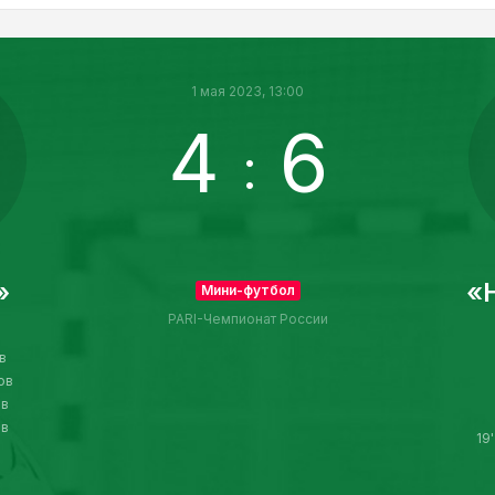
1 мая 2023, 13:00
4
6
:
»
«
Мини-футбол
PARI-Чемпионат России
в
ов
ов
ов
19