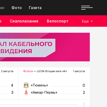
ии
Фото
Газета
о
Скалолазание
Велоспорт
Еще
2 августа
Футбол
— LEON-Вторая лига «А»
1 августа
Хоккей
—
4
0
«Тюмень»
«Р
3
2
«Амкар-Пермь»
«Г