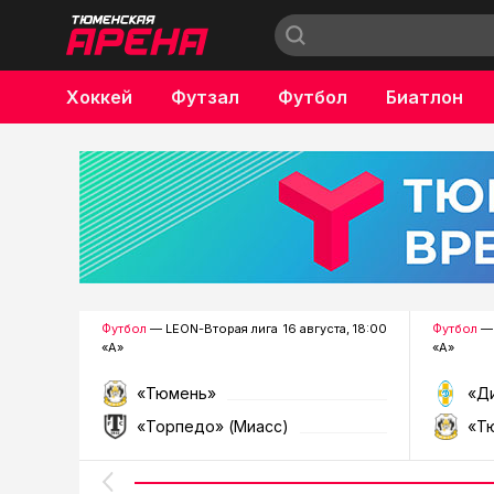
Хоккей
Футзал
Футбол
Биатлон
Бокс
Футбол
— LEON-Вторая лига
16 августа, 18:00
Футбол
— 
«А»
«А»
«Тюмень»
«Д
«Торпедо» (Миасс)
«Т