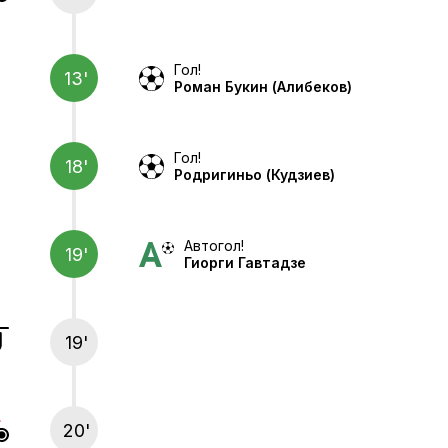
Гол!
13'
Роман Букин
(Алибеков)
Гол!
18'
Родригиньо
(Кудзиев)
Автогол!
19'
Гиорги Гавтадзе
19'
20'