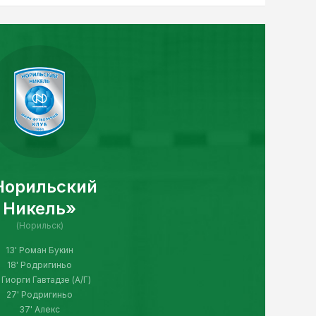
Норильский
Никель»
(Норильск)
13' Роман Букин
18' Родригиньо
' Гиорги Гавтадзе (А/Г)
27' Родригиньо
37' Алекс