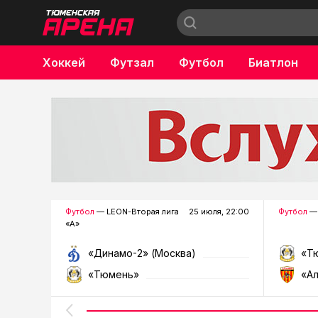
Хоккей
Футзал
Футбол
Биатлон
Бокс
Футбол
— LEON-Вторая лига
25 июля, 22:00
Футбол
— 
«А»
«Динамо-2» (Москва)
«Т
«Тюмень»
«А