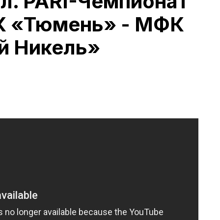
л. PARI-Чемпионат
К «Тюмень» - МФК
й Никель»