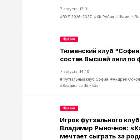
7 августа, 17:01
#ВХЛ 2026-2027
#ХК Рубин
#Шамиль Ва
Футзал
Тюменский клуб "София
состав Высшей лиги по 
7 августа, 14:40
#Футзальный клуб София
#Андрей Соко
#Владислав Шпилёв
Футзал
Игрок футзального клу
Владимир Рыночнов: «
мечтает сыграть за род