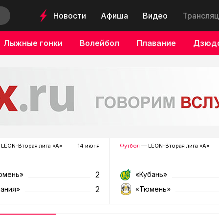
Новости
Афиша
Видео
Трансляц
Лыжные гонки
Волейбол
Плавание
Дзюд
LEON-Вторая лига «А»
14 июня
Футбол
— LEON-Вторая лига «А»
2
юмень»
«Кубань»
2
лания»
«Тюмень»