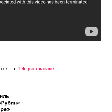
орте — в
Telegram-канале
.
иль
«Рубин» -
ере»