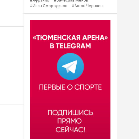
#Афранио
#Вячеслав Менов
#Иван Смородинов
#Антон Черняев