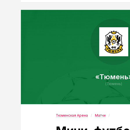
«Тюмень
(Тюмень)
Тюменская Арена
Матчи