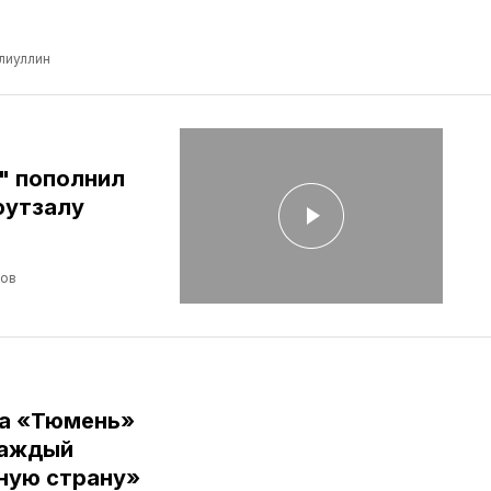
лиуллин
" пополнил
футзалу
лов
ба «Тюмень»
Каждый
ную страну»