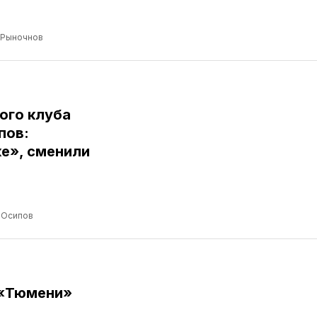
 Рыночнов
ого клуба
пов:
е», сменили
 Осипов
 «Тюмени»