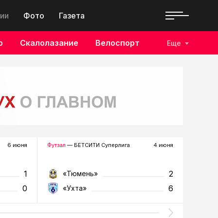
ии
Фото
Газета
о
Скалолазание
Велоспорт
Еще
6 июня
Футзал
— БЕТСИТИ Суперлига
4 июня
Футзал
—
1
2
«Тюмень»
«Т
0
6
«Ухта»
«У