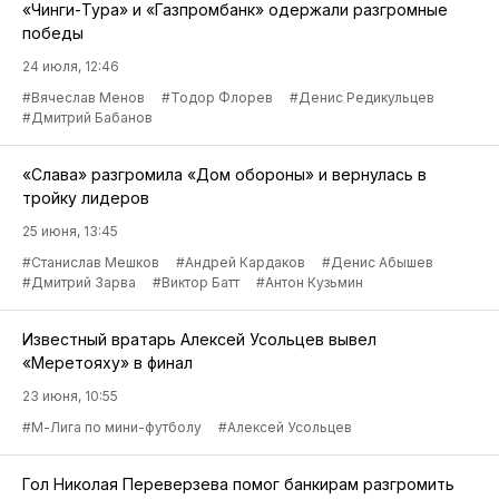
«Чинги-Тура» и «Газпромбанк» одержали разгромные
победы
24 июля, 12:46
#Вячеслав Менов
#Тодор Флорев
#Денис Редикульцев
#Дмитрий Бабанов
«Слава» разгромила «Дом обороны» и вернулась в
тройку лидеров
25 июня, 13:45
#Станислав Мешков
#Андрей Кардаков
#Денис Абышев
#Дмитрий Зарва
#Виктор Батт
#Антон Кузьмин
Известный вратарь Алексей Усольцев вывел
«Меретояху» в финал
23 июня, 10:55
#М-Лига по мини-футболу
#Алексей Усольцев
Гол Николая Переверзева помог банкирам разгромить