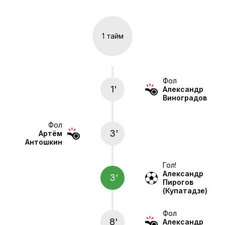
1 тайм
Фол
1'
Александр
Виноградов
Фол
3'
Артём
Антошкин
Гол!
Александр
3'
Пирогов
(Купатадзе)
Фол
8'
Александр