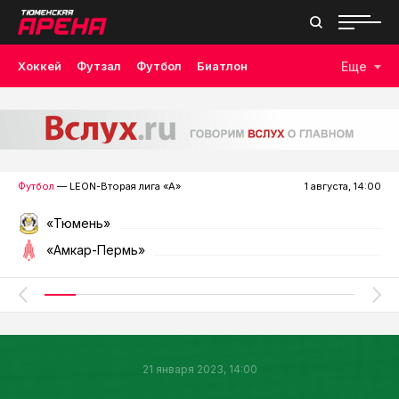
Хоккей
Футзал
Футбол
Биатлон
Еще
Лыжные гонки
Волейбол
Плавание
Дзюдо
Скалолазание
Велоспорт
Бокс
Футбол
— LEON-Вторая лига «А»
1 августа, 14:00
«Тюмень»
«Амкар-Пермь»
21 января 2023, 14:00