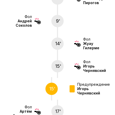
Пирогов
Фол
9'
Андрей
Соколов
Фол
14'
Жуау
Гилерме
Фол
15'
Игорь
Чернявский
Предупреждение
15'
Игорь
Чернявский
Фол
17'
Артём