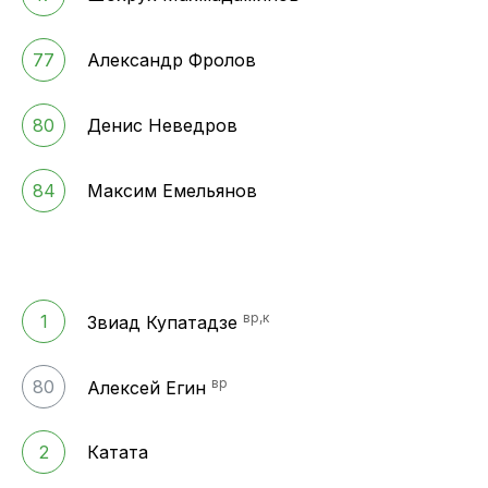
77
Александр Фролов
80
Денис Неведров
84
Максим Емельянов
вр,к
1
Звиад Купатадзе
вр
80
Алексей Егин
2
Катата