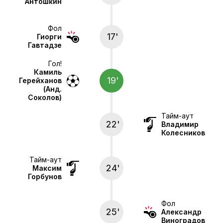
Антошкин
Фол
17'
Гиорги
Гавтадзе
Гол!
Камиль
19'
Герейханов
(Анд.
Соколов)
Тайм-аут
22'
Владимир
Колесников
Тайм-аут
24'
Максим
Горбунов
Фол
25'
Александр
Виноградов