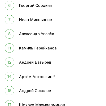
6
Георгий Сорокин
7
Иван Милованов
8
Александр Упалёв
11
Камиль Герейханов
12
Андрей Батырев
к
14
Артём Антошкин
15
Андрей Соколов
17
Шохрух Махмадаминов