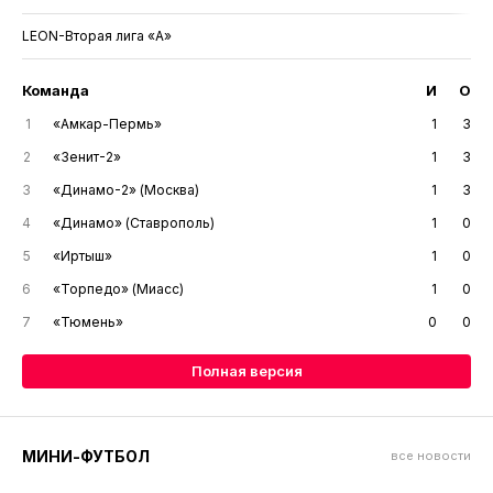
LEON-Вторая лига «А»
Команда
И
О
1
«Амкар-Пермь»
1
3
2
«Зенит-2»
1
3
3
«Динамо-2» (Москва)
1
3
4
«Динамо» (Ставрополь)
1
0
5
«Иртыш»
1
0
6
«Торпедо» (Миасс)
1
0
7
«Тюмень»
0
0
Полная версия
МИНИ-ФУТБОЛ
все новости