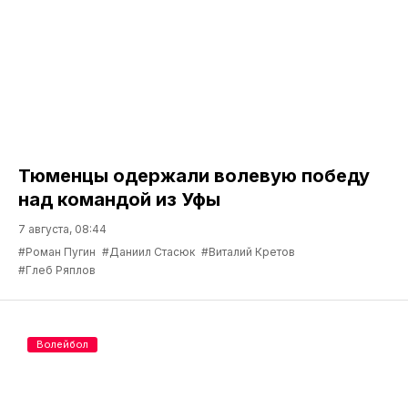
Тюменцы одержали волевую победу
над командой из Уфы
7 августа, 08:44
#Роман Пугин
#Даниил Стасюк
#Виталий Кретов
#Глеб Ряплов
Волейбол