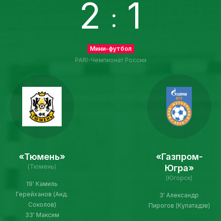
2
1
:
Мини-футбол
PARI-Чемпионат России
«Тюмень»
«Газпром-
(Тюмень)
Югра»
(Югорск)
19' Камиль
Герейханов (Анд.
3' Александр
Соколов)
Пирогов (Купатадзе)
33' Максим