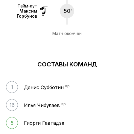
Тайм-аут
50'
Максим
Горбунов
Матч окончен
СОСТАВЫ КОМАНД
вр
1
Денис Субботин
вр
16
Илья Чибулаев
5
Гиорги Гавтадзе