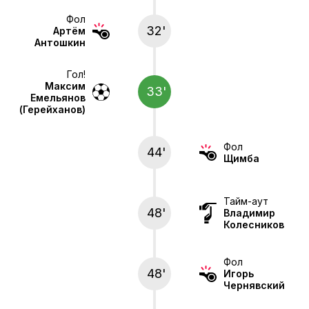
Фол
32'
Артём
Антошкин
Гол!
Максим
33'
Емельянов
(Герейханов)
Фол
44'
Щимба
Тайм-аут
48'
Владимир
Колесников
Фол
48'
Игорь
Чернявский