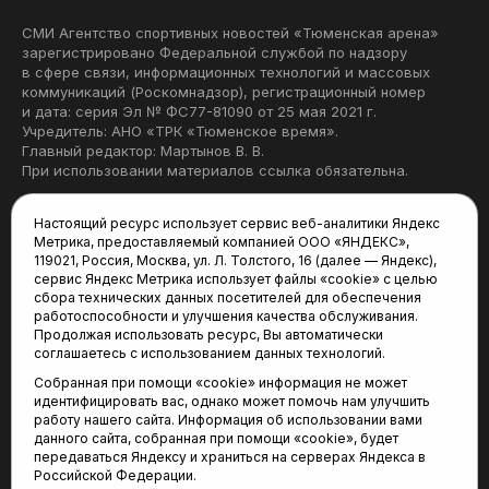
СМИ Агентство спортивных новостей «Тюменская арена»
зарегистрировано Федеральной службой по надзору
в сфере связи, информационных технологий и массовых
коммуникаций (Роскомнадзор), регистрационный номер
и дата: серия Эл № ФС77-81090 от 25 мая 2021 г.
Учредитель: АНО «ТРК «Тюменское время».
Главный редактор: Мартынов В. В.
При использовании материалов ссылка обязательна.
Политика конфиденциальности
Настоящий ресурс использует сервис веб-аналитики Яндекс
Метрика, предоставляемый компанией ООО «ЯНДЕКС»,
Редакция:
119021, Россия, Москва, ул. Л. Толстого, 16 (далее — Яндекс),
сервис Яндекс Метрика использует файлы «cookie» с целью
625035, Тюмень, пр. Геологоразведчиков, 28А
сбора технических данных посетителей для обеспечения
(3452) 68-22-28
работоспособности и улучшения качества обслуживания.
tum-arena@mail.ru
Продолжая использовать ресурс, Вы автоматически
соглашаетесь с использованием данных технологий.
Отдел продаж:
Собранная при помощи «cookie» информация не может
(3452) 68-89-78
идентифицировать вас, однако может помочь нам улучшить
kotovaev@sibinformburo.ru
работу нашего сайта. Информация об использовании вами
данного сайта, собранная при помощи «cookie», будет
передаваться Яндексу и храниться на серверах Яндекса в
Российской Федерации.