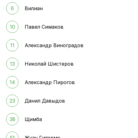
6
Вилиан
10
Павел Симаков
11
Александр Виноградов
13
Николай Шистеров
14
Александр Пирогов
23
Данил Давыдов
38
Щимба
51
Жуау Гилерме