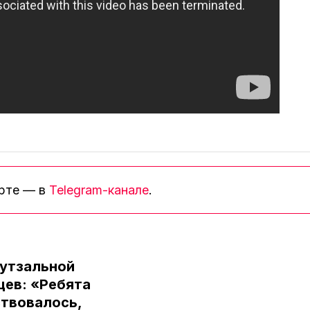
орте — в
Telegram-канале
.
футзальной
цев: «Ребята
ствовалось,