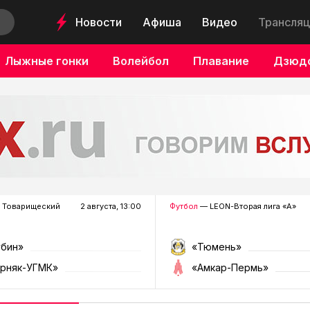
Новости
Афиша
Видео
Трансляц
Лыжные гонки
Волейбол
Плавание
Дзюд
 Товарищеский
2 августа, 13:00
Футбол
— LEON-Вторая лига «А»
убин»
«Тюмень»
орняк-УГМК»
«Амкар-Пермь»