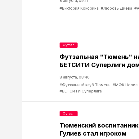
8 августа, 09:11
#Виктория Кокорина
#Любовь Диева
#А
Футзал
Футзальная "Тюмень" н
БЕТСИТИ Суперлиги до
8 августа, 08:46
#Футзальный клуб Тюмень
#МФК Нориль
#БЕТСИТИ Суперлига
Футзал
Тюменский воспитанник
Гулиев стал игроком