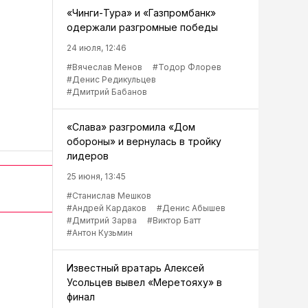
«Чинги-Тура» и «Газпромбанк»
одержали разгромные победы
24 июля, 12:46
#Вячеслав Менов
#Тодор Флорев
#Денис Редикульцев
#Дмитрий Бабанов
«Слава» разгромила «Дом
обороны» и вернулась в тройку
лидеров
25 июня, 13:45
#Станислав Мешков
#Андрей Кардаков
#Денис Абышев
#Дмитрий Зарва
#Виктор Батт
#Антон Кузьмин
Известный вратарь Алексей
Усольцев вывел «Меретояху» в
финал