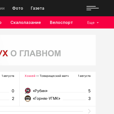
ии
Фото
Газета
о
Скалолазание
Велоспорт
Еще
1 августа
Хоккей
— Товарищеский матч
1 августа
Футбол
—
0
5
«Рубин»
«Д
2
3
«Горняк-УГМК»
«Т