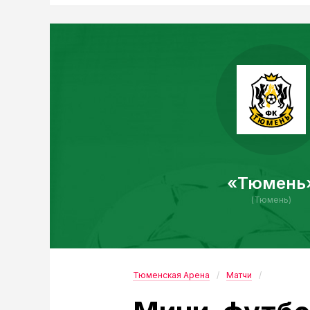
«Тюмень
(Тюмень)
Тюменская Арена
Матчи