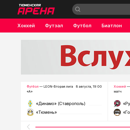
Хоккей
Футзал
Футбол
Биатлон
Бокс
Футбол
— LEON-Вторая лига
8 августа, 19:00
Хоккей
—
«А»
матч
«Динамо» (Ставрополь)
«Р
«Тюмень»
«Г