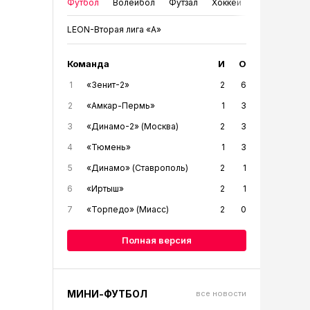
Футбол
Волейбол
Футзал
Хоккей
LEON-Вторая лига «А»
Команда
И
О
1
«Зенит-2»
2
6
2
«Амкар-Пермь»
1
3
3
«Динамо-2» (Москва)
2
3
4
«Тюмень»
1
3
5
«Динамо» (Ставрополь)
2
1
6
«Иртыш»
2
1
7
«Торпедо» (Миасс)
2
0
Полная версия
МИНИ-ФУТБОЛ
все новости