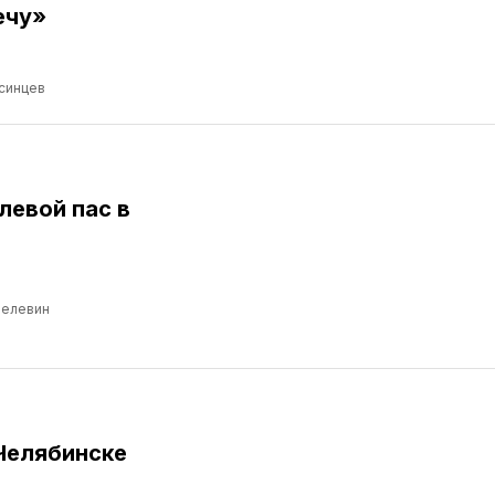
ечу»
синцев
левой пас в
Пелевин
Челябинске