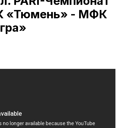
л. PARI-Чемпионат
К «Тюмень» - МФК
гра»