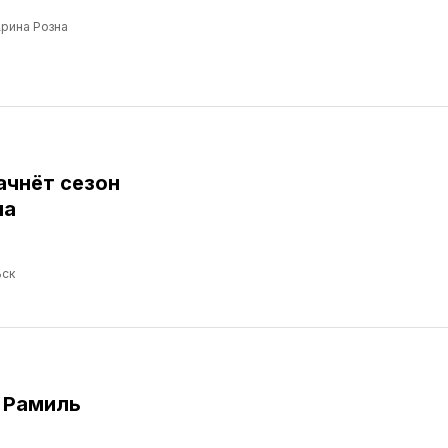
рина Розна
ачнёт сезон
ма
ск
 Рамиль