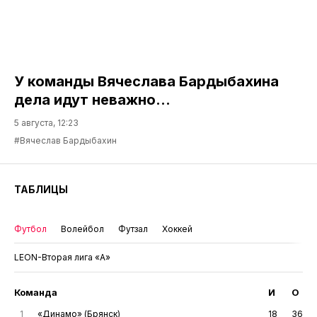
У команды Вячеслава Бардыбахина
дела идут неважно…
5 августа, 12:23
#Вячеслав Бардыбахин
ТАБЛИЦЫ
Футбол
Волейбол
Футзал
Хоккей
LEON-Вторая лига «А»
Команда
И
О
1
«Динамо» (Брянск)
18
36