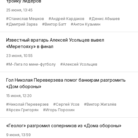
тройку лидеров
25 июня, 13:45
#Станислав Мешков
#Андрей Кардаков
#Денис Абышев
#Дмитрий Зарва
#Виктор Батт
#Антон Кузьмин
Известный вратарь Алексей Усольцев вывел
«Меретояху» в финал
23 июня, 10:55
#М-Лига по мини-футболу
#Алексей Усольцев
Гол Николая Переверзева помог банкирам разгромить
«Дом обороны»
15 июня, 12:20
#Николай Переверзев
#Сергей Усов
#Виктор Жигалёв
#Арсен Григорян
#Игорь Порохин
«Геолог» разгромил соперников из «Дома обороны»
9 июня, 13:59