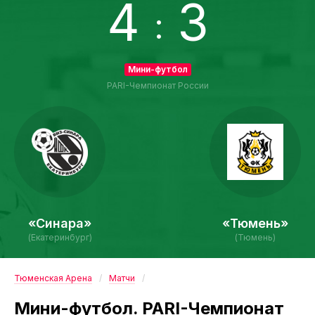
4
3
:
Мини-футбол
PARI-Чемпионат России
«Синара»
«Тюмень»
(Екатеринбург)
(Тюмень)
Тюменская Арена
Матчи
Мини-футбол. PARI-Чемпионат