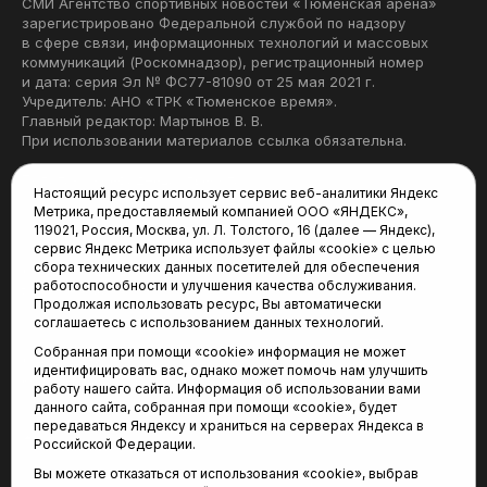
СМИ Агентство спортивных новостей «Тюменская арена»
зарегистрировано Федеральной службой по надзору
в сфере связи, информационных технологий и массовых
коммуникаций (Роскомнадзор), регистрационный номер
и дата: серия Эл № ФС77-81090 от 25 мая 2021 г.
Учредитель: АНО «ТРК «Тюменское время».
Главный редактор: Мартынов В. В.
При использовании материалов ссылка обязательна.
Политика конфиденциальности
Настоящий ресурс использует сервис веб-аналитики Яндекс
Метрика, предоставляемый компанией ООО «ЯНДЕКС»,
Редакция:
119021, Россия, Москва, ул. Л. Толстого, 16 (далее — Яндекс),
сервис Яндекс Метрика использует файлы «cookie» с целью
625035, Тюмень, пр. Геологоразведчиков, 28А
сбора технических данных посетителей для обеспечения
(3452) 68-22-28
работоспособности и улучшения качества обслуживания.
tum-arena@mail.ru
Продолжая использовать ресурс, Вы автоматически
соглашаетесь с использованием данных технологий.
Отдел продаж:
Собранная при помощи «cookie» информация не может
(3452) 68-89-78
идентифицировать вас, однако может помочь нам улучшить
kotovaev@sibinformburo.ru
работу нашего сайта. Информация об использовании вами
данного сайта, собранная при помощи «cookie», будет
передаваться Яндексу и храниться на серверах Яндекса в
Российской Федерации.
Вы можете отказаться от использования «cookie», выбрав