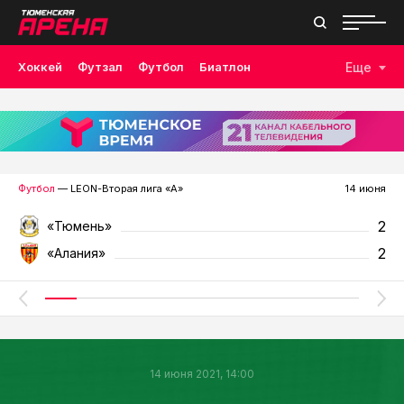
Хоккей
Футзал
Футбол
Биатлон
Еще
Лыжные гонки
Волейбол
Плавание
Дзюдо
Скалолазание
Велоспорт
Бокс
Футбол
— LEON-Вторая лига «А»
14 июня
2
«Тюмень»
2
«Алания»
14 июня 2021, 14:00