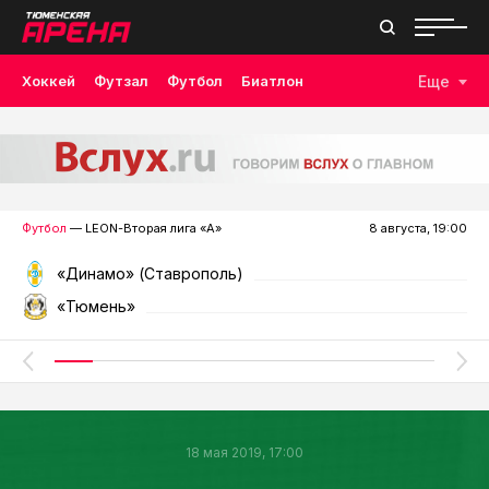
Хоккей
Футзал
Футбол
Биатлон
Еще
Лыжные гонки
Волейбол
Плавание
Дзюдо
Скалолазание
Велоспорт
Бокс
Футбол
— LEON-Вторая лига «А»
8 августа, 19:00
«Динамо» (Ставрополь)
«Тюмень»
18 мая 2019, 17:00