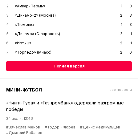
2
«Амкар-Пермь»
1
3
3
«Динамо-2» (Москва)
2
3
4
«Тюмень»
1
3
5
«Динамо» (Ставрополь)
2
1
6
«Иртыш»
2
1
7
«Торпедо» (Миасс)
2
0
Полная версия
МИНИ-ФУТБОЛ
все новости
«Чинги-Тура» и «Газпромбанк» одержали разгромные
победы
24 июля, 12:46
#Вячеслав Менов
#Тодор Флорев
#Денис Редикульцев
#Дмитрий Бабанов