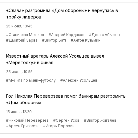
«Слава» разгромила «Дом обороны» и вернулась в
тройку лидеров
25 июня, 13:45
#Станислав Мешков
#Андрей Кардаков
#Денис Абышев
#Дмитрий Зарва
#Виктор Батт
#Антон Кузьмин
Известный вратарь Алексей Усольцев вывел
«Меретояху» в финал
23 июня, 10:55
#М-Лига по мини-футболу
#Алексей Усольцев
Гол Николая Переверзева помог банкирам разгромить
«Дом обороны»
15 июня, 12:20
#Николай Переверзев
#Сергей Усов
#Виктор Жигалёв
#Арсен Григорян
#Игорь Порохин