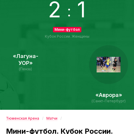
2
1
:
Мини-футбол
Кубок России. Женщины
«Лагуна-
УОР»
(Пенза)
«Аврора»
(Санкт-Петербург)
Тюменская Арена
Матчи
Мини-футбол. Кубок России.