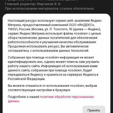
Главный редактор: Мартынов В. В.
При использовании материалов ссылка обязательна.
Политика конфиденциальности
Настоящий ресурс использует сервис веб-аналитики Яндекс
Метрика, предоставляемый компанией ООО «ЯНДЕКС»,
Редакция:
119021, Россия, Москва, ул. Л. Толстого, 16 (далее — Яндекс),
сервис Яндекс Метрика использует файлы «cookie» с целью
625035, Тюмень, пр. Геологоразведчиков, 28А
сбора технических данных посетителей для обеспечения
(3452) 68-22-28
работоспособности и улучшения качества обслуживания.
tum-arena@mail.ru
Продолжая использовать ресурс, Вы автоматически
соглашаетесь с использованием данных технологий.
Отдел продаж:
Собранная при помощи «cookie» информация не может
(3452) 68-89-78
идентифицировать вас, однако может помочь нам улучшить
kotovaev@sibinformburo.ru
работу нашего сайта. Информация об использовании вами
данного сайта, собранная при помощи «cookie», будет
передаваться Яндексу и храниться на серверах Яндекса в
Российской Федерации.
Вы можете отказаться от использования «cookie», выбрав
соответствующие настройки в браузере.
Подробнее о нашей
политике обработки персональных
© 2001-2026 Агентство спортивных новостей
данных
.
6+
«Тюменская арена»
Карта сайта
Принять