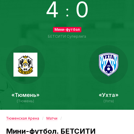
4
0
:
Мини-футбол
БЕТСИТИ Суперлига
«Тюмень»
«Ухта»
(Тюмень)
(Ухта)
Тюменская Арена
Матчи
Мини-футбол. БЕТСИТИ