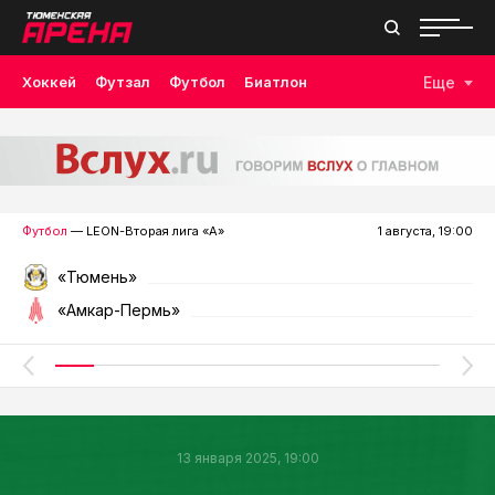
Хоккей
Футзал
Футбол
Биатлон
Еще
Лыжные гонки
Волейбол
Плавание
Дзюдо
Скалолазание
Велоспорт
Бокс
Футбол
— LEON-Вторая лига «А»
1 августа, 19:00
«Тюмень»
«Амкар-Пермь»
13 января 2025, 19:00