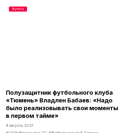
Футбол
Полузащитник футбольного клуба
«Тюмень» Владлен Бабаев: «Надо
было реализовывать свои моменты
в первом тайме»
8 августа, 22:01
#LEON Вторая лига "А"
#Футбольный клуб Тюмень