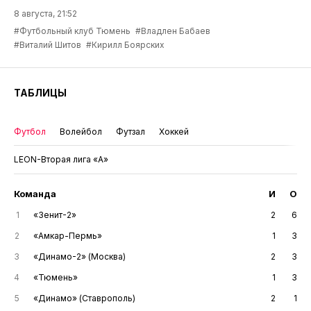
8 августа, 21:52
#Футбольный клуб Тюмень
#Владлен Бабаев
#Виталий Шитов
#Кирилл Боярских
ТАБЛИЦЫ
Футбол
Волейбол
Футзал
Хоккей
LEON-Вторая лига «А»
Команда
И
О
1
«Зенит-2»
2
6
2
«Амкар-Пермь»
1
3
3
«Динамо-2» (Москва)
2
3
4
«Тюмень»
1
3
5
«Динамо» (Ставрополь)
2
1