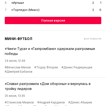
6
«Иртыш»
2
1
7
«Торпедо» (Миасс)
2
0
Полная версия
МИНИ-ФУТБОЛ
все новости
«Чинги-Тура» и «Газпромбанк» одержали разгромные
победы
24 июля, 12:46
#Вячеслав Менов
#Тодор Флорев
#Денис Редикульцев
#Дмитрий Бабанов
«Слава» разгромила «Дом обороны» и вернулась в
тройку лидеров
25 июня, 13:45
#Станислав Мешков
#Андрей Кардаков
#Денис Абышев