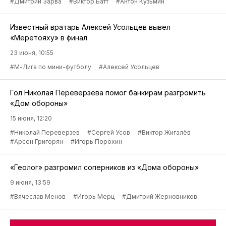
#Дмитрий Зарва
#Виктор Батт
#Антон Кузьмин
Известный вратарь Алексей Усольцев вывел
«Меретояху» в финал
23 июня, 10:55
#М-Лига по мини-футболу
#Алексей Усольцев
Гол Николая Переверзева помог банкирам разгромить
«Дом обороны»
15 июня, 12:20
#Николай Переверзев
#Сергей Усов
#Виктор Жигалёв
#Арсен Григорян
#Игорь Порохин
«Геолог» разгромил соперников из «Дома обороны»
9 июня, 13:59
#Вячеслав Менов
#Игорь Мерц
#Дмитрий Жерновников