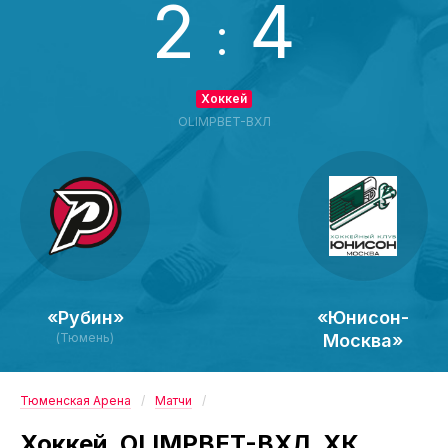
2
4
:
Хоккей
OLIMPBET-ВХЛ
«Рубин»
«Юнисон-
(Тюмень)
Москва»
Тюменская Арена
Матчи
Хоккей. OLIMPBET-ВХЛ. ХК