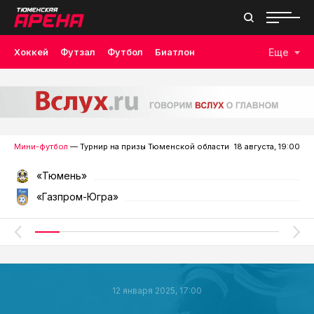
Хоккей
Футзал
Футбол
Биатлон
Еще
Лыжные гонки
Волейбол
Плавание
Дзюдо
Скалолазание
Велоспорт
Бокс
Мини-футбол
— Турнир на призы Тюменской области
18 августа, 19:00
«Тюмень»
«Газпром-Югра»
12 января 2025, 17:00