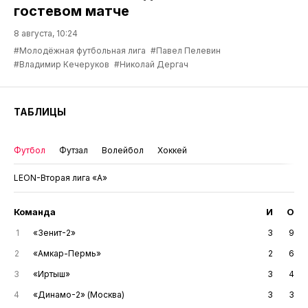
гостевом матче
8 августа, 10:24
#Молодёжная футбольная лига
#Павел Пелевин
#Владимир Кечеруков
#Николай Дергач
ТАБЛИЦЫ
Футбол
Футзал
Волейбол
Хоккей
LEON-Вторая лига «А»
Команда
И
О
1
«Зенит-2»
3
9
2
«Амкар-Пермь»
2
6
3
«Иртыш»
3
4
4
«Динамо-2» (Москва)
3
3