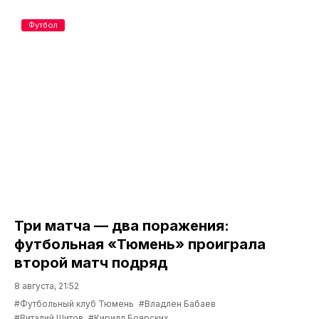
Футбол
Три матча — два поражения:
футбольная «Тюмень» проиграла
второй матч подряд
8 августа, 21:52
#Футбольный клуб Тюмень
#Владлен Бабаев
#Виталий Шитов
#Кирилл Боярских