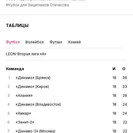
#Кубок для Защитников Отечества
ТАБЛИЦЫ
Футбол
Волейбол
Футзал
Хоккей
LEON-Вторая лига «А»
Команда
И
О
1
«Динамо» (Брянск)
18
36
2
«Динамо» (Киров)
18
33
3
«Алания»
18
26
4
«Динамо» (Владивосток)
18
24
5
«Амкар»
18
24
6
«Зенит-2»
18
22
7
«Динамо-2» (Москва)
18
22