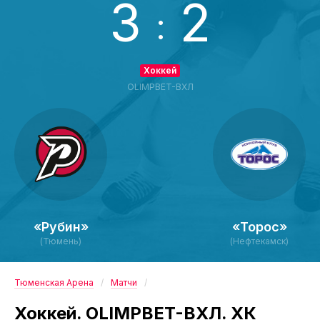
3
2
:
Хоккей
OLIMPBET-ВХЛ
«Рубин»
«Торос»
(Тюмень)
(Нефтекамск)
Тюменская Арена
Матчи
Хоккей. OLIMPBET-ВХЛ. ХК