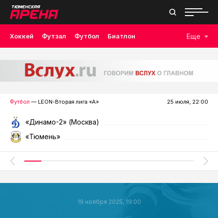
Хоккей
Футзал
Футбол
Биатлон
Еще
Лыжные гонки
Волейбол
Плавание
Дзюдо
Скалолазание
Велоспорт
Бокс
Футбол
— LEON-Вторая лига «А»
25 июля, 22:00
«Динамо-2» (Москва)
«Тюмень»
19 ноября 2025, 19:00