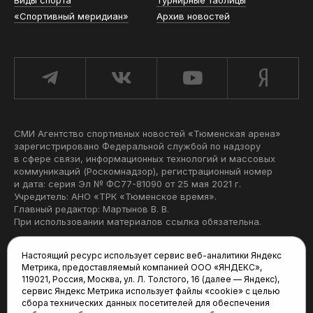
Виды спорта
Турнирные таблицы
«Спортивный меридиан»
Архив новостей
СМИ Агентство спортивных новостей «Тюменская арена»
зарегистрировано Федеральной службой по надзору
в сфере связи, информационных технологий и массовых
коммуникаций (Роскомнадзор), регистрационный номер
и дата: серия Эл № ФС77-81090 от 25 мая 2021 г.
Учредитель: АНО «ТРК «Тюменское время».
Главный редактор: Мартынов В. В.
При использовании материалов ссылка обязательна.
Политика конфиденциальности
Настоящий ресурс использует сервис веб-аналитики Яндекс
Метрика, предоставляемый компанией ООО «ЯНДЕКС»,
Редакция:
119021, Россия, Москва, ул. Л. Толстого, 16 (далее — Яндекс),
сервис Яндекс Метрика использует файлы «cookie» с целью
625035, Тюмень, пр. Геологоразведчиков, 28А
сбора технических данных посетителей для обеспечения
(3452) 68-22-28