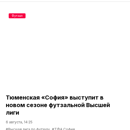
Футзал
Тюменская «София» выступит в
новом сезоне футзальной Высшей
лиги
6 августа, 14:25
#Высшая лига по футзалу
#ТФА София