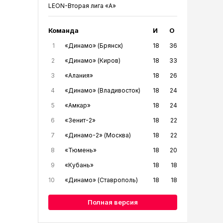
LEON-Вторая лига «А»
Команда
И
О
1
«Динамо» (Брянск)
18
36
2
«Динамо» (Киров)
18
33
3
«Алания»
18
26
4
«Динамо» (Владивосток)
18
24
5
«Амкар»
18
24
6
«Зенит-2»
18
22
7
«Динамо-2» (Москва)
18
22
8
«Тюмень»
18
20
9
«Кубань»
18
18
10
«Динамо» (Ставрополь)
18
18
Полная версия