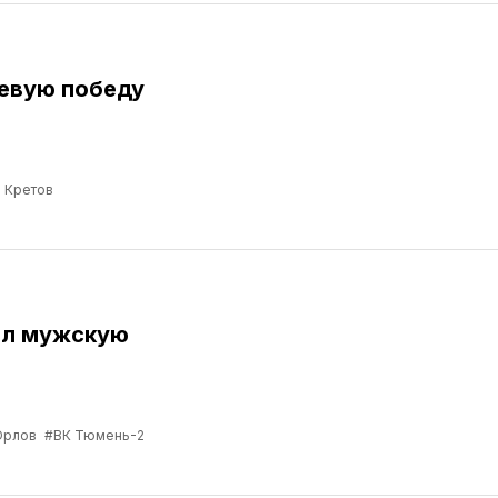
евую победу
 Кретов
ил мужскую
Орлов
#ВК Тюмень-2