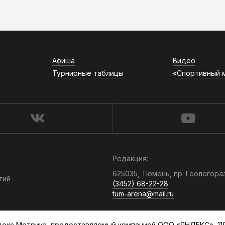
Афиша
Видео
Турнирные таблицы
«Спортивный 
Редакция:
625035, Тюмень, пр. Геологора
гий
(3452) 68-22-28
tum-arena@mail.ru
Отдел продаж:
кс Метрика, предоставляемый компанией ООО «ЯНДЕКС», 119021