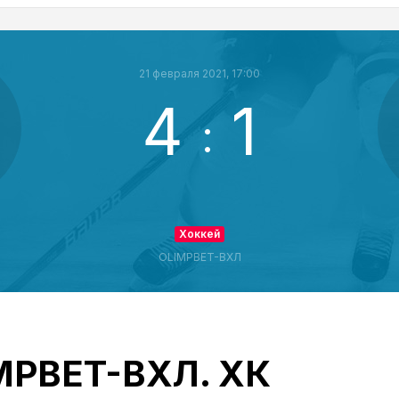
21 февраля 2021, 17:00
4
1
:
Хоккей
OLIMPBET-ВХЛ
IMPBET-ВХЛ. ХК