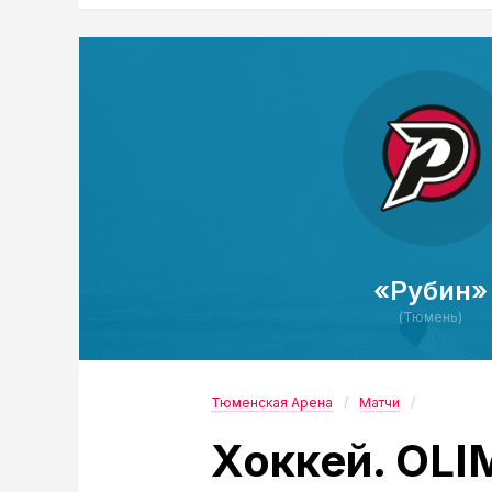
«Рубин»
(Тюмень)
Тюменская Арена
Матчи
Хоккей. OL