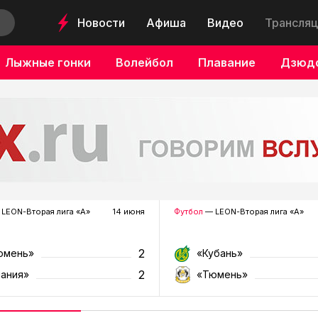
Новости
Афиша
Видео
Трансляц
Лыжные гонки
Волейбол
Плавание
Дзюд
LEON-Вторая лига «А»
14 июня
Футбол
— LEON-Вторая лига «А»
2
юмень»
«Кубань»
2
лания»
«Тюмень»