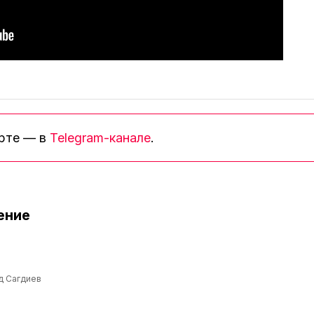
орте — в
Telegram-канале
.
ение
д Сагдиев