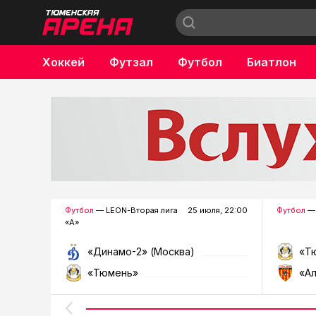
Хоккей
Футзал
Футбол
Биатлон
Бокс
Футбол
— LEON-Вторая лига
25 июля, 22:00
Футбол
— 
«А»
«Динамо-2» (Москва)
«Т
«Тюмень»
«А