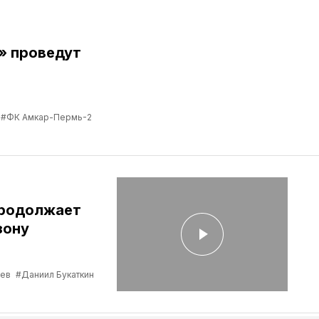
» проведут
#ФК Амкар-Пермь-2
продолжает
зону
ев
#Даниил Букаткин