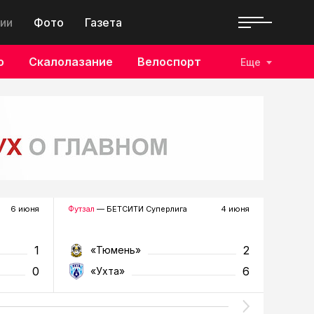
ии
Фото
Газета
о
Скалолазание
Велоспорт
Еще
6 июня
Футзал
— БЕТСИТИ Суперлига
4 июня
Футзал
—
1
2
«Тюмень»
«Т
0
6
«Ухта»
«У