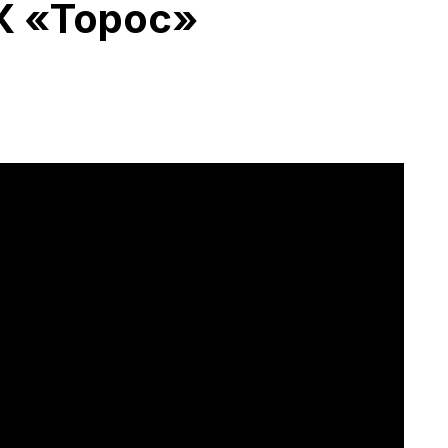
К «Торос»