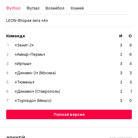
Футбол
Футзал
Волейбол
Хоккей
LEON-Вторая лига «А»
Команда
И
О
1
«Зенит-2»
3
9
2
«Амкар-Пермь»
2
6
3
«Иртыш»
3
4
4
«Динамо-2» (Москва)
3
3
5
«Тюмень»
2
3
6
«Динамо» (Ставрополь)
2
1
7
«Торпедо» (Миасс)
3
0
Полная версия
все новости