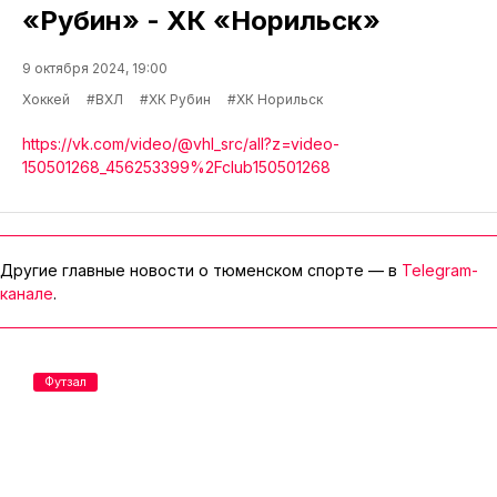
«Рубин» - ХК «Норильск»
9 октября 2024, 19:00
Хоккей
#ВХЛ
#ХК Рубин
#ХК Норильск
https://vk.com/video/@vhl_src/all?z=video-
150501268_456253399%2Fclub150501268
Другие главные новости о тюменском спорте — в
Telegram-
канале
.
Футзал