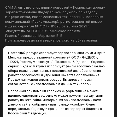
СМИ Агентство спортивных новостей «Тюменская арена»
зарегистрировано Федеральной службой по надзору
в сфере связи, информационных технологий и массовых
коммуникаций (Роскомнадзор), регистрационный номер
и дата: серия Эл № ФС77-81090 от 25 мая 2021 г.
Учредитель: АНО «ТРК «Тюменское время».
Главный редактор: Мартынов В. В.
При использовании материалов ссылка обязательна.
Политика конфиденциальности
Настоящий ресурс использует сервис веб-аналитики Яндекс
Метрика, предоставляемый компанией ООО «ЯНДЕКС»,
Редакция:
119021, Россия, Москва, ул. Л. Толстого, 16 (далее — Яндекс),
сервис Яндекс Метрика использует файлы «cookie» с целью
625035, Тюмень, пр. Геологоразведчиков, 28А
сбора технических данных посетителей для обеспечения
(3452) 68-22-28
работоспособности и улучшения качества обслуживания.
tum-arena@mail.ru
Продолжая использовать ресурс, Вы автоматически
соглашаетесь с использованием данных технологий.
Отдел продаж:
Собранная при помощи «cookie» информация не может
(3452) 68-89-78
идентифицировать вас, однако может помочь нам улучшить
kotovaev@sibinformburo.ru
работу нашего сайта. Информация об использовании вами
данного сайта, собранная при помощи «cookie», будет
передаваться Яндексу и храниться на серверах Яндекса в
Российской Федерации.