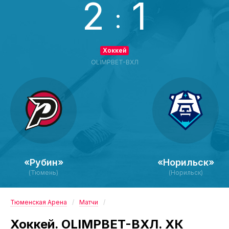
2
1
:
Хоккей
OLIMPBET-ВХЛ
«Рубин»
«Норильск»
(Тюмень)
(Норильск)
Тюменская Арена
Матчи
Хоккей. OLIMPBET-ВХЛ. ХК