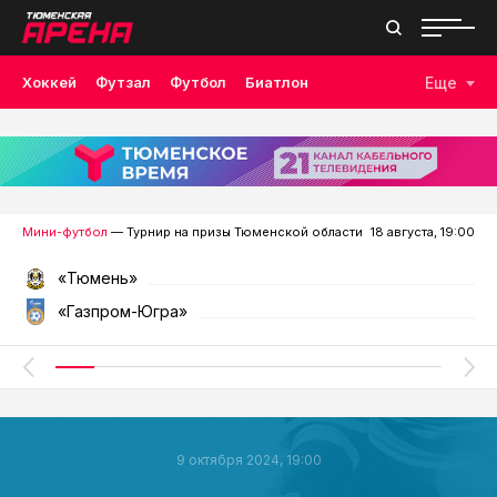
Хоккей
Футзал
Футбол
Биатлон
Еще
Лыжные гонки
Волейбол
Плавание
Дзюдо
Скалолазание
Велоспорт
Бокс
Мини-футбол
— Турнир на призы Тюменской области
18 августа, 19:00
«Тюмень»
«Газпром-Югра»
9 октября 2024, 19:00