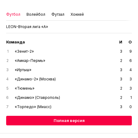
Футбол
Волейбол
Футзал
Хоккей
LEON-Вторая лига «А»
Команда
И
О
1
«Зенит-2»
3
9
2
«Амкар-Пермь»
2
6
3
«Иртыш»
3
4
4
«Динамо-2» (Москва)
3
3
5
«Тюмень»
2
3
6
«Динамо» (Ставрополь)
2
1
7
«Торпедо» (Миасс)
3
0
Полная версия