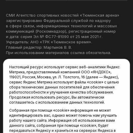
СМИ Агентство спортивных новостей «Тюменская арена»
зарегистрировано Федеральной службой по надзору
в сфере связи, информационных технологий и массовых
коммуникаций (Роскомнадзор), регистрационный номер
и дата: серия Эл № ФС77-81090 от 25 мая 2021 г.
Учредитель: АНО «ТРК «Тюменское время».
Главный редактор: Мартынов В. В.
При использовании материалов ссылка обязательна.
Политика конфиденциальности
Настоящий ресурс использует сервис веб-аналитики Яндекс
Метрика, предоставляемый компанией ООО «ЯНДЕКС»,
Редакция:
119021, Россия, Москва, ул. Л. Толстого, 16 (далее — Яндекс),
сервис Яндекс Метрика использует файлы «cookie» с целью
625035, Тюмень, пр. Геологоразведчиков, 28А
сбора технических данных посетителей для обеспечения
(3452) 68-22-28
работоспособности и улучшения качества обслуживания.
tum-arena@mail.ru
Продолжая использовать ресурс, Вы автоматически
соглашаетесь с использованием данных технологий.
Отдел продаж:
Собранная при помощи «cookie» информация не может
(3452) 68-89-78
идентифицировать вас, однако может помочь нам улучшить
kotovaev@sibinformburo.ru
работу нашего сайта. Информация об использовании вами
данного сайта, собранная при помощи «cookie», будет
передаваться Яндексу и храниться на серверах Яндекса в