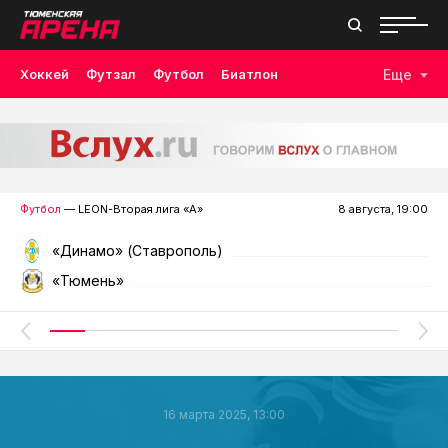
Хоккей
Футзал
Футбол
Биатлон
Еще
Лыжные гонки
Волейбол
Плавание
Дзюдо
Скалолазание
Велоспорт
Бокс
Футбол
— LEON-Вторая лига «А»
8 августа, 19:00
«Динамо» (Ставрополь)
«Тюмень»
16 марта 2025, 13:00