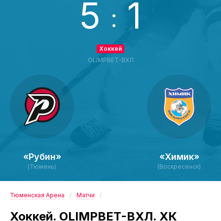
5
1
:
Хоккей
OLIMPBET-ВХЛ
«Рубин»
«Химик»
(Тюмень)
(Воскресенск)
Тюменская Арена
Матчи
Хоккей. OLIMPBET-ВХЛ. ХК