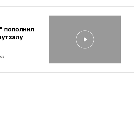
" пополнил
футзалу
лов