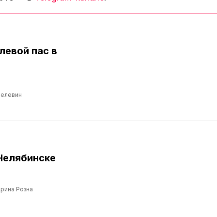
левой пас в
Пелевин
Челябинске
рина Розна