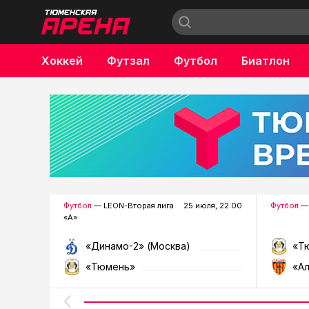
Хоккей
Футзал
Футбол
Биатлон
Бокс
Футбол
— LEON-Вторая лига
25 июля, 22:00
Футбол
— 
«А»
«Динамо-2» (Москва)
«Т
«Тюмень»
«А