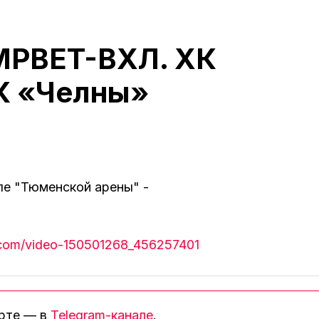
IMPBET-ВХЛ. ХК
К «Челны»
ле "Тюменской арены" -
k.com/video-150501268_456257401
орте — в
Telegram-канале
.