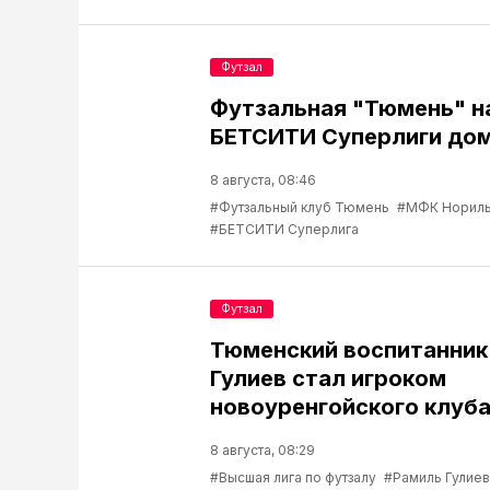
Футзал
Футзальная "Тюмень" н
БЕТСИТИ Суперлиги до
8 августа, 08:46
#Футзальный клуб Тюмень
#МФК Нориль
#БЕТСИТИ Суперлига
Футзал
Тюменский воспитанник
Гулиев стал игроком
новоуренгойского клуб
8 августа, 08:29
#Высшая лига по футзалу
#Рамиль Гулиев