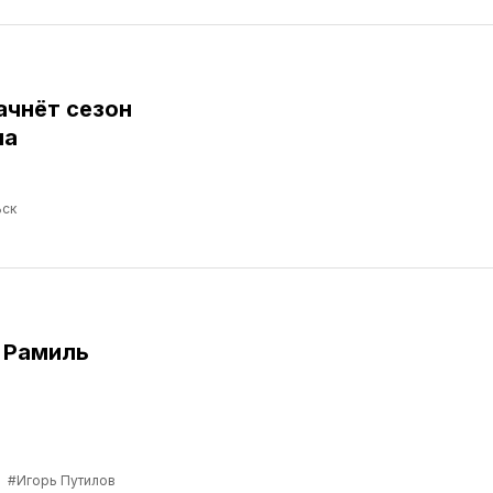
ачнёт сезон
ма
ск
 Рамиль
а
#Игорь Путилов