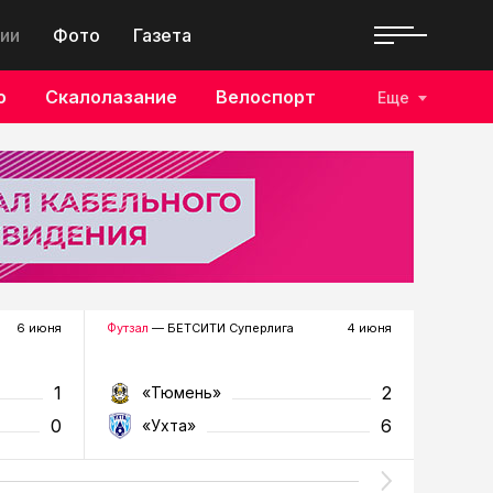
ии
Фото
Газета
о
Скалолазание
Велоспорт
Еще
6 июня
Футзал
— БЕТСИТИ Суперлига
4 июня
Футзал
—
1
2
«Тюмень»
«Т
0
6
«Ухта»
«У