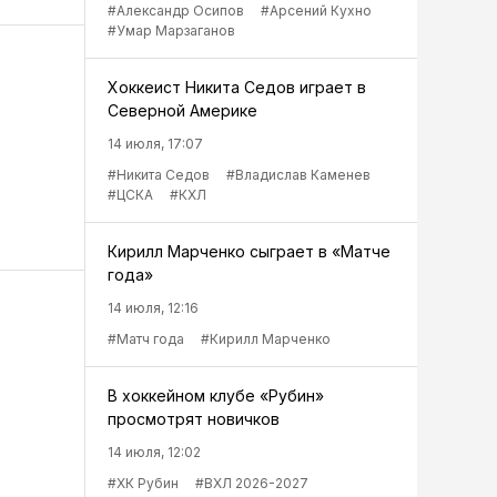
#Александр Осипов
#Арсений Кухно
#Умар Марзаганов
Хоккеист Никита Седов играет в
Северной Америке
14 июля, 17:07
#Никита Седов
#Владислав Каменев
#ЦСКА
#КХЛ
Кирилл Марченко сыграет в «Матче
года»
14 июля, 12:16
#Матч года
#Кирилл Марченко
В хоккейном клубе «Рубин»
просмотрят новичков
14 июля, 12:02
#ХК Рубин
#ВХЛ 2026-2027