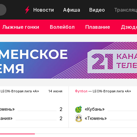
Новости
Афиша
Видео
Трансляц
Лыжные гонки
Волейбол
Плавание
Дзюд
LEON-Вторая лига «А»
14 июня
Футбол
— LEON-Вторая лига «А»
2
юмень»
«Кубань»
2
лания»
«Тюмень»