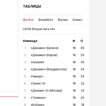
ТАБЛИЦЫ
Футбол
Волейбол
Футзал
Хоккей
LEON-Вторая лига «А»
Команда
И
О
1
«Динамо» (Брянск)
18
36
2
«Динамо» (Киров)
18
33
3
«Алания»
18
26
4
«Динамо» (Владивосток)
18
24
5
«Амкар»
18
24
6
«Зенит-2»
18
22
7
«Динамо-2» (Москва)
18
22
8
«Тюмень»
18
20
9
«Кубань»
18
18