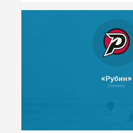
«Рубин»
(Тюмень)