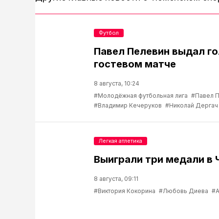
Футбол
Павел Пелевин выдал го
гостевом матче
8 августа, 10:24
#Молодёжная футбольная лига
#Павел 
#Владимир Кечеруков
#Николай Дергач
Легкая атлетика
Выиграли три медали в 
8 августа, 09:11
#Виктория Кокорина
#Любовь Диева
#А